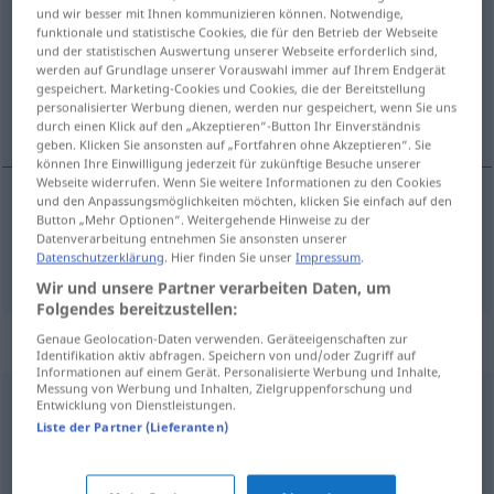
und wir besser mit Ihnen kommunizieren können. Notwendige,
funktionale und statistische Cookies, die für den Betrieb der Webseite
Übersicht aller Übersetzungen
und der statistischen Auswertung unserer Webseite erforderlich sind,
(Für mehr Details die Übersetzung anklicken/antippen)
werden auf Grundlage unserer Vorauswahl immer auf Ihrem Endgerät
gespeichert. Marketing-Cookies und Cookies, die der Bereitstellung
personalisierter Werbung dienen, werden nur gespeichert, wenn Sie uns
kleine Schwierigkeit
durch einen Klick auf den „Akzeptieren“-Button Ihr Einverständnis
geben. Klicken Sie ansonsten auf „Fortfahren ohne Akzeptieren“. Sie
können Ihre Einwilligung jederzeit für zukünftige Besuche unserer
Webseite widerrufen. Wenn Sie weitere Informationen zu den Cookies
und den Anpassungsmöglichkeiten möchten, klicken Sie einfach auf den
Button „Mehr Optionen“. Weitergehende Hinweise zu der
(kleine)
Schwierigkeit
anicroche
Datenverarbeitung entnehmen Sie ansonsten unserer
Datenschutzerklärung
. Hier finden Sie unser
Impressum
.
Wir und unsere Partner verarbeiten Daten, um
Folgendes bereitzustellen:
Synonyme für "anicroche"
Genaue Geolocation-Daten verwenden. Geräteeigenschaften zur
Identifikation aktiv abfragen. Speichern von und/oder Zugriff auf
Informationen auf einem Gerät. Personalisierte Werbung und Inhalte,
Messung von Werbung und Inhalten, Zielgruppenforschung und
Entwicklung von Dienstleistungen.
difficulté
,
complication
,
complexité
,
imprévu
,
ennui
,
Liste der Partner (Lieferanten)
accident
,
embarras
,
résistance
,
empêchement
,
encombre
,
obstacle
,
obstruction
,
encombrement
,