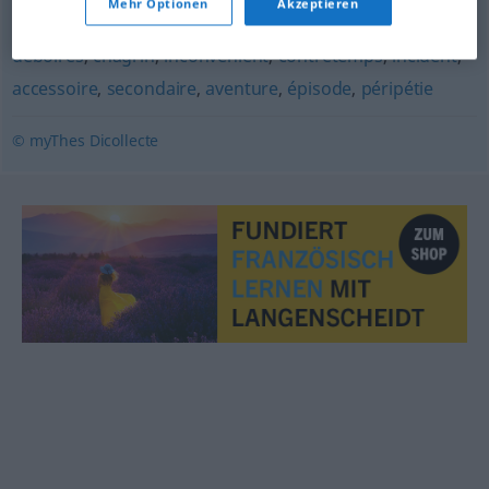
Mehr Optionen
Akzeptieren
entrave
,
accroc
,
embrouillement
,
enquiquinement
,
souci
,
déboires
,
chagrin
,
inconvénient
,
contretemps
,
incident
,
accessoire
,
secondaire
,
aventure
,
épisode
,
péripétie
© myThes Dicollecte