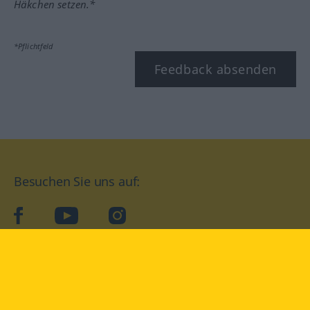
Häkchen setzen.*
*Pflichtfeld
Feedback absenden
Besuchen Sie uns auf:
facebook
YouTube
Instagram
Langenscheidt