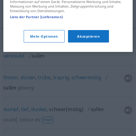
Informationen auf einem Gerät. Personalisierte Werbung und Inhalte,
Messung von Werbung und Inhalten, Zielgruppenforschung und
Entwicklung von Dienstleistungen.
verdrießlich
Liste der Partner (Lieferanten)
Mehr Optionen
Akzeptieren
mürrisch
,
grämlich
,
verdrießlich
,
unfreundlich
,
verstockt
sullen
finster
,
düster
,
trübe
,
traurig
,
schwermütig
sullen
gloomy
dumpf
,
tief
,
dunkel
, schwer(mütig)
sullen
sound, colour
etc
POET