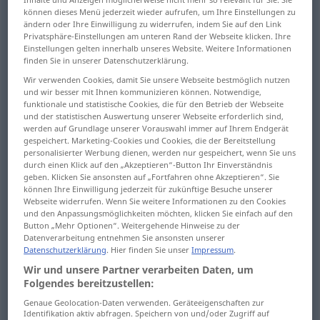
können dieses Menü jederzeit wieder aufrufen, um Ihre Einstellungen zu
ändern oder Ihre Einwilligung zu widerrufen, indem Sie auf den Link
Übersicht aller Übersetzungen
Privatsphäre-Einstellungen am unteren Rand der Webseite klicken. Ihre
(Für mehr Details die Übersetzung anklicken/antippen)
Einstellungen gelten innerhalb unseres Website. Weitere Informationen
finden Sie in unserer Datenschutzerklärung.
mürrisch, grämlich, verdrießlich,
Wir verwenden Cookies, damit Sie unsere Webseite bestmöglich nutzen
unfreundlich, verstockt
und wir besser mit Ihnen kommunizieren können. Notwendige,
funktionale und statistische Cookies, die für den Betrieb der Webseite
und der statistischen Auswertung unserer Webseite erforderlich sind,
finster, düster, trübe, traurig, schwermütig
werden auf Grundlage unserer Vorauswahl immer auf Ihrem Endgerät
gespeichert. Marketing-Cookies und Cookies, die der Bereitstellung
personalisierter Werbung dienen, werden nur gespeichert, wenn Sie uns
durch einen Klick auf den „Akzeptieren“-Button Ihr Einverständnis
dumpf, tief, dunkel, schwermütig
geben. Klicken Sie ansonsten auf „Fortfahren ohne Akzeptieren“. Sie
können Ihre Einwilligung jederzeit für zukünftige Besuche unserer
Webseite widerrufen. Wenn Sie weitere Informationen zu den Cookies
widerspenstig, eigensinnig, störrisch,
und den Anpassungsmöglichkeiten möchten, klicken Sie einfach auf den
hartnäckig
Button „Mehr Optionen“. Weitergehende Hinweise zu der
Datenverarbeitung entnehmen Sie ansonsten unserer
Datenschutzerklärung
. Hier finden Sie unser
Impressum
.
langsam, träge
Wir und unsere Partner verarbeiten Daten, um
Folgendes bereitzustellen:
feindselig, unheilvoll, unglückselig, mürrisch,
Genaue Geolocation-Daten verwenden. Geräteeigenschaften zur
missmutig
Identifikation aktiv abfragen. Speichern von und/oder Zugriff auf