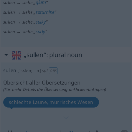
glum
sullen → siehe „
“
saturnine
sullen → siehe „
“
sulky
sullen → siehe „
“
surly
sullen → siehe „
“
„sullen“
: plural noun
sullen
[ˈsʌlən; -in]
spl
OBS
Übersicht aller Übersetzungen
(Für mehr Details die Übersetzung anklicken/antippen)
schlechte Laune, mürrisches Wesen