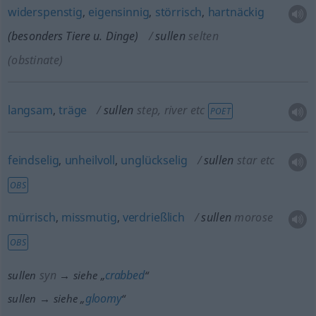
widerspenstig
,
eigensinnig
,
störrisch
,
hartnäckig
(
besonders
Tiere
u.
Dinge)
sullen
selten
(obstinate)
langsam
,
träge
sullen
step, river
etc
POET
feindselig
,
unheilvoll
,
unglückselig
sullen
star
etc
OBS
mürrisch
,
missmutig
,
verdrießlich
sullen
morose
OBS
syn
crabbed
sullen
→ siehe „
“
gloomy
sullen → siehe „
“