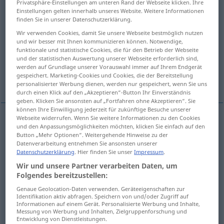
Privatsphäre-Einstellungen am unteren Rand der Webseite klicken. Ihre
Einstellungen gelten innerhalb unseres Website. Weitere Informationen
Übersicht aller Übersetzungen
finden Sie in unserer Datenschutzerklärung.
(Für mehr Details die Übersetzung anklicken/antippen)
Wir verwenden Cookies, damit Sie unsere Webseite bestmöglich nutzen
und wir besser mit Ihnen kommunizieren können. Notwendige,
funktionale und statistische Cookies, die für den Betrieb der Webseite
hostile, inimical
malevolent
und der statistischen Auswertung unserer Webseite erforderlich sind,
werden auf Grundlage unserer Vorauswahl immer auf Ihrem Endgerät
gespeichert. Marketing-Cookies und Cookies, die der Bereitstellung
hateful
Weitere Beispiele...
personalisierter Werbung dienen, werden nur gespeichert, wenn Sie uns
durch einen Klick auf den „Akzeptieren“-Button Ihr Einverständnis
geben. Klicken Sie ansonsten auf „Fortfahren ohne Akzeptieren“. Sie
können Ihre Einwilligung jederzeit für zukünftige Besuche unserer
Webseite widerrufen. Wenn Sie weitere Informationen zu den Cookies
und den Anpassungsmöglichkeiten möchten, klicken Sie einfach auf den
hostile
,
inimical
(
gegen
to
)
feindselig
feindlich
Button „Mehr Optionen“. Weitergehende Hinweise zu der
Datenverarbeitung entnehmen Sie ansonsten unserer
Datenschutzerklärung
. Hier finden Sie unser
Impressum
.
Wir und unsere Partner verarbeiten Daten, um
Folgendes bereitzustellen:
malevolent
feindselig
böswillig
Genaue Geolocation-Daten verwenden. Geräteeigenschaften zur
Identifikation aktiv abfragen. Speichern von und/oder Zugriff auf
Informationen auf einem Gerät. Personalisierte Werbung und Inhalte,
Messung von Werbung und Inhalten, Zielgruppenforschung und
hateful
feindselig
hasserfüllt
Entwicklung von Dienstleistungen.