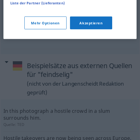
Liste der Partner (Lieferanten)
Beispiele
sich feindselig
ansehen
<
>
ADV
Mehr Optionen
Akzeptieren
to
look
at
each
other with
animosity
Beispielsätze aus externen Quellen
für "feindselig"
(nicht von der Langenscheidt Redaktion
geprüft)
In this photograph a hostile crowd in a slum
surrounds him.
Quelle:
TED
Hostile takeovers are now being seen across Europe.