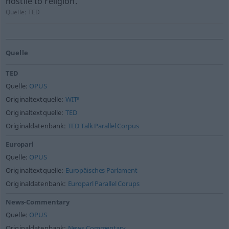
hostile to religion.
Quelle:
TED
Quelle
TED
Quelle:
OPUS
Originaltextquelle:
WIT³
Originaltextquelle:
TED
Originaldatenbank:
TED Talk Parallel Corpus
Europarl
Quelle:
OPUS
Originaltextquelle:
Europäisches Parlament
Originaldatenbank:
Europarl Parallel Corups
News-Commentary
Quelle:
OPUS
Originaldatenbank:
News Commentary