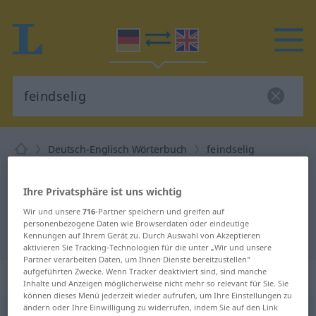
Deutsch-Englisch Wörterbuch
feindselig
Deutsch-Englisch Übersetzung für
Ihre Privatsphäre ist uns wichtig
"feindselig"
Wir und unsere
716
-Partner speichern und greifen auf
personenbezogene Daten wie Browserdaten oder eindeutige
"feindselig" Englisch Übersetzung
Kennungen auf Ihrem Gerät zu. Durch Auswahl von Akzeptieren
aktivieren Sie Tracking-Technologien für die unter „Wir und unsere
Partner verarbeiten Daten, um Ihnen Dienste bereitzustellen“
aufgeführten Zwecke. Wenn Tracker deaktiviert sind, sind manche
„feindselig“
: Adjektiv
Inhalte und Anzeigen möglicherweise nicht mehr so relevant für Sie. Sie
können dieses Menü jederzeit wieder aufrufen, um Ihre Einstellungen zu
ändern oder Ihre Einwilligung zu widerrufen, indem Sie auf den Link
feindselig
adj