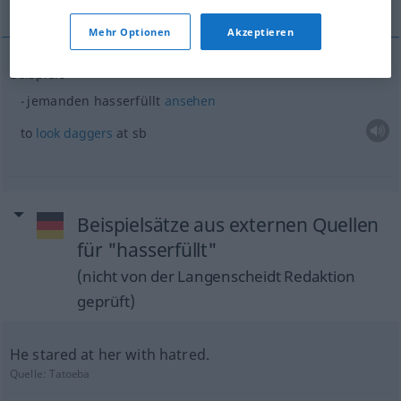
Mehr Optionen
Akzeptieren
Beispiele
jemanden hasserfüllt
ansehen
to
look
daggers
at
sb
Beispielsätze aus externen Quellen
für "hasserfüllt"
(nicht von der Langenscheidt Redaktion
geprüft)
He stared at her with hatred.
Quelle:
Tatoeba