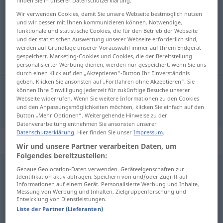
finden Sie in unserer Datenschutzerklärung.
Wir verwenden Cookies, damit Sie unsere Webseite bestmöglich nutzen
Übersicht aller Übersetzungen
und wir besser mit Ihnen kommunizieren können. Notwendige,
(Für mehr Details die Übersetzung anklicken/antippen)
funktionale und statistische Cookies, die für den Betrieb der Webseite
und der statistischen Auswertung unserer Webseite erforderlich sind,
werden auf Grundlage unserer Vorauswahl immer auf Ihrem Endgerät
filled with hatred
gespeichert. Marketing-Cookies und Cookies, die der Bereitstellung
personalisierter Werbung dienen, werden nur gespeichert, wenn Sie uns
durch einen Klick auf den „Akzeptieren“-Button Ihr Einverständnis
geben. Klicken Sie ansonsten auf „Fortfahren ohne Akzeptieren“. Sie
können Ihre Einwilligung jederzeit für zukünftige Besuche unserer
Webseite widerrufen. Wenn Sie weitere Informationen zu den Cookies
filled with
hatred
hasserfüllt
und den Anpassungsmöglichkeiten möchten, klicken Sie einfach auf den
Button „Mehr Optionen“. Weitergehende Hinweise zu der
Datenverarbeitung entnehmen Sie ansonsten unserer
Datenschutzerklärung
. Hier finden Sie unser
Impressum
.
„hasserfüllt“
: Adverb
Wir und unsere Partner verarbeiten Daten, um
Folgendes bereitzustellen:
hasserfüllt
adv
Genaue Geolocation-Daten verwenden. Geräteeigenschaften zur
Identifikation aktiv abfragen. Speichern von und/oder Zugriff auf
Informationen auf einem Gerät. Personalisierte Werbung und Inhalte,
Übersicht aller Übersetzungen
Messung von Werbung und Inhalten, Zielgruppenforschung und
(Für mehr Details die Übersetzung anklicken/antippen)
Entwicklung von Dienstleistungen.
Liste der Partner (Lieferanten)
to look daggers at