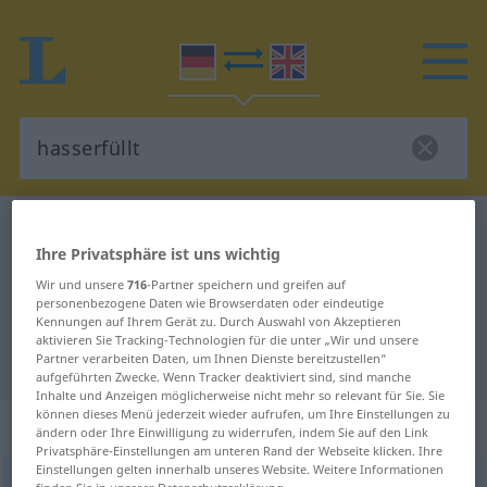
Deutsch-Englisch Wörterbuch
hasserfüllt
Ihre Privatsphäre ist uns wichtig
Deutsch-Englisch Übersetzung für
Wir und unsere
716
-Partner speichern und greifen auf
"hasserfüllt"
personenbezogene Daten wie Browserdaten oder eindeutige
Kennungen auf Ihrem Gerät zu. Durch Auswahl von Akzeptieren
aktivieren Sie Tracking-Technologien für die unter „Wir und unsere
"hasserfüllt" Englisch Übersetzung
Partner verarbeiten Daten, um Ihnen Dienste bereitzustellen“
aufgeführten Zwecke. Wenn Tracker deaktiviert sind, sind manche
Inhalte und Anzeigen möglicherweise nicht mehr so relevant für Sie. Sie
können dieses Menü jederzeit wieder aufrufen, um Ihre Einstellungen zu
„hasserfüllt“
: Adjektiv
ändern oder Ihre Einwilligung zu widerrufen, indem Sie auf den Link
Privatsphäre-Einstellungen am unteren Rand der Webseite klicken. Ihre
Einstellungen gelten innerhalb unseres Website. Weitere Informationen
hasserfüllt
adj
,
haßerfüllt
AR