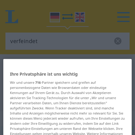
Deutsch-Englisch Wörterbuch
verfeindet
Deutsch-Englisch Übersetzung für
Ihre Privatsphäre ist uns wichtig
"verfeindet"
Wir und unsere
716
-Partner speichern und greifen auf
personenbezogene Daten wie Browserdaten oder eindeutige
Kennungen auf Ihrem Gerät zu. Durch Auswahl von Akzeptieren
aktivieren Sie Tracking-Technologien für die unter „Wir und unsere
"verfeindet" Englisch Übersetzung
Partner verarbeiten Daten, um Ihnen Dienste bereitzustellen“
aufgeführten Zwecke. Wenn Tracker deaktiviert sind, sind manche
Inhalte und Anzeigen möglicherweise nicht mehr so relevant für Sie. Sie
„verfeindet“
: Adjektiv
können dieses Menü jederzeit wieder aufrufen, um Ihre Einstellungen zu
ändern oder Ihre Einwilligung zu widerrufen, indem Sie auf den Link
Privatsphäre-Einstellungen am unteren Rand der Webseite klicken. Ihre
verfeindet
Einstellungen gelten innerhalb unseres Website. Weitere Informationen
adj