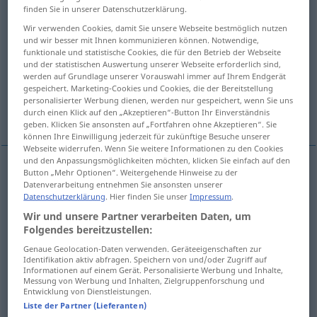
finden Sie in unserer Datenschutzerklärung.
Übersicht aller Übersetzungen
Wir verwenden Cookies, damit Sie unsere Webseite bestmöglich nutzen
und wir besser mit Ihnen kommunizieren können. Notwendige,
(Für mehr Details die Übersetzung anklicken/antippen)
funktionale und statistische Cookies, die für den Betrieb der Webseite
und der statistischen Auswertung unserer Webseite erforderlich sind,
the estranged brothers
werden auf Grundlage unserer Vorauswahl immer auf Ihrem Endgerät
gespeichert. Marketing-Cookies und Cookies, die der Bereitstellung
personalisierter Werbung dienen, werden nur gespeichert, wenn Sie uns
to be enemies with
the enemy states
durch einen Klick auf den „Akzeptieren“-Button Ihr Einverständnis
geben. Klicken Sie ansonsten auf „Fortfahren ohne Akzeptieren“. Sie
können Ihre Einwilligung jederzeit für zukünftige Besuche unserer
Webseite widerrufen. Wenn Sie weitere Informationen zu den Cookies
und den Anpassungsmöglichkeiten möchten, klicken Sie einfach auf den
Button „Mehr Optionen“. Weitergehende Hinweise zu der
Beispiele
Datenverarbeitung entnehmen Sie ansonsten unserer
die verfeindeten Brüder
Menschen, Völker etc
Datenschutzerklärung
. Hier finden Sie unser
Impressum
.
Wir und unsere Partner verarbeiten Daten, um
the
estranged
brothers
Folgendes bereitzustellen:
Genaue Geolocation-Daten verwenden. Geräteeigenschaften zur
Identifikation aktiv abfragen. Speichern von und/oder Zugriff auf
die verfeindeten Staaten
Informationen auf einem Gerät. Personalisierte Werbung und Inhalte,
Messung von Werbung und Inhalten, Zielgruppenforschung und
the
enemy
states
Entwicklung von Dienstleistungen.
Liste der Partner (Lieferanten)