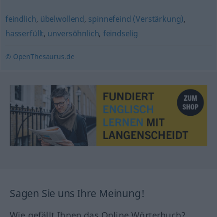
feindlich
,
übelwollend
,
spinnefeind (Verstärkung)
,
hasserfüllt
,
unversöhnlich
,
feindselig
© OpenThesaurus.de
Sagen Sie uns Ihre Meinung!
Wie gefällt Ihnen das Online Wörterbuch?