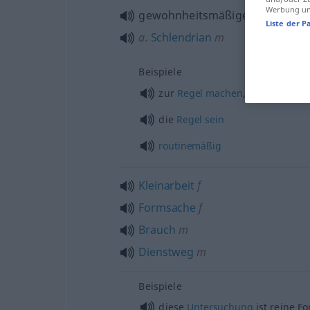
Werbung und
gewohnheitsmäßiger
Gang
od
L
Liste der P
a.
Schlendrian
m
Beispiele
zur
Regel
machen
, zur
Regel
we
die
Regel
sein
routinemäßig
Kleinarbeit
f
Formsache
f
Brauch
m
Dienstweg
m
Beispiele
diese
Untersuchung
ist reine F