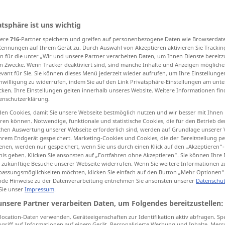
atsphäre ist uns wichtig
sere
716
-Partner speichern und greifen auf personenbezogene Daten wie Browserdat
tippen)
Kennungen auf Ihrem Gerät zu. Durch Auswahl von Akzeptieren aktivieren Sie Trackin
n für die unter „Wir und unsere Partner verarbeiten Daten, um Ihnen Dienste bereitz
n Zwecke. Wenn Tracker deaktiviert sind, sind manche Inhalte und Anzeigen mögliche
evant für Sie. Sie können dieses Menü jederzeit wieder aufrufen, um Ihre Einstellung
inwilligung zu widerrufen, indem Sie auf den Link Privatsphäre-Einstellungen am unt
cken. Ihre Einstellungen gelten innerhalb unseres Website. Weitere Informationen fin
tt, Schlendrian
enschutzerklärung.
en Cookies, damit Sie unsere Webseite bestmöglich nutzen und wir besser mit Ihnen
enstweg
en können. Notwendige, funktionale und statistische Cookies, die für den Betrieb d
ischen Auswertung unserer Webseite erforderlich sind, werden auf Grundlage unserer
hrem Endgerät gespeichert. Marketing-Cookies und Cookies, die der Bereitstellung per
rogramm
Pflicht
nen, werden nur gespeichert, wenn Sie uns durch einen Klick auf den „Akzeptieren“-
nis geben. Klicken Sie ansonsten auf „Fortfahren ohne Akzeptieren“. Sie können Ihre 
ür zukünftige Besuche unserer Webseite widerrufen. Wenn Sie weitere Informationen 
assungsmöglichkeiten möchten, klicken Sie einfach auf den Button „Mehr Optionen“
de Hinweise zu der Datenverarbeitung entnehmen Sie ansonsten unserer
Datenschut
 Sie unser
Impressum
.
routine
procedure
unsere Partner verarbeiten Daten, um Folgendes bereitzustellen:
ocation-Daten verwenden. Geräteeigenschaften zur Identifikation aktiv abfragen. Sp
griff auf Informationen auf einem Gerät. Personalisierte Werbung und Inhalte, Mes