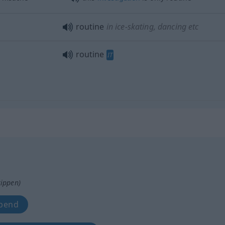
routine
in ice-skating, dancing
etc
routine
IT
tippen)
ibend