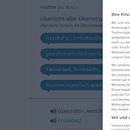
routine
[ruːˈtiːn]
s
Ihre Priv
Übersicht aller Übersetzungen
Wir und un
(Für mehr Details die Übersetzung anklicken/an
eindeutige 
Technologie
Geschäfts-, AmtsRoutine, Prozedur
aufgeführte
mehr so rel
oder Ihre E
Webseite kli
gewohnheitsmäßiger Gang Lauf, Tro
unserer Dat
Wir verwend
Kleinarbeit, Formsache, Brauch, Di
kommunizier
der statist
immer auf I
Routine, mehrfach wiederholtesP
Werbung die
Einverständ
jederzeit f
und den Anp
Weitergehen
Hier finden
(Geschäfts-, Amts)Routine
f
Wir und 
Prozedur
f
Genaue Geol
und/oder Zu