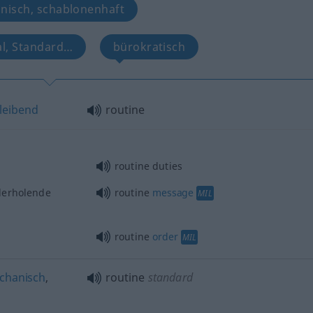
nisch, schablonenhaft
al, Standard…
bürokratisch
leibend
routine
routine duties
derholende
routine
message
MIL
routine
order
MIL
chanisch
,
routine
standard