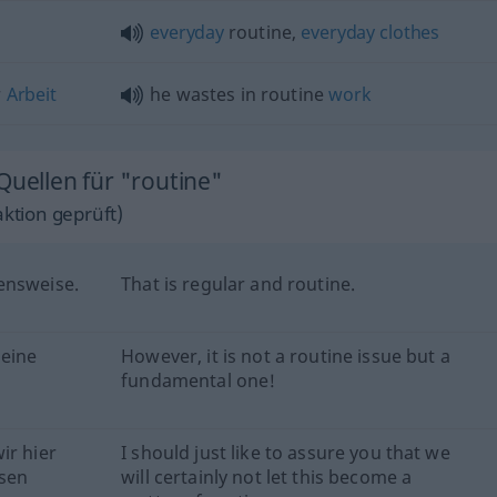
everyday
routine,
everyday
clothes
r
Arbeit
he wastes in routine
work
Quellen für "routine"
ktion geprüft)
ensweise.
That is regular and routine.
 eine
However, it is not a routine issue but a
fundamental one!
ir hier
I should just like to assure you that we
ssen
will certainly not let this become a