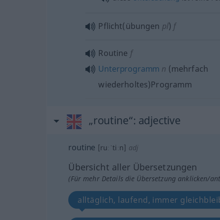
Pflicht(übungen
pl
)
f
Routine
f
Unterprogramm
n
(mehrfach
wiederholtes)Programm
„routine“
: adjective
routine
[ruːˈtiːn]
adj
Übersicht aller Übersetzungen
(Für mehr Details die Übersetzung anklicken/an
alltäglich, laufend, immer gleichble