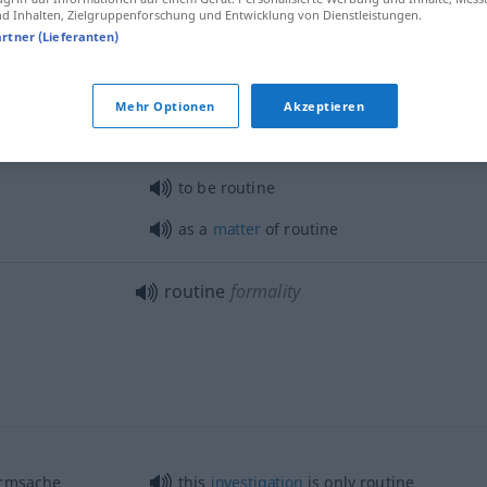
 Inhalten, Zielgruppenforschung und Entwicklung von Dienstleistungen.
auf
,
Trott
m
routine
usual method
artner (Lieferanten)
Mehr Optionen
Akzeptieren
rden
lassen
to
make
a routine of
to be routine
as a
matter
of routine
routine
formality
ormsache
this
investigation
is only routine