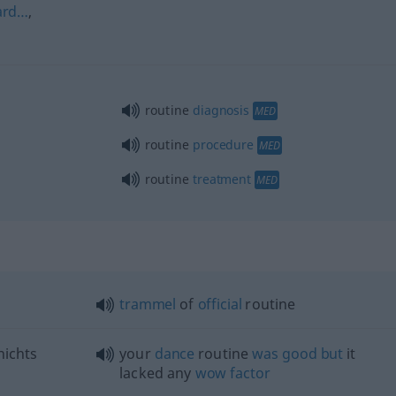
ard…
,
routine
diagnosis
MED
routine
procedure
MED
routine
treatment
MED
trammel
of
official
routine
nichts
your
dance
routine
was
good
but
it
lacked any
wow
factor