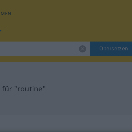
HMEN
Übersetzen
für "routine"
g