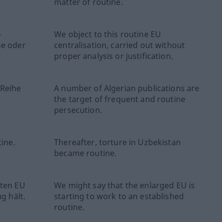
matter of routine.
-
We object to this routine EU
se oder
centralisation, carried out without
proper analysis or justification.
 Reihe
A number of Algerian publications are
the target of frequent and routine
persecution.
tine.
Thereafter, torture in Uzbekistan
became routine.
rten EU
We might say that the enlarged EU is
g hält.
starting to work to an established
routine.