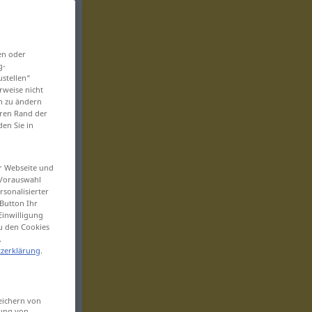
en oder
g-
ustellen“
rweise nicht
en zu ändern
eren Rand der
den Sie in
er Webseite und
 Vorauswahl
sonalisierter
Button Ihr
Einwilligung
zu den Cookies
.
zerklärung
.
eichern von
sung von