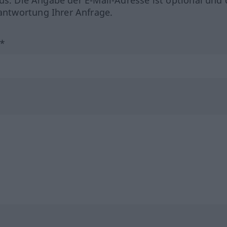
us. Die Angabe der E-Mail-Adresse ist optional und 
ntwortung Ihrer Anfrage.
?*