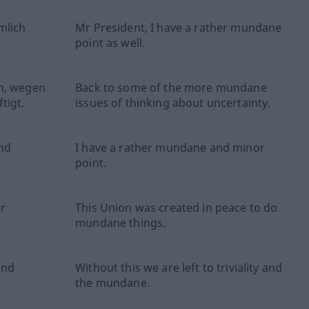
mlich
Mr President, I have a rather mundane
point as well.
en, wegen
Back to some of the more mundane
tigt.
issues of thinking about uncertainty.
nd
I have a rather mundane and minor
point.
r
This Union was created in peace to do
mundane things.
und
Without this we are left to triviality and
the mundane.