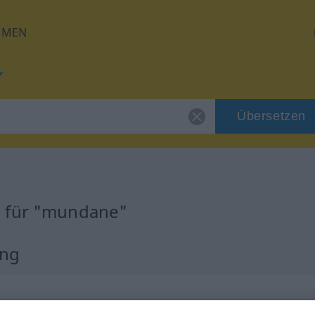
HMEN
Übersetzen
g für "mundane"
ung