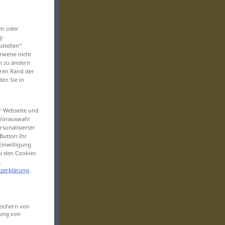
en oder
g-
ustellen“
rweise nicht
en zu ändern
eren Rand der
den Sie in
er Webseite und
 Vorauswahl
sonalisierter
Button Ihr
Einwilligung
zu den Cookies
.
zerklärung
.
eichern von
sung von