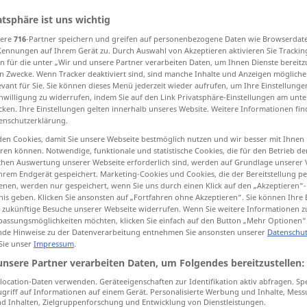
atsphäre ist uns wichtig
sere
716
-Partner speichern und greifen auf personenbezogene Daten wie Browserdat
Kennungen auf Ihrem Gerät zu. Durch Auswahl von Akzeptieren aktivieren Sie Trackin
tippen)
n für die unter „Wir und unsere Partner verarbeiten Daten, um Ihnen Dienste bereitz
n Zwecke. Wenn Tracker deaktiviert sind, sind manche Inhalte und Anzeigen mögliche
evant für Sie. Sie können dieses Menü jederzeit wieder aufrufen, um Ihre Einstellung
irdisch, weltlich
Welten…, Weltall…
inwilligung zu widerrufen, indem Sie auf den Link Privatsphäre-Einstellungen am unt
cken. Ihre Einstellungen gelten innerhalb unseres Website. Weitere Informationen fin
enschutzerklärung.
…
en Cookies, damit Sie unsere Webseite bestmöglich nutzen und wir besser mit Ihnen
en können. Notwendige, funktionale und statistische Cookies, die für den Betrieb d
ischen Auswertung unserer Webseite erforderlich sind, werden auf Grundlage unserer
hrem Endgerät gespeichert. Marketing-Cookies und Cookies, die der Bereitstellung per
nen, werden nur gespeichert, wenn Sie uns durch einen Klick auf den „Akzeptieren“-
mundane
worldly
nis geben. Klicken Sie ansonsten auf „Fortfahren ohne Akzeptieren“. Sie können Ihre 
ür zukünftige Besuche unserer Webseite widerrufen. Wenn Sie weitere Informationen 
assungsmöglichkeiten möchten, klicken Sie einfach auf den Button „Mehr Optionen“
mundane
earthly
de Hinweise zu der Datenverarbeitung entnehmen Sie ansonsten unserer
Datenschut
 Sie unser
Impressum
.
unsere Partner verarbeiten Daten, um Folgendes bereitzustellen:
mundane
poetry
ocation-Daten verwenden. Geräteeigenschaften zur Identifikation aktiv abfragen. Sp
griff auf Informationen auf einem Gerät. Personalisierte Werbung und Inhalte, Mes
 Inhalten, Zielgruppenforschung und Entwicklung von Dienstleistungen.