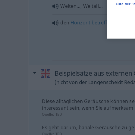
Liste der P
Welten…, Weltall…
den
Horizont
betreffend
, Horiz
Beispielsätze aus externen
(nicht von der Langenscheidt Reda
Diese alltäglichen Geräusche können se
interessant sein, wenn Sie aufmerksam 
Quelle:
TED
Es geht darum, banale Geräusche zu ge
Quelle:
TED