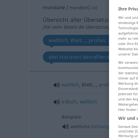
mundane
[ˈmʌndein]
adj
Ihre Priv
Wir und un
Übersicht aller Übersetzungen
eindeutige 
(Für mehr Details die Übersetzung anklicken/an
Technologie
aufgeführte
mehr so rel
weltlich, Welt…, profan, alltäglich
oder Ihre E
Webseite kli
unserer Dat
den Horizont betreffend, Horizont
Wir verwend
kommunizier
der statist
immer auf I
Werbung die
weltlich
, Welt…,
profan
,
alltäglich
Einverständ
jederzeit f
und den Anp
irdisch
,
weltlich
Weitergehen
Hier finden
Beispiele
Wir und 
weltliche
Dichtung
Genaue Geol
und/oder Zu
Werbung und