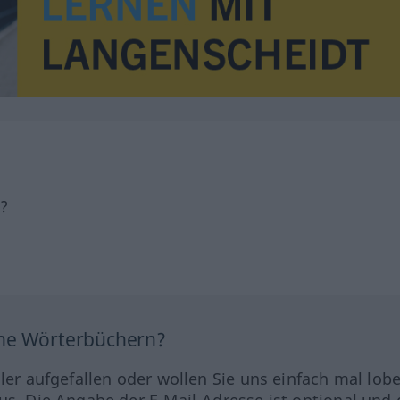
h?
ine Wörterbüchern?
hler aufgefallen oder wollen Sie uns einfach mal lob