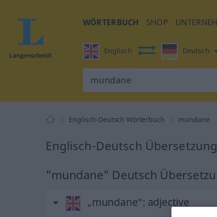
WÖRTERBUCH
SHOP
UNTERNE
Englisch
Deutsch
Englisch-Deutsch Wörterbuch
mundane
Englisch-Deutsch Übersetzun
"mundane" Deutsch Übersetz
„mundane“
: adjective