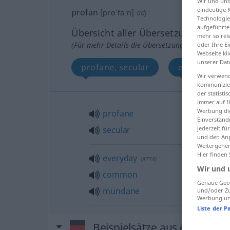
Wir und un
eindeutige 
profan
[proˈfaːn]
adj
Technologie
aufgeführte
Übersicht aller Übersetzungen
mehr so rel
(Für mehr Details die Übersetzung anklicken/an
oder Ihre E
Webseite kli
unserer Dat
profane, secular
everyday, 
Wir verwend
kommunizier
der statist
immer auf I
Werbung die
profane
Einverständ
secular
jederzeit f
und den Anp
Weitergehen
Hier finden
everyday
(
ATTR
)
Wir und 
common
Genaue Geol
mundane
und/oder Zu
Werbung und
Liste der P
Beispielsätze aus externen 