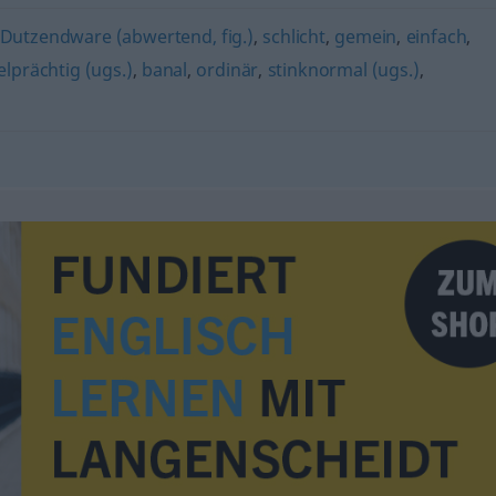
Dutzendware (abwertend, fig.)
,
schlicht
,
gemein
,
einfach
,
elprächtig (ugs.)
,
banal
,
ordinär
,
stinknormal (ugs.)
,