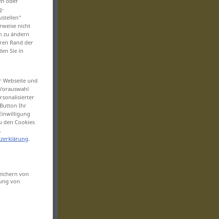
en oder
g-
ustellen“
rweise nicht
en zu ändern
eren Rand der
den Sie in
er Webseite und
 Vorauswahl
sonalisierter
Button Ihr
Einwilligung
zu den Cookies
.
zerklärung
.
eichern von
sung von