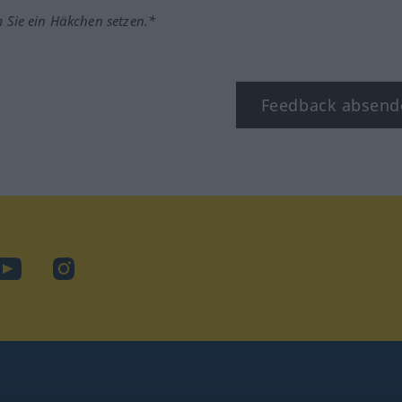
m Sie ein Häkchen setzen.*
Feedback absend
ook
YouTube
Instagram