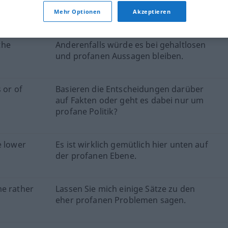
ktion geprüft)
Mehr Optionen
Akzeptieren
the
Anderenfalls würde es bei gehaltlosen
und profanen Aussagen bleiben.
 or of
Basieren die Entscheidungen darüber
auf Fakten oder geht es dabei nur um
profane Politik?
e lower
Es ist wirklich gemütlich hier unten auf
der profanen Ebene.
me rather
Lassen Sie mich einige Sätze zu den
eher profanen Problemen sagen.