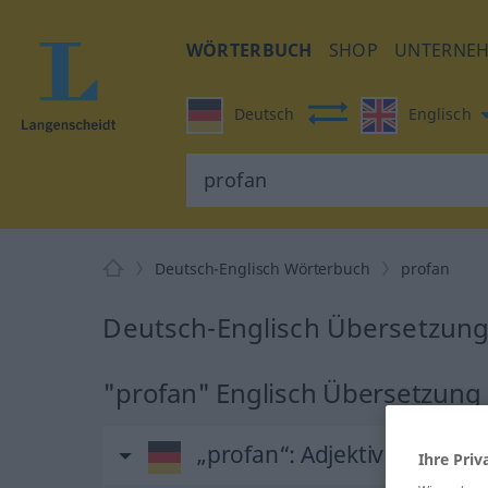
WÖRTERBUCH
SHOP
UNTERNE
Deutsch
Englisch
Deutsch-Englisch Wörterbuch
profan
Deutsch-Englisch Übersetzung
"profan" Englisch Übersetzung
„profan“
: Adjektiv
Ihre Priv