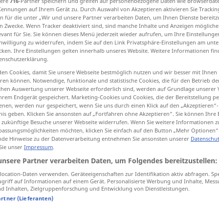
sere
716
-Partner speichern und greifen auf personenbezogene Daten wie Browserdat
Kennungen auf Ihrem Gerät zu. Durch Auswahl von Akzeptieren aktivieren Sie Trackin
n für die unter „Wir und unsere Partner verarbeiten Daten, um Ihnen Dienste bereitz
n Zwecke. Wenn Tracker deaktiviert sind, sind manche Inhalte und Anzeigen mögliche
evant für Sie. Sie können dieses Menü jederzeit wieder aufrufen, um Ihre Einstellung
tippen)
inwilligung zu widerrufen, indem Sie auf den Link Privatsphäre-Einstellungen am unt
cken. Ihre Einstellungen gelten innerhalb unseres Website. Weitere Informationen fin
enschutzerklärung.
common, mundane
en Cookies, damit Sie unsere Webseite bestmöglich nutzen und wir besser mit Ihnen
en können. Notwendige, funktionale und statistische Cookies, die für den Betrieb d
ischen Auswertung unserer Webseite erforderlich sind, werden auf Grundlage unserer
hrem Endgerät gespeichert. Marketing-Cookies und Cookies, die der Bereitstellung per
nen, werden nur gespeichert, wenn Sie uns durch einen Klick auf den „Akzeptieren“-
profan
weltlich
nis geben. Klicken Sie ansonsten auf „Fortfahren ohne Akzeptieren“. Sie können Ihre 
ür zukünftige Besuche unserer Webseite widerrufen. Wenn Sie weitere Informationen 
assungsmöglichkeiten möchten, klicken Sie einfach auf den Button „Mehr Optionen“
de Hinweise zu der Datenverarbeitung entnehmen Sie ansonsten unserer
Datenschut
 Sie unser
Impressum
.
profan
alltäglich
unsere Partner verarbeiten Daten, um Folgendes bereitzustellen:
ocation-Daten verwenden. Geräteeigenschaften zur Identifikation aktiv abfragen. Sp
griff auf Informationen auf einem Gerät. Personalisierte Werbung und Inhalte, Mes
 Inhalten, Zielgruppenforschung und Entwicklung von Dienstleistungen.
artner (Lieferanten)
Quellen für "profan"