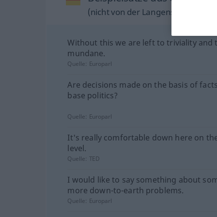
(nicht von der Langenscheidt Reda
Without this we are left to triviality and 
mundane.
Quelle:
Europarl
Are decisions made on the basis of facts
base politics?
Quelle:
Europarl
It's really comfortable down here on th
level.
Quelle:
TED
I would like to say something about so
more down-to-earth problems.
Quelle:
Europarl