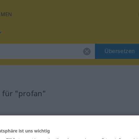
HMEN
Übersetzen
 für "profan"
atsphäre ist uns wichtig