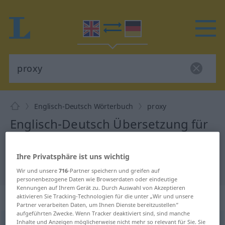
Englisch-Deutsch Wörterbuch
proxy
Englisch-Deutsch Übersetzung für
"proxy"
Ihre Privatsphäre ist uns wichtig
"proxy" Deutsch Übersetzung
Wir und unsere
716
-Partner speichern und greifen auf
personenbezogene Daten wie Browserdaten oder eindeutige
Kennungen auf Ihrem Gerät zu. Durch Auswahl von Akzeptieren
„proxy“
: noun
aktivieren Sie Tracking-Technologien für die unter „Wir und unsere
Partner verarbeiten Daten, um Ihnen Dienste bereitzustellen“
aufgeführten Zwecke. Wenn Tracker deaktiviert sind, sind manche
Inhalte und Anzeigen möglicherweise nicht mehr so relevant für Sie. Sie
proxy
[ˈpr(ɒ)ksi]
s