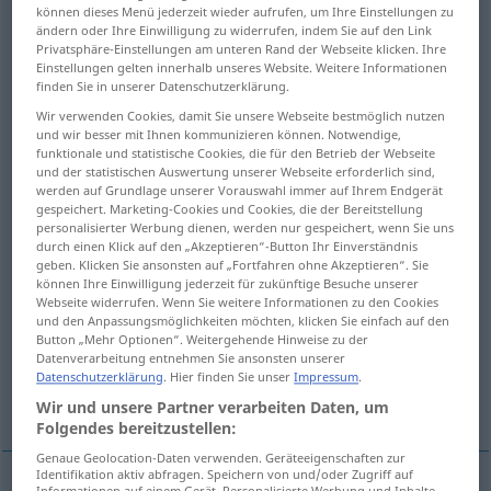
können dieses Menü jederzeit wieder aufrufen, um Ihre Einstellungen zu
ändern oder Ihre Einwilligung zu widerrufen, indem Sie auf den Link
Übersicht aller Übersetzungen
Privatsphäre-Einstellungen am unteren Rand der Webseite klicken. Ihre
(Für mehr Details die Übersetzung anklicken/antippen)
Einstellungen gelten innerhalb unseres Website. Weitere Informationen
finden Sie in unserer Datenschutzerklärung.
StellVertretung, HandlungsVollmacht
Wir verwenden Cookies, damit Sie unsere Webseite bestmöglich nutzen
und wir besser mit Ihnen kommunizieren können. Notwendige,
funktionale und statistische Cookies, die für den Betrieb der Webseite
Anwalt, Anwältin, Mandatarin
Ersatz
und der statistischen Auswertung unserer Webseite erforderlich sind,
werden auf Grundlage unserer Vorauswahl immer auf Ihrem Endgerät
gespeichert. Marketing-Cookies und Cookies, die der Bereitstellung
personalisierter Werbung dienen, werden nur gespeichert, wenn Sie uns
Vollmachtsurkunde
durch einen Klick auf den „Akzeptieren“-Button Ihr Einverständnis
geben. Klicken Sie ansonsten auf „Fortfahren ohne Akzeptieren“. Sie
können Ihre Einwilligung jederzeit für zukünftige Besuche unserer
stellvertretenderweise abgegebene
Webseite widerrufen. Wenn Sie weitere Informationen zu den Cookies
WahlStimme
und den Anpassungsmöglichkeiten möchten, klicken Sie einfach auf den
Button „Mehr Optionen“. Weitergehende Hinweise zu der
Datenverarbeitung entnehmen Sie ansonsten unserer
StellVertreter, Bevollmächtigte,
Datenschutzerklärung
. Hier finden Sie unser
Impressum
.
Geschäftsträger
Wir und unsere Partner verarbeiten Daten, um
Folgendes bereitzustellen:
Genaue Geolocation-Daten verwenden. Geräteeigenschaften zur
Identifikation aktiv abfragen. Speichern von und/oder Zugriff auf
Informationen auf einem Gerät. Personalisierte Werbung und Inhalte,