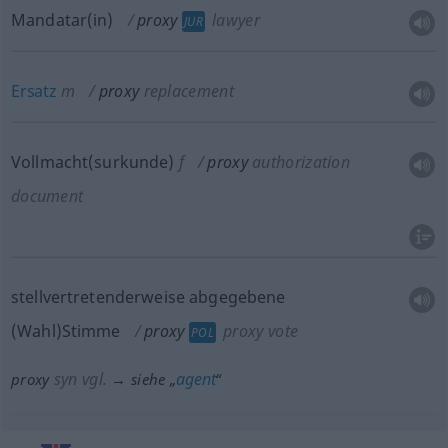
Mandatar(in)
proxy
lawyer
JUR
Ersatz
m
proxy
replacement
Vollmacht(surkunde)
f
proxy
authorization
document
stellvertretenderweise abgegebene
(Wahl)Stimme
proxy
proxy vote
POL
syn vgl.
agent
proxy
→ siehe „
“