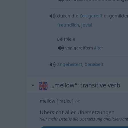
durch die
Zeit
gereift
u.
gemilder
freundlich
,
jovial
Beispiele
von gereiftem
Alter
angeheitert
,
benebelt
„mellow“
: transitive verb
mellow
[ˈmelou]
v/t
Übersicht aller Übersetzungen
(Für mehr Details die Übersetzung anklicken/an