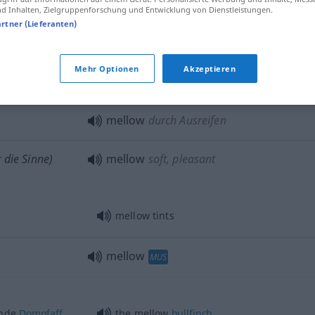
 Inhalten, Zielgruppenforschung und Entwicklung von Dienstleistungen.
artner (Lieferanten)
mellow
soil
AGR
Mehr Optionen
Akzeptieren
tig
mellow
fully mature
mellow
durch Ausreifen
 die Sinne)
mellow
soft, pleasant
mellow tints
mellow
MUS
nde
Dompfaff
the mellow
bullfinch