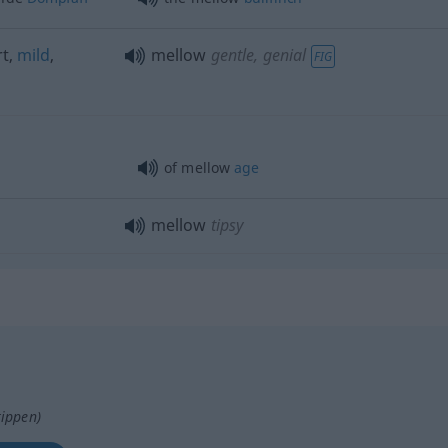
t,
mild
,
mellow
gentle, genial
FIG
of mellow
age
mellow
tipsy
tippen)