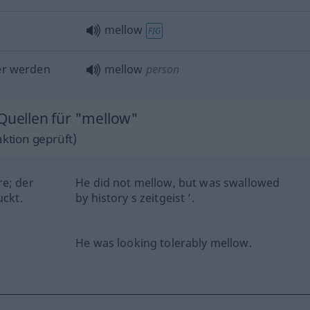
mellow
FIG
er werden
mellow
person
 Quellen für "mellow"
ktion geprüft)
re; der
He did not mellow, but was swallowed
uckt.
by history s zeitgeist ’.
He was looking tolerably mellow.