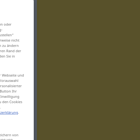
en oder
g-
ustellen“
rweise nicht
en zu ändern
eren Rand der
den Sie in
er Webseite und
 Vorauswahl
sonalisierter
Button Ihr
Einwilligung
zu den Cookies
.
zerklärung
.
eichern von
sung von