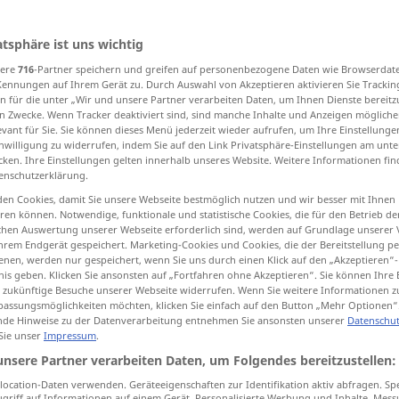
atsphäre ist uns wichtig
sere
716
-Partner speichern und greifen auf personenbezogene Daten wie Browserdat
tippen)
Kennungen auf Ihrem Gerät zu. Durch Auswahl von Akzeptieren aktivieren Sie Trackin
n für die unter „Wir und unsere Partner verarbeiten Daten, um Ihnen Dienste bereitz
ht zu bearbeitend, locker, reich
n Zwecke. Wenn Tracker deaktiviert sind, sind manche Inhalte und Anzeigen mögliche
evant für Sie. Sie können dieses Menü jederzeit wieder aufrufen, um Ihre Einstellung
inwilligung zu widerrufen, indem Sie auf den Link Privatsphäre-Einstellungen am unt
cken. Ihre Einstellungen gelten innerhalb unseres Website. Weitere Informationen fin
g, weich, zart, süß
enschutzerklärung.
en Cookies, damit Sie unsere Webseite bestmöglich nutzen und wir besser mit Ihnen
weich, voll, lieblich
en können. Notwendige, funktionale und statistische Cookies, die für den Betrieb d
ischen Auswertung unserer Webseite erforderlich sind, werden auf Grundlage unserer
hrem Endgerät gespeichert. Marketing-Cookies und Cookies, die der Bereitstellung per
, freundlich, jovial
angeheitert, benebelt
nen, werden nur gespeichert, wenn Sie uns durch einen Klick auf den „Akzeptieren“-
nis geben. Klicken Sie ansonsten auf „Fortfahren ohne Akzeptieren“. Sie können Ihre 
ür zukünftige Besuche unserer Webseite widerrufen. Wenn Sie weitere Informationen 
assungsmöglichkeiten möchten, klicken Sie einfach auf den Button „Mehr Optionen“
de Hinweise zu der Datenverarbeitung entnehmen Sie ansonsten unserer
Datenschut
 Sie unser
Impressum
.
mellow
fruit
unsere Partner verarbeiten Daten, um Folgendes bereitzustellen:
ocation-Daten verwenden. Geräteeigenschaften zur Identifikation aktiv abfragen. Sp
mellow
AGR
griff auf Informationen auf einem Gerät. Personalisierte Werbung und Inhalte, Mes