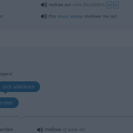
besonders
mellow out
relax
US
SL
er
this
music
always
mellows me out
tippen)
sich abklären
erden
erden
mellow
of wine
etc