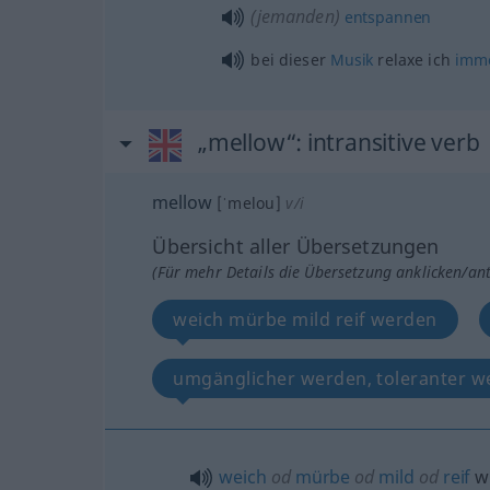
(jemanden)
entspannen
bei dieser
Musik
relaxe ich
imm
„mellow“
: intransitive verb
mellow
[ˈmelou]
v/i
Übersicht aller Übersetzungen
(Für mehr Details die Übersetzung anklicken/an
weich mürbe mild reif werden
umgänglicher werden, toleranter w
weich
od
mürbe
od
mild
od
reif
w