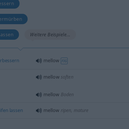
essern
zermürben
 lassen
Weitere Beispiele...
rbessern
mellow
FIG
mellow
soften
mellow
Boden
ifen
lassen
mellow
ripen, mature