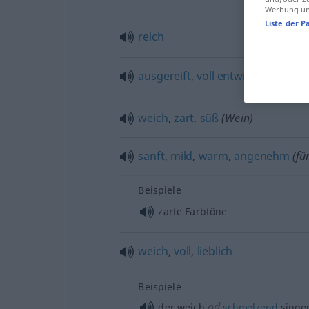
Werbung und
Liste der P
reich
ausgereift
,
voll
entwickelt
,
vollsaf
weich
,
zart
,
süß
(Wein)
sanft
,
mild
,
warm
,
angenehm
(für
Beispiele
zarte Farbtöne
weich
,
voll
,
lieblich
Beispiele
od
der weich
schmelzend
singe