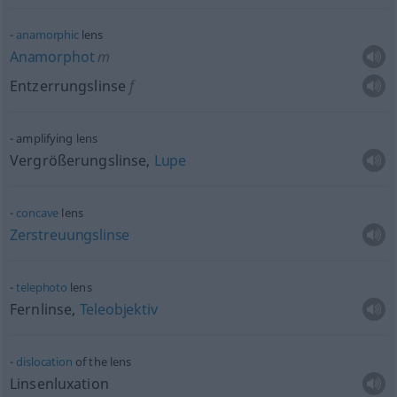
anamorphic
lens
Anamorphot
m
Entzerrungslinse
f
amplifying lens
Vergrößerungslinse,
Lupe
concave
lens
Zerstreuungslinse
telephoto
lens
Fernlinse,
Teleobjektiv
dislocation
of the lens
Linsenluxation