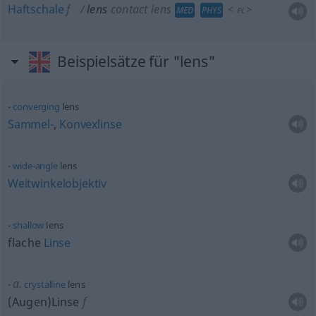
Haftschale
f
lens
contact lens
<
>
MED
PHYS
PL
Beispielsätze für "lens"
converging
lens
Sammel-
,
Konvexlinse
wide-angle
lens
Weitwinkelobjektiv
shallow
lens
flache
Linse
a.
crystalline
lens
(Augen)Linse
f