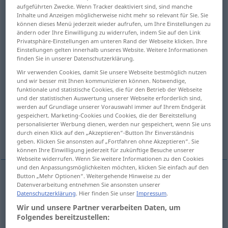
aufgeführten Zwecke. Wenn Tracker deaktiviert sind, sind manche
Inhalte und Anzeigen möglicherweise nicht mehr so relevant für Sie. Sie
Übersicht aller Übersetzungen
können dieses Menü jederzeit wieder aufrufen, um Ihre Einstellungen zu
(Für mehr Details die Übersetzung anklicken/antippen)
ändern oder Ihre Einwilligung zu widerrufen, indem Sie auf den Link
Privatsphäre-Einstellungen am unteren Rand der Webseite klicken. Ihre
Einstellungen gelten innerhalb unseres Website. Weitere Informationen
Linse
finden Sie in unserer Datenschutzerklärung.
Wir verwenden Cookies, damit Sie unsere Webseite bestmöglich nutzen
optisches System, Linsensystem, Objektiv
und wir besser mit Ihnen kommunizieren können. Notwendige,
funktionale und statistische Cookies, die für den Betrieb der Webseite
und der statistischen Auswertung unserer Webseite erforderlich sind,
Linse, Kristalllinse
Sehkeil
werden auf Grundlage unserer Vorauswahl immer auf Ihrem Endgerät
gespeichert. Marketing-Cookies und Cookies, die der Bereitstellung
personalisierter Werbung dienen, werden nur gespeichert, wenn Sie uns
durch einen Klick auf den „Akzeptieren“-Button Ihr Einverständnis
Gläser, Kontaktlinse, Haftschale
geben. Klicken Sie ansonsten auf „Fortfahren ohne Akzeptieren“. Sie
können Ihre Einwilligung jederzeit für zukünftige Besuche unserer
Webseite widerrufen. Wenn Sie weitere Informationen zu den Cookies
und den Anpassungsmöglichkeiten möchten, klicken Sie einfach auf den
Button „Mehr Optionen“. Weitergehende Hinweise zu der
Datenverarbeitung entnehmen Sie ansonsten unserer
Linse
f
lens
FOTO
PHYS
Datenschutzerklärung
. Hier finden Sie unser
Impressum
.
Wir und unsere Partner verarbeiten Daten, um
Folgendes bereitzustellen: