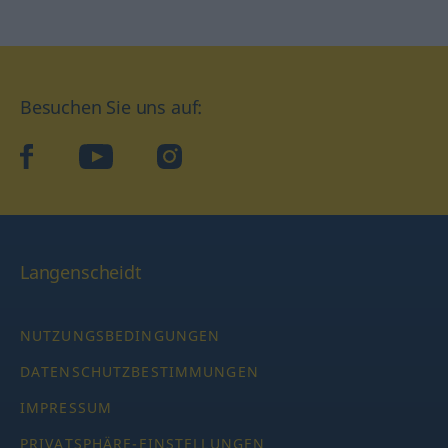
Besuchen Sie uns auf:
facebook
YouTube
Instagram
Langenscheidt
NUTZUNGSBEDINGUNGEN
DATENSCHUTZBESTIMMUNGEN
IMPRESSUM
PRIVATSPHÄRE-EINSTELLUNGEN