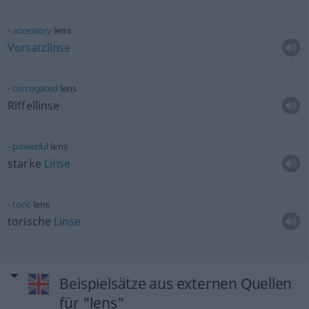
accessory
lens
Vorsatzlinse
corrugated
lens
Riffellinse
powerful
lens
starke
Linse
toric
lens
torische
Linse
Beispielsätze aus externen Quellen
für "lens"