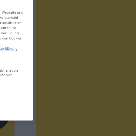
er Webseite und
 Vorauswahl
sonalisierter
Button Ihr
Einwilligung
zu den Cookies
.
zerklärung
.
eichern von
sung von