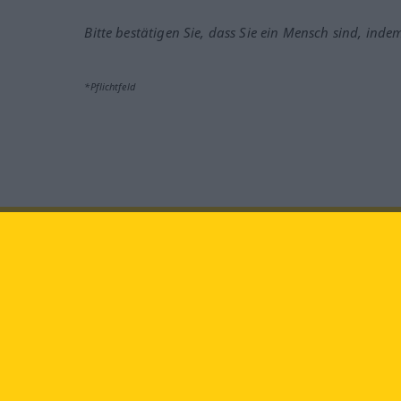
Bitte bestätigen Sie, dass Sie ein Mensch sind, inde
*Pflichtfeld
Besuchen Sie uns auf:
faceb
Langenscheidt