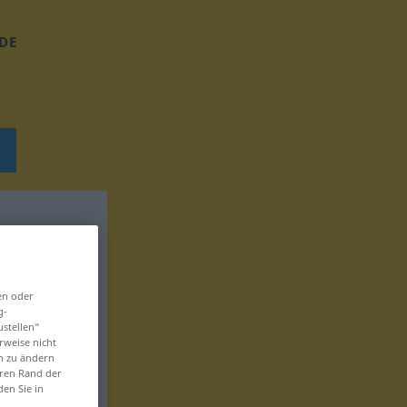
DE
en oder
g-
ustellen“
rweise nicht
en zu ändern
eren Rand der
den Sie in