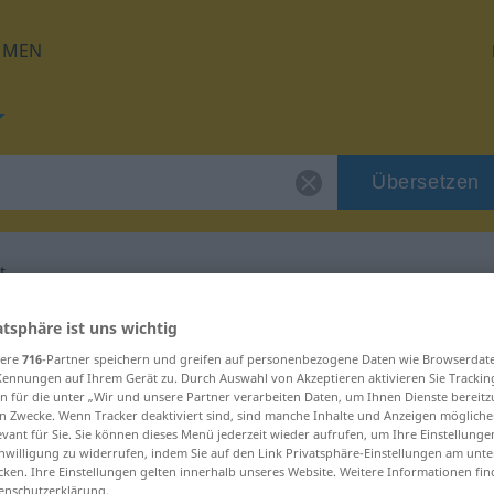
HMEN
Übersetzen
t
g für "Anamorphot"
atsphäre ist uns wichtig
sere
716
-Partner speichern und greifen auf personenbezogene Daten wie Browserdat
Kennungen auf Ihrem Gerät zu. Durch Auswahl von Akzeptieren aktivieren Sie Trackin
tzung
n für die unter „Wir und unsere Partner verarbeiten Daten, um Ihnen Dienste bereitz
n Zwecke. Wenn Tracker deaktiviert sind, sind manche Inhalte und Anzeigen mögliche
evant für Sie. Sie können dieses Menü jederzeit wieder aufrufen, um Ihre Einstellung
inwilligung zu widerrufen, indem Sie auf den Link Privatsphäre-Einstellungen am unt
m
cken. Ihre Einstellungen gelten innerhalb unseres Website. Weitere Informationen fin
enschutzerklärung.