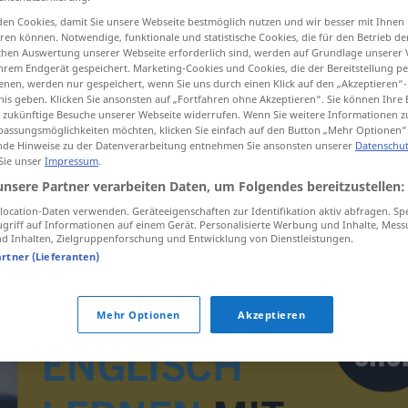
en
;
Anamorphoten
>
en Cookies, damit Sie unsere Webseite bestmöglich nutzen und wir besser mit Ihnen
en können. Notwendige, funktionale und statistische Cookies, die für den Betrieb d
ischen Auswertung unserer Webseite erforderlich sind, werden auf Grundlage unserer
hrem Endgerät gespeichert. Marketing-Cookies und Cookies, die der Bereitstellung per
tippen)
nen, werden nur gespeichert, wenn Sie uns durch einen Klick auf den „Akzeptieren“-
nis geben. Klicken Sie ansonsten auf „Fortfahren ohne Akzeptieren“. Sie können Ihre 
ür zukünftige Besuche unserer Webseite widerrufen. Wenn Sie weitere Informationen 
assungsmöglichkeiten möchten, klicken Sie einfach auf den Button „Mehr Optionen“
de Hinweise zu der Datenverarbeitung entnehmen Sie ansonsten unserer
Datenschut
 Sie unser
Impressum
.
unsere Partner verarbeiten Daten, um Folgendes bereitzustellen:
Anamorphot
PHYS
ocation-Daten verwenden. Geräteeigenschaften zur Identifikation aktiv abfragen. Sp
griff auf Informationen auf einem Gerät. Personalisierte Werbung und Inhalte, Mes
 Inhalten, Zielgruppenforschung und Entwicklung von Dienstleistungen.
artner (Lieferanten)
Mehr Optionen
Akzeptieren