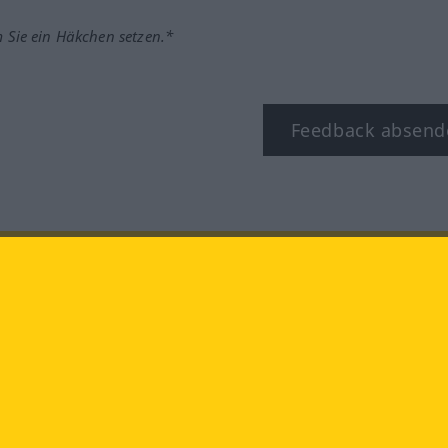
m Sie ein Häkchen setzen.*
Feedback absend
ook
YouTube
Instagram