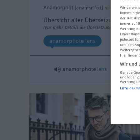
Anamorphot
[anamɔrˈfoːt]
m
<
Anamorphot
Wir verwend
kommunizier
der statist
Übersicht aller Übersetzungen
immer auf I
(Für mehr Details die Übersetzung anklicken/an
Werbung die
Einverständ
jederzeit f
anamorphote lens
und den Anp
Weitergehen
Hier finden
Wir und 
anamorphote
lens
Genaue Geol
und/oder Zu
Werbung und
Liste der P