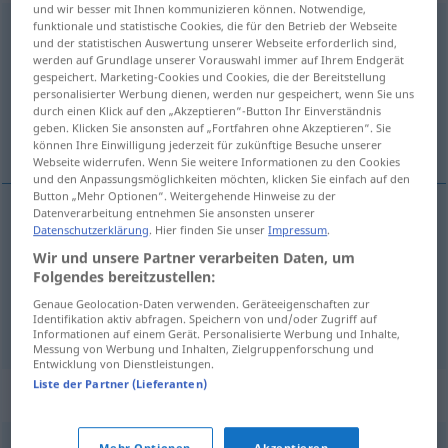
und wir besser mit Ihnen kommunizieren können. Notwendige,
funktionale und statistische Cookies, die für den Betrieb der Webseite
Linsensystem
n
und der statistischen Auswertung unserer Webseite erforderlich sind,
werden auf Grundlage unserer Vorauswahl immer auf Ihrem Endgerät
Übersicht aller Übersetzungen
gespeichert. Marketing-Cookies und Cookies, die der Bereitstellung
(Für mehr Details die Übersetzung anklicken/antippen)
personalisierter Werbung dienen, werden nur gespeichert, wenn Sie uns
durch einen Klick auf den „Akzeptieren“-Button Ihr Einverständnis
geben. Klicken Sie ansonsten auf „Fortfahren ohne Akzeptieren“. Sie
lens system, objective optical system
können Ihre Einwilligung jederzeit für zukünftige Besuche unserer
Webseite widerrufen. Wenn Sie weitere Informationen zu den Cookies
und den Anpassungsmöglichkeiten möchten, klicken Sie einfach auf den
Button „Mehr Optionen“. Weitergehende Hinweise zu der
Datenverarbeitung entnehmen Sie ansonsten unserer
Datenschutzerklärung
. Hier finden Sie unser
Impressum
.
lens
system
Linsensystem
OPT
FOTO
Wir und unsere Partner verarbeiten Daten, um
Folgendes bereitzustellen:
a.
objective
(optical
system)
Linsensystem
OPT
Genaue Geolocation-Daten verwenden. Geräteeigenschaften zur
Identifikation aktiv abfragen. Speichern von und/oder Zugriff auf
FOTO
Informationen auf einem Gerät. Personalisierte Werbung und Inhalte,
Messung von Werbung und Inhalten, Zielgruppenforschung und
Entwicklung von Dienstleistungen.
Liste der Partner (Lieferanten)
Synonyme für "Linsensystem"
Mehr Optionen
Akzeptieren