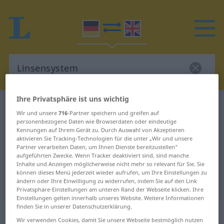
Ihre Privatsphäre ist uns wichtig
Deutsch-Englisch Wörterbuch
Linsensystem
Wir und unsere
716
-Partner speichern und greifen auf
Deutsch-Englisch Übersetzung für
personenbezogene Daten wie Browserdaten oder eindeutige
Kennungen auf Ihrem Gerät zu. Durch Auswahl von Akzeptieren
"Linsensystem"
aktivieren Sie Tracking-Technologien für die unter „Wir und unsere
Partner verarbeiten Daten, um Ihnen Dienste bereitzustellen“
aufgeführten Zwecke. Wenn Tracker deaktiviert sind, sind manche
Inhalte und Anzeigen möglicherweise nicht mehr so relevant für Sie. Sie
"Linsensystem" Englisch
können dieses Menü jederzeit wieder aufrufen, um Ihre Einstellungen zu
ändern oder Ihre Einwilligung zu widerrufen, indem Sie auf den Link
Übersetzung
Privatsphäre-Einstellungen am unteren Rand der Webseite klicken. Ihre
Einstellungen gelten innerhalb unseres Website. Weitere Informationen
finden Sie in unserer Datenschutzerklärung.
„Linsensystem“
: Neutrum
Wir verwenden Cookies, damit Sie unsere Webseite bestmöglich nutzen