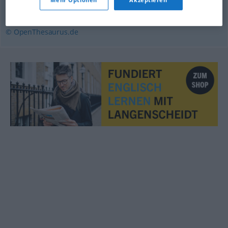
Brennglas
,
Linse
,
Okular
,
Objektiv
© OpenThesaurus.de