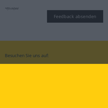
*Pflichtfeld
Feedback absenden
Besuchen Sie uns auf:
facebook
YouTube
Instagram
Langenscheidt