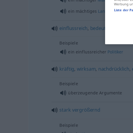
Werbung und
Liste der P
ein mächtiges
Land
einflussreich
,
bedeutend
Beispiele
ein einflussreicher
Politiker
kräftig
,
wirksam
,
nachdrücklich
,
Beispiele
überzeugende Argumente
stark
vergrößernd
Beispiele