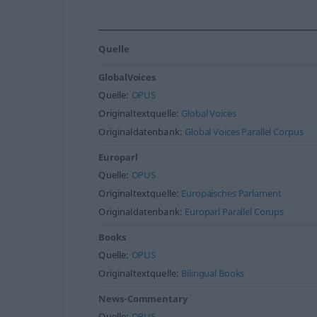
Quelle
GlobalVoices
Quelle:
OPUS
Originaltextquelle:
Global Voices
Originaldatenbank:
Global Voices Parallel Corpus
Europarl
Quelle:
OPUS
Originaltextquelle:
Europäisches Parlament
Originaldatenbank:
Europarl Parallel Corups
Books
Quelle:
OPUS
Originaltextquelle:
Bilingual Books
News-Commentary
Quelle:
OPUS