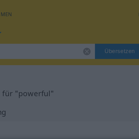
HMEN
Übersetzen
 für "powerful"
ng