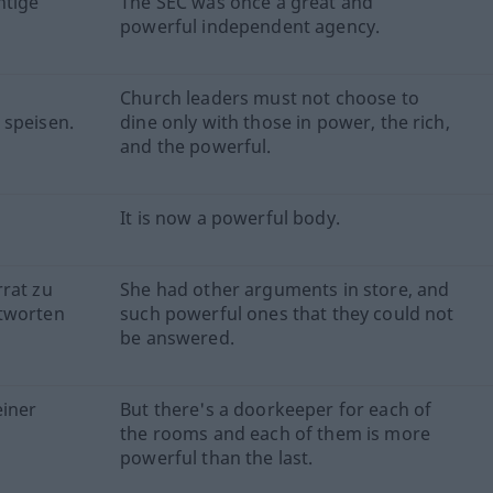
htige
The SEC was once a great and
powerful independent agency.
Church leaders must not choose to
 speisen.
dine only with those in power, the rich,
and the powerful.
It is now a powerful body.
rrat zu
She had other arguments in store, and
ntworten
such powerful ones that they could not
be answered.
einer
But there's a doorkeeper for each of
the rooms and each of them is more
powerful than the last.