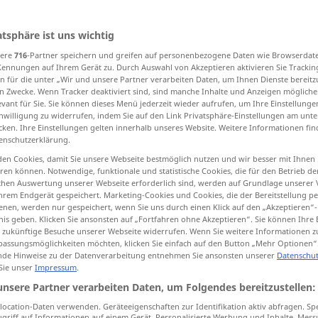
atsphäre ist uns wichtig
sere
716
-Partner speichern und greifen auf personenbezogene Daten wie Browserdat
tippen)
Kennungen auf Ihrem Gerät zu. Durch Auswahl von Akzeptieren aktivieren Sie Trackin
n für die unter „Wir und unsere Partner verarbeiten Daten, um Ihnen Dienste bereitz
ftig
einflussreich, bedeutend
n Zwecke. Wenn Tracker deaktiviert sind, sind manche Inhalte und Anzeigen mögliche
evant für Sie. Sie können dieses Menü jederzeit wieder aufrufen, um Ihre Einstellung
inwilligung zu widerrufen, indem Sie auf den Link Privatsphäre-Einstellungen am unt
cken. Ihre Einstellungen gelten innerhalb unseres Website. Weitere Informationen fin
dringlich
stark vergrößernd
enschutzerklärung.
en Cookies, damit Sie unsere Webseite bestmöglich nutzen und wir besser mit Ihnen
d
en können. Notwendige, funktionale und statistische Cookies, die für den Betrieb d
ischen Auswertung unserer Webseite erforderlich sind, werden auf Grundlage unserer
hrem Endgerät gespeichert. Marketing-Cookies und Cookies, die der Bereitstellung per
nen, werden nur gespeichert, wenn Sie uns durch einen Klick auf den „Akzeptieren“-
nis geben. Klicken Sie ansonsten auf „Fortfahren ohne Akzeptieren“. Sie können Ihre 
ür zukünftige Besuche unserer Webseite widerrufen. Wenn Sie weitere Informationen 
räftig
powerful
strong
assungsmöglichkeiten möchten, klicken Sie einfach auf den Button „Mehr Optionen“
de Hinweise zu der Datenverarbeitung entnehmen Sie ansonsten unserer
Datenschut
 Sie unser
Impressum
.
unsere Partner verarbeiten Daten, um Folgendes bereitzustellen:
powerful
engine
ocation-Daten verwenden. Geräteeigenschaften zur Identifikation aktiv abfragen. Sp
a powerful
man
griff auf Informationen auf einem Gerät. Personalisierte Werbung und Inhalte, Mes