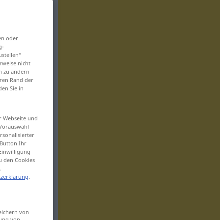
en oder
g-
ustellen“
rweise nicht
en zu ändern
eren Rand der
den Sie in
er Webseite und
 Vorauswahl
sonalisierter
Button Ihr
Einwilligung
zu den Cookies
.
zerklärung
.
eichern von
sung von