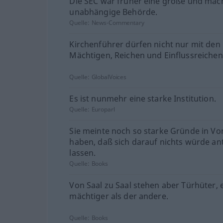
Die SEC war früher eine große und mäc
unabhängige Behörde.
Quelle:
News-Commentary
Kirchenführer dürfen nicht nur mit den
Mächtigen, Reichen und Einflussreichen
Quelle:
GlobalVoices
Es ist nunmehr eine starke Institution.
Quelle:
Europarl
Sie meinte noch so starke Gründe in Vo
haben, daß sich darauf nichts würde a
lassen.
Quelle:
Books
Von Saal zu Saal stehen aber Türhüter, 
mächtiger als der andere.
Quelle:
Books