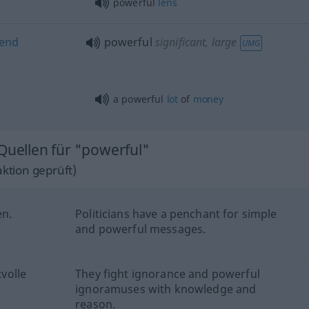
powerful
lens
end
powerful
significant, large
UMG
a powerful
lot
of
money
Quellen für "powerful"
ktion geprüft)
en.
Politicians have a penchant for simple
and powerful messages.
volle
They fight ignorance and powerful
ignoramuses with knowledge and
reason.