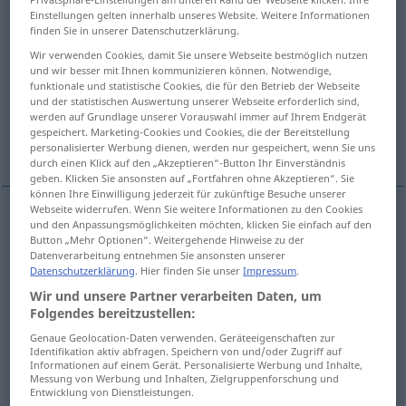
Einstellungen gelten innerhalb unseres Website. Weitere Informationen
finden Sie in unserer Datenschutzerklärung.
Übersicht aller Übersetzungen
(Für mehr Details die Übersetzung anklicken/antippen)
Wir verwenden Cookies, damit Sie unsere Webseite bestmöglich nutzen
und wir besser mit Ihnen kommunizieren können. Notwendige,
funktionale und statistische Cookies, die für den Betrieb der Webseite
kristallinisch, kristallen, kristallartig, Kristall…
und der statistischen Auswertung unserer Webseite erforderlich sind,
werden auf Grundlage unserer Vorauswahl immer auf Ihrem Endgerät
gespeichert. Marketing-Cookies und Cookies, die der Bereitstellung
kristallklar
kristallinisch
personalisierter Werbung dienen, werden nur gespeichert, wenn Sie uns
durch einen Klick auf den „Akzeptieren“-Button Ihr Einverständnis
geben. Klicken Sie ansonsten auf „Fortfahren ohne Akzeptieren“. Sie
können Ihre Einwilligung jederzeit für zukünftige Besuche unserer
Webseite widerrufen. Wenn Sie weitere Informationen zu den Cookies
und den Anpassungsmöglichkeiten möchten, klicken Sie einfach auf den
kristallinisch
,
kristallen
, kristallartig, Kristall…
Button „Mehr Optionen“. Weitergehende Hinweise zu der
Datenverarbeitung entnehmen Sie ansonsten unserer
crystalline
Datenschutzerklärung
. Hier finden Sie unser
Impressum
.
Wir und unsere Partner verarbeiten Daten, um
Folgendes bereitzustellen:
kristallklar
crystalline
FIG
Genaue Geolocation-Daten verwenden. Geräteeigenschaften zur
Identifikation aktiv abfragen. Speichern von und/oder Zugriff auf
Informationen auf einem Gerät. Personalisierte Werbung und Inhalte,
Messung von Werbung und Inhalten, Zielgruppenforschung und
Entwicklung von Dienstleistungen.
kristallin(isch)
crystalline
besonders
GEOL