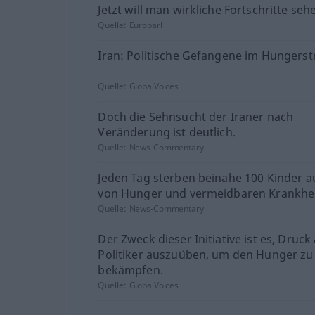
Jetzt will man wirkliche Fortschritte seh
Quelle:
Europarl
Iran: Politische Gefangene im Hungerst
Quelle:
GlobalVoices
Doch die Sehnsucht der Iraner nach
Veränderung ist deutlich.
Quelle:
News-Commentary
Jeden Tag sterben beinahe 100 Kinder 
von Hunger und vermeidbaren Krankhei
Quelle:
News-Commentary
Der Zweck dieser Initiative ist es, Druck
Politiker auszuüben, um den Hunger zu
bekämpfen.
Quelle:
GlobalVoices