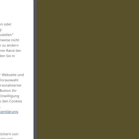
en oder
g-
ustellen“
rweise nicht
en zu ändern
eren Rand der
den Sie in
er Webseite und
 Vorauswahl
sonalisierter
Button Ihr
Einwilligung
zu den Cookies
.
zerklärung
.
eichern von
sung von