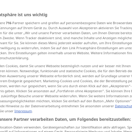
atsphäre ist uns wichtig
sere
716
-Partner speichern und greifen auf personenbezogene Daten wie Browserdat
tippen)
Kennungen auf Ihrem Gerät zu. Durch Auswahl von Akzeptieren aktivieren Sie Trackin
n für die unter „Wir und unsere Partner verarbeiten Daten, um Ihnen Dienste bereitz
ftiges Verlangen, Durst
n Zwecke. Wenn Tracker deaktiviert sind, sind manche Inhalte und Anzeigen mögliche
evant für Sie. Sie können dieses Menü jederzeit wieder aufrufen, um Ihre Einstellung
inwilligung zu widerrufen, indem Sie auf den Link Privatsphäre-Einstellungen am unt
cken. Ihre Einstellungen gelten innerhalb unseres Website. Weitere Informationen fin
enschutzerklärung.
hunger
en Cookies, damit Sie unsere Webseite bestmöglich nutzen und wir besser mit Ihnen
en können. Notwendige, funktionale und statistische Cookies, die für den Betrieb d
ischen Auswertung unserer Webseite erforderlich sind, werden auf Grundlage unserer
hrem Endgerät gespeichert. Marketing-Cookies und Cookies, die der Bereitstellung per
nen, werden nur gespeichert, wenn Sie uns durch einen Klick auf den „Akzeptieren“-
to
die
of hunger
nis geben. Klicken Sie ansonsten auf „Fortfahren ohne Akzeptieren“. Sie können Ihre 
ür zukünftige Besuche unserer Webseite widerrufen. Wenn Sie weitere Informationen 
hunger is the
best
sauce
assungsmöglichkeiten möchten, klicken Sie einfach auf den Button „Mehr Optionen“
de Hinweise zu der Datenverarbeitung entnehmen Sie ansonsten unserer
Datenschut
 Sie unser
Impressum
.
hunger
desire, thirst
FIG
unsere Partner verarbeiten Daten, um Folgendes bereitzustellen:
ocation-Daten verwenden. Geräteeigenschaften zur Identifikation aktiv abfragen. Sp
griff auf Informationen auf einem Gerät. Personalisierte Werbung und Inhalte, Mes