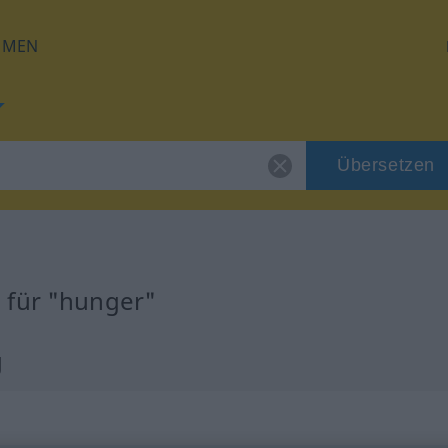
HMEN
Übersetzen
 für "hunger"
g