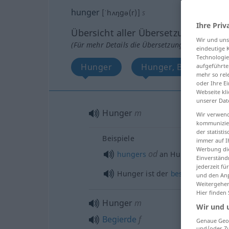
hunger
[ˈhʌŋgə(r)]
s
Ihre Priv
Übersicht aller Übersetzungen
Wir und un
(Für mehr Details die Übersetzung anklicken/an
eindeutige 
Technologie
Hunger
Hunger, Begierde, he
aufgeführte
mehr so rel
oder Ihre E
Webseite kli
unserer Dat
Hunger
m
Wir verwend
kommunizier
der statist
Beispiele
immer auf I
Werbung die
od
hungers
an Hunger
sterben
Einverständ
jederzeit f
Hunger ist der
beste
Koch
und den Anp
Weitergehen
Hier finden
Hunger
m
Wir und 
Begierde
f
Genaue Geol
und/oder Zu