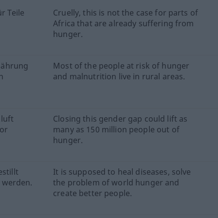
r Teile
Cruelly, this is not the case for parts of
Africa that are already suffering from
hunger.
nährung
Most of the people at risk of hunger
n
and malnutrition live in rural areas.
luft
Closing this gender gap could lift as
or
many as 150 million people out of
hunger.
stillt
It is supposed to heal diseases, solve
 werden.
the problem of world hunger and
create better people.