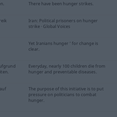
en.
There have been hunger strikes.
reik
Iran: Political prisoners on hunger
strike · Global Voices
Yet Iranians hunger ’ for change is
clear.
aufgrund
Everyday, nearly 100 children die from
ten.
hunger and preventable diseases.
 auf
The purpose of this initiative is to put
pressure on politicians to combat
hunger.