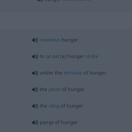
ravenous
hunger
to
go
on (a) hunger
strike
under the
stimulus
of hunger
the
pinch
of hunger
the
sting
of hunger
pangs of hunger