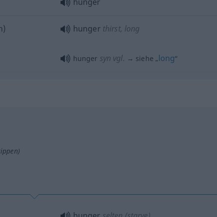
hunger
h
)
hunger
thirst, long
syn vgl.
long
hunger
→ siehe „
“
tippen)
hunger
selten
(starve)