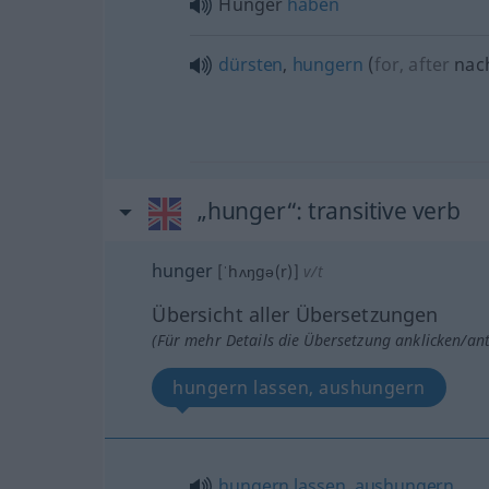
Hunger
haben
dürsten
,
hungern
(
for, after
nac
„hunger“
: transitive verb
hunger
[ˈhʌŋgə(r)]
v/t
Übersicht aller Übersetzungen
(Für mehr Details die Übersetzung anklicken/an
hungern lassen, aushungern
hungern
lassen
,
aushungern