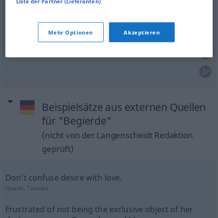
Liste der Partner (Lieferanten)
carnal
appetite
(
od
lust)
Begierde
fleischliche
Mehr Optionen
Akzeptieren
lust
of the
flesh
Begierde
fleischliche
Beispielsätze aus externen Quellen
für "Begierde"
(nicht von der Langenscheidt Redaktion
geprüft)
Don't confuse desire with love.
Quelle:
Tatoeba
Frustrated of not being the exclusive object of her