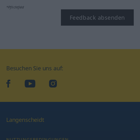
*Pflichtfeld
Feedback absenden
Besuchen Sie uns auf:
facebook
YouTube
Instagram
Langenscheidt
NUTZUNGSBEDINGUNGEN