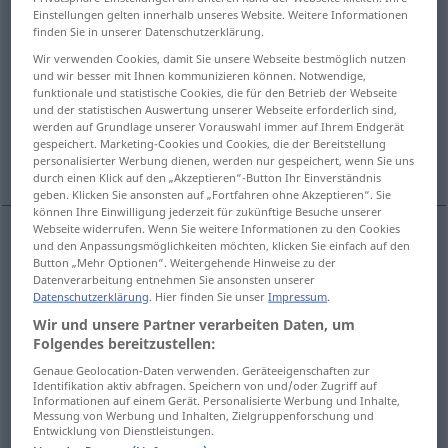
Einstellungen gelten innerhalb unseres Website. Weitere Informationen
finden Sie in unserer Datenschutzerklärung.
Übersicht aller Übersetzungen
Wir verwenden Cookies, damit Sie unsere Webseite bestmöglich nutzen
(Für mehr Details die Übersetzung anklicken/antippen)
und wir besser mit Ihnen kommunizieren können. Notwendige,
funktionale und statistische Cookies, die für den Betrieb der Webseite
desire, greediness, longing, craving
und der statistischen Auswertung unserer Webseite erforderlich sind,
werden auf Grundlage unserer Vorauswahl immer auf Ihrem Endgerät
gespeichert. Marketing-Cookies und Cookies, die der Bereitstellung
lust of the flesh, carnal appetite
personalisierter Werbung dienen, werden nur gespeichert, wenn Sie uns
durch einen Klick auf den „Akzeptieren“-Button Ihr Einverständnis
geben. Klicken Sie ansonsten auf „Fortfahren ohne Akzeptieren“. Sie
können Ihre Einwilligung jederzeit für zukünftige Besuche unserer
Webseite widerrufen. Wenn Sie weitere Informationen zu den Cookies
und den Anpassungsmöglichkeiten möchten, klicken Sie einfach auf den
desire
Begierde
Verlangen
Button „Mehr Optionen“. Weitergehende Hinweise zu der
Datenverarbeitung entnehmen Sie ansonsten unserer
Datenschutzerklärung
. Hier finden Sie unser
Impressum
.
longing
Begierde
Verlangen
Wir und unsere Partner verarbeiten Daten, um
Folgendes bereitzustellen:
craving
Begierde
Verlangen
Genaue Geolocation-Daten verwenden. Geräteeigenschaften zur
Identifikation aktiv abfragen. Speichern von und/oder Zugriff auf
Informationen auf einem Gerät. Personalisierte Werbung und Inhalte,
greediness
Begierde
stärker
Messung von Werbung und Inhalten, Zielgruppenforschung und
Entwicklung von Dienstleistungen.