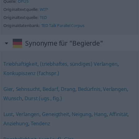
Quelle:
OPUS
Originaltextquelle:
WIT³
Originaltextquelle:
TED
Originaldatenbank:
TED Talk Parallel Corpus
Synonyme für "Begierde"
Triebhaftigkeit
,
(triebhaftes, sündiges) Verlangen
,
Konkupiszenz (fachspr.)
Gier
,
Sehnsucht
,
Bedarf
,
Drang
,
Bedürfnis
,
Verlangen
,
Wunsch
,
Durst (ugs., fig.)
Lust
,
Verlangen
,
Geneigtheit
,
Neigung
,
Hang
,
Affinität
,
Anziehung
,
Tendenz