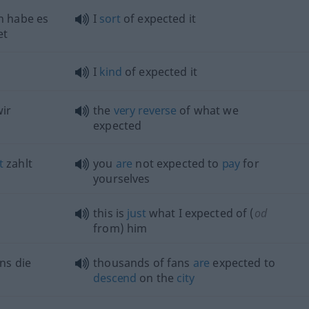
h habe es
I
sort
of expected it
et
I
kind
of expected it
ir
the
very
reverse
of what we
expected
t
zahlt
you
are
not expected to
pay
for
yourselves
this is
just
what I expected of (
od
from) him
ns die
thousands of fans
are
expected to
descend
on the
city