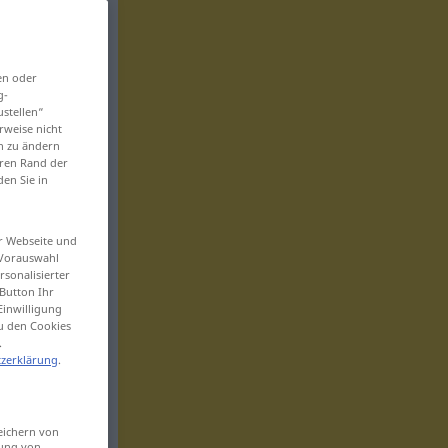
en oder
g-
ustellen“
rweise nicht
en zu ändern
eren Rand der
den Sie in
er Webseite und
 Vorauswahl
sonalisierter
Button Ihr
Einwilligung
zu den Cookies
.
zerklärung
.
eichern von
sung von