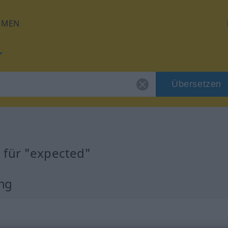
HMEN
Übersetzen
 für "expected"
ng