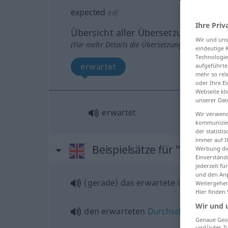
expected
adj
Ihre Priv
Übersicht aller Übersetzungen
Wir und un
(Für mehr Details die Übersetzung anklicken/an
eindeutige 
Technologie
erwartet
aufgeführte
mehr so rel
oder Ihre E
Webseite kli
unserer Dat
erwartet
Wir verwend
kommunizier
der statist
immer auf I
Beispielsätze für "expected
Werbung die
Einverständ
jederzeit f
und den Anp
(gerade) das erwartete ich
Weitergehen
Hier finden
Wir und 
den erwarteten
Durchschnitt
erziele
Genaue Geol
und/oder Zu