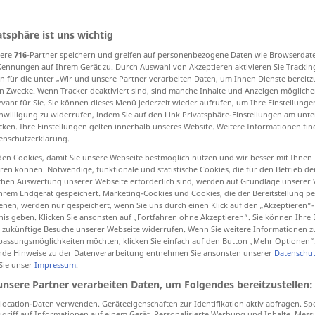
atsphäre ist uns wichtig
sere
716
-Partner speichern und greifen auf personenbezogene Daten wie Browserdat
tippen)
Kennungen auf Ihrem Gerät zu. Durch Auswahl von Akzeptieren aktivieren Sie Trackin
n für die unter „Wir und unsere Partner verarbeiten Daten, um Ihnen Dienste bereitz
n Zwecke. Wenn Tracker deaktiviert sind, sind manche Inhalte und Anzeigen mögliche
evant für Sie. Sie können dieses Menü jederzeit wieder aufrufen, um Ihre Einstellung
inwilligung zu widerrufen, indem Sie auf den Link Privatsphäre-Einstellungen am unt
cken. Ihre Einstellungen gelten innerhalb unseres Website. Weitere Informationen fin
enschutzerklärung.
expected
en Cookies, damit Sie unsere Webseite bestmöglich nutzen und wir besser mit Ihnen
en können. Notwendige, funktionale und statistische Cookies, die für den Betrieb d
ischen Auswertung unserer Webseite erforderlich sind, werden auf Grundlage unserer
hrem Endgerät gespeichert. Marketing-Cookies und Cookies, die der Bereitstellung per
"
nen, werden nur gespeichert, wenn Sie uns durch einen Klick auf den „Akzeptieren“-
nis geben. Klicken Sie ansonsten auf „Fortfahren ohne Akzeptieren“. Sie können Ihre 
ür zukünftige Besuche unserer Webseite widerrufen. Wenn Sie weitere Informationen 
assungsmöglichkeiten möchten, klicken Sie einfach auf den Button „Mehr Optionen“
this is what I expected
de Hinweise zu der Datenverarbeitung entnehmen Sie ansonsten unserer
Datenschut
 Sie unser
Impressum
.
unsere Partner verarbeiten Daten, um Folgendes bereitzustellen:
n
to
average
as expected
ocation-Daten verwenden. Geräteeigenschaften zur Identifikation aktiv abfragen. Sp
griff auf Informationen auf einem Gerät. Personalisierte Werbung und Inhalte, Mes