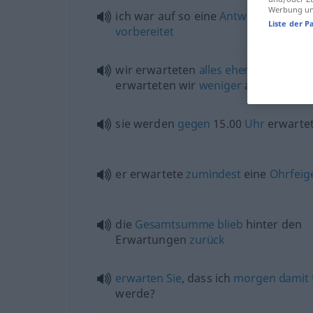
Werbung und
ich war auf so eine
Antwort
nicht
gef
Liste der P
vorbereitet
wir erwarteten
alles
eher
als, nichts
erwarteten wir
weniger
als
sie werden
gegen
15.00
Uhr
erwarte
er erwartete
zumindest
eine
Ohrfeig
die
Gesamtsumme
blieb
hinter den
Erwartungen
zurück
erwarten
Sie
, dass ich
morgen
damit
werde?