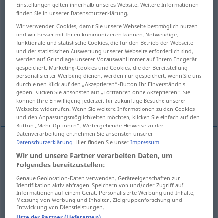
Einstellungen gelten innerhalb unseres Website. Weitere Informationen
finden Sie in unserer Datenschutzerklärung.
Übersicht aller Übersetzungen
Wir verwenden Cookies, damit Sie unsere Webseite bestmöglich nutzen
(Für mehr Details die Übersetzung anklicken/antippen)
und wir besser mit Ihnen kommunizieren können. Notwendige,
funktionale und statistische Cookies, die für den Betrieb der Webseite
yer, durum, konum, mevki
und der statistischen Auswertung unserer Webseite erforderlich sind,
werden auf Grundlage unserer Vorauswahl immer auf Ihrem Endgerät
gespeichert. Marketing-Cookies und Cookies, die der Bereitstellung
personalisierter Werbung dienen, werden nur gespeichert, wenn Sie uns
meydan, alan, inşaat alanı
koltuk, yer
durch einen Klick auf den „Akzeptieren“-Button Ihr Einverständnis
geben. Klicken Sie ansonsten auf „Fortfahren ohne Akzeptieren“. Sie
können Ihre Einwilligung jederzeit für zukünftige Besuche unserer
Weitere Beispiele...
Webseite widerrufen. Wenn Sie weitere Informationen zu den Cookies
und den Anpassungsmöglichkeiten möchten, klicken Sie einfach auf den
Button „Mehr Optionen“. Weitergehende Hinweise zu der
Datenverarbeitung entnehmen Sie ansonsten unserer
Datenschutzerklärung
. Hier finden Sie unser
Impressum
.
yer
Platz
(≈ Ort, Stelle, Raum)
Wir und unsere Partner verarbeiten Daten, um
Folgendes bereitzustellen:
durum
,
konum
,
mevki
Platz
(≈ Lage)
Genaue Geolocation-Daten verwenden. Geräteeigenschaften zur
Identifikation aktiv abfragen. Speichern von und/oder Zugriff auf
Informationen auf einem Gerät. Personalisierte Werbung und Inhalte,
Messung von Werbung und Inhalten, Zielgruppenforschung und
Entwicklung von Dienstleistungen.
Liste der Partner (Lieferanten)