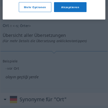
Mehr Optionen
Akzeptieren
„Ort“
: Neutrum, sächlich
Ort
n
<
-s
;
Örter
>
Übersicht aller Übersetzungen
(Für mehr Details die Übersetzung anklicken/antippen)
Beispiele
vor Ort
olayın geçtiği yerde
Synonyme für "Ort"