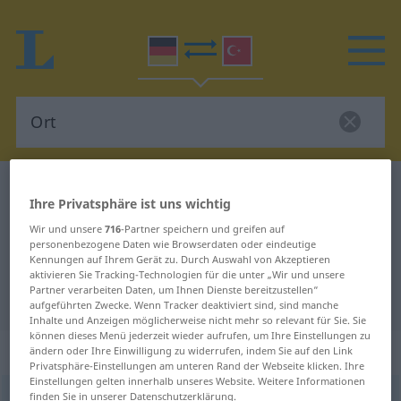
Deutsch-Türkisch Wörterbuch
Ort
Ihre Privatsphäre ist uns wichtig
Deutsch-Türkisch Übersetzung für
Wir und unsere
716
-Partner speichern und greifen auf
"Ort"
personenbezogene Daten wie Browserdaten oder eindeutige
Kennungen auf Ihrem Gerät zu. Durch Auswahl von Akzeptieren
aktivieren Sie Tracking-Technologien für die unter „Wir und unsere
Partner verarbeiten Daten, um Ihnen Dienste bereitzustellen“
"Ort" Türkisch Übersetzung
aufgeführten Zwecke. Wenn Tracker deaktiviert sind, sind manche
Inhalte und Anzeigen möglicherweise nicht mehr so relevant für Sie. Sie
können dieses Menü jederzeit wieder aufrufen, um Ihre Einstellungen zu
„Ort“
: männlich
ändern oder Ihre Einwilligung zu widerrufen, indem Sie auf den Link
Privatsphäre-Einstellungen am unteren Rand der Webseite klicken. Ihre
Einstellungen gelten innerhalb unseres Website. Weitere Informationen
finden Sie in unserer Datenschutzerklärung.
Ort
m
<
-s
;
-e
>