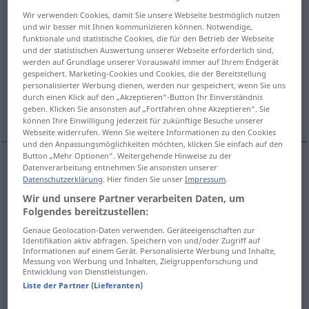
Wir verwenden Cookies, damit Sie unsere Webseite bestmöglich nutzen
Übersicht aller Übersetzungen
und wir besser mit Ihnen kommunizieren können. Notwendige,
funktionale und statistische Cookies, die für den Betrieb der Webseite
(Für mehr Details die Übersetzung anklicken/antippen)
und der statistischen Auswertung unserer Webseite erforderlich sind,
werden auf Grundlage unserer Vorauswahl immer auf Ihrem Endgerät
yer, nokta, sahne
gespeichert. Marketing-Cookies und Cookies, die der Bereitstellung
personalisierter Werbung dienen, werden nur gespeichert, wenn Sie uns
durch einen Klick auf den „Akzeptieren“-Button Ihr Einverständnis
yerleşim merkezi, belde
geben. Klicken Sie ansonsten auf „Fortfahren ohne Akzeptieren“. Sie
können Ihre Einwilligung jederzeit für zukünftige Besuche unserer
Webseite widerrufen. Wenn Sie weitere Informationen zu den Cookies
und den Anpassungsmöglichkeiten möchten, klicken Sie einfach auf den
Button „Mehr Optionen“. Weitergehende Hinweise zu der
Datenverarbeitung entnehmen Sie ansonsten unserer
yer
Ort
Datenschutzerklärung
. Hier finden Sie unser
Impressum
.
Wir und unsere Partner verarbeiten Daten, um
Folgendes bereitzustellen:
nokta
Ort
(≈ Stelle, Fleck)
Genaue Geolocation-Daten verwenden. Geräteeigenschaften zur
Identifikation aktiv abfragen. Speichern von und/oder Zugriff auf
sahne
Ort
(≈ Schauplatz)
Informationen auf einem Gerät. Personalisierte Werbung und Inhalte,
Messung von Werbung und Inhalten, Zielgruppenforschung und
Entwicklung von Dienstleistungen.
Liste der Partner (Lieferanten)
yerleşim
merkezi,
belde
Ort
(≈ Ortschaft)