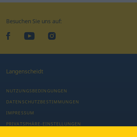
Besuchen Sie uns auf:
facebook
YouTube
Instagram
Langenscheidt
NUTZUNGSBEDINGUNGEN
DATENSCHUTZBESTIMMUNGEN
IMPRESSUM
PRIVATSPHÄRE-EINSTELLUNGEN
LATEINWÖRTERBUCH MIT CODE