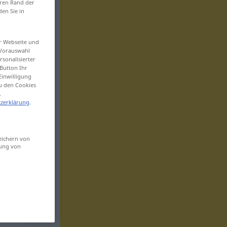
eren Rand der
den Sie in
er Webseite und
 Vorauswahl
sonalisierter
Button Ihr
Einwilligung
zu den Cookies
.
zerklärung
.
eichern von
sung von