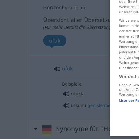
oder Ihre E
Horizont
Webseite kli
m
<
-s
;
-e
>
unserer Dat
Übersicht aller Übersetzungen
Wir verwend
kommunizier
(Für mehr Details die Übersetzung anklicken/an
der statist
immer auf I
ufuk
Werbung die
Einverständ
jederzeit f
und den Anp
Weitergehen
ufuk
Hier finden
Wir und 
Beispiele
Genaue Geol
und/oder Zu
ufukta
Werbung und
Liste der P
ufkunu
genişletmek
Synonyme für "Horizont"