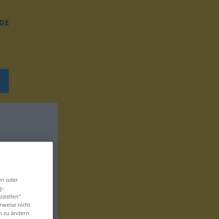
DE
en oder
g-
ustellen“
rweise nicht
en zu ändern