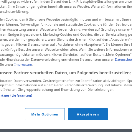
inwilligung zu widerrufen, indem Sie auf den Link Privatsphäre-Einstellungen am unt
cken. Ihre Einstellungen gelten innerhalb unseres Website. Weitere Informationen fin
enschutzerklärung.
en Cookies, damit Sie unsere Webseite bestmöglich nutzen und wir besser mit Ihnen
en können. Notwendige, funktionale und statistische Cookies, die für den Betrieb d
tippen)
ischen Auswertung unserer Webseite erforderlich sind, werden auf Grundlage unserer
hrem Endgerät gespeichert. Marketing-Cookies und Cookies, die der Bereitstellung per
nen, werden nur gespeichert, wenn Sie uns durch einen Klick auf den „Akzeptieren“-
nis geben. Klicken Sie ansonsten auf „Fortfahren ohne Akzeptieren“. Sie können Ihre 
ür zukünftige Besuche unserer Webseite widerrufen. Wenn Sie weitere Informationen 
assungsmöglichkeiten möchten, klicken Sie einfach auf den Button „Mehr Optionen“
de Hinweise zu der Datenverarbeitung entnehmen Sie ansonsten unserer
Datenschut
Horizont
 Sie unser
Impressum
.
unsere Partner verarbeiten Daten, um Folgendes bereitzustellen:
ocation-Daten verwenden. Geräteeigenschaften zur Identifikation aktiv abfragen. Sp
griff auf Informationen auf einem Gerät. Personalisierte Werbung und Inhalte, Mes
am Horizont
 Inhalten, Zielgruppenforschung und Entwicklung von Dienstleistungen.
artner (Lieferanten)
seinen Horizont
erweitern
Mehr Optionen
Akzeptieren