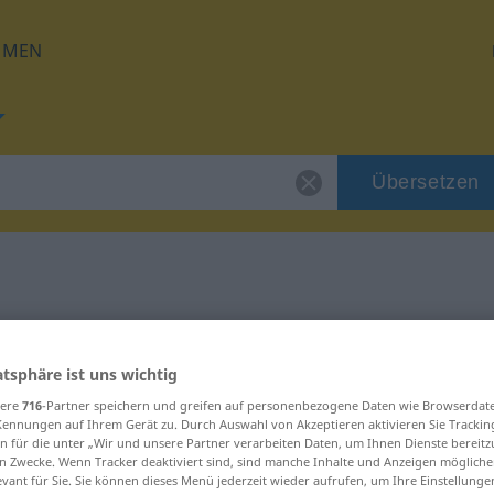
HMEN
Übersetzen
 für "Horizont"
atsphäre ist uns wichtig
ng
sere
716
-Partner speichern und greifen auf personenbezogene Daten wie Browserdat
Kennungen auf Ihrem Gerät zu. Durch Auswahl von Akzeptieren aktivieren Sie Trackin
n für die unter „Wir und unsere Partner verarbeiten Daten, um Ihnen Dienste bereitz
n Zwecke. Wenn Tracker deaktiviert sind, sind manche Inhalte und Anzeigen mögliche
evant für Sie. Sie können dieses Menü jederzeit wieder aufrufen, um Ihre Einstellung