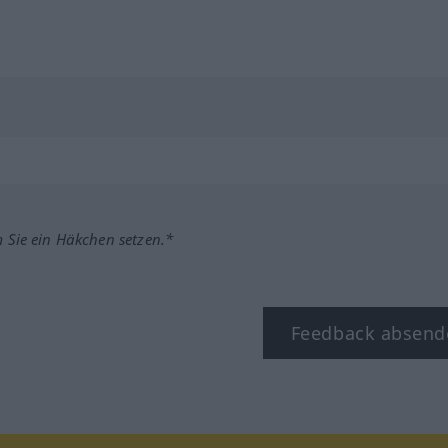
m Sie ein Häkchen setzen.*
Feedback absend