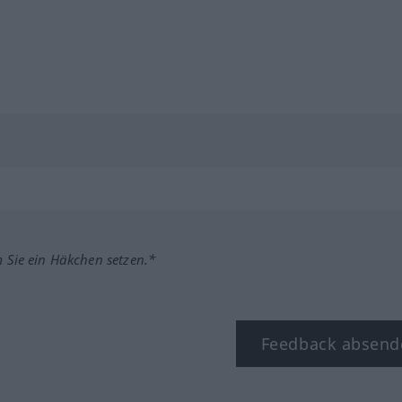
m Sie ein Häkchen setzen.*
Feedback absend