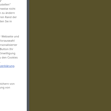
g-
ustellen“
rweise nicht
en zu ändern
eren Rand der
den Sie in
er Webseite und
 Vorauswahl
sonalisierter
Button Ihr
Einwilligung
zu den Cookies
.
zerklärung
.
eichern von
sung von