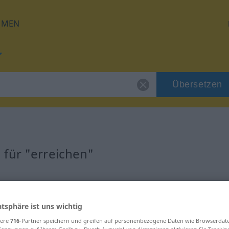
HMEN
Übersetzen
 für "erreichen"
ung
atsphäre ist uns wichtig
b
sere
716
-Partner speichern und greifen auf personenbezogene Daten wie Browserdat