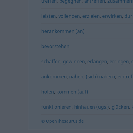
treffen
,
begegnen
,
antreffen
,
zusammenf
leisten
,
vollenden
,
erzielen
,
erwirken
,
dur
herankommen (an)
bevorstehen
schaffen
,
gewinnen
,
erlangen
,
erringen
,
ankommen
,
nahen
,
(sich) nähern
,
eintre
holen
,
kommen (auf)
funktionieren
,
hinhauen (ugs.)
,
glücken
,
© OpenThesaurus.de