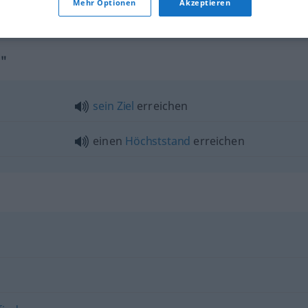
Mehr Optionen
Akzeptieren
telefonisch
zu erreichen
sein
n"
sein
Ziel
erreichen
einen
Höchststand
erreichen