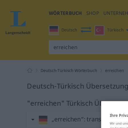
WÖRTERBUCH
SHOP
UNTERNE
Deutsch
Türkisch
Deutsch-Türkisch Wörterbuch
erreichen
Deutsch-Türkisch Übersetzung
"erreichen" Türkisch Übersetz
Ihre Priv
„erreichen“
: transitives Ver
Wir und un