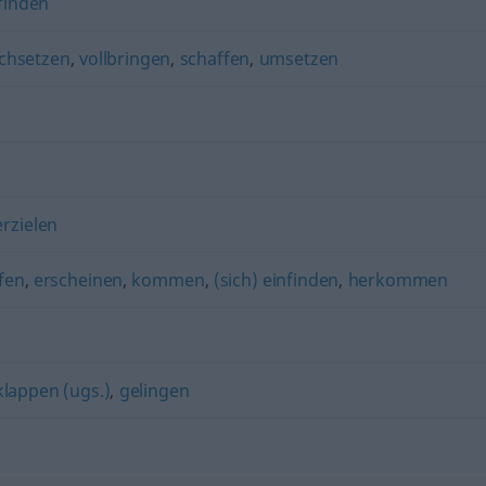
inden
chsetzen
,
vollbringen
,
schaffen
,
umsetzen
erzielen
ffen
,
erscheinen
,
kommen
,
(sich) einfinden
,
herkommen
klappen (ugs.)
,
gelingen