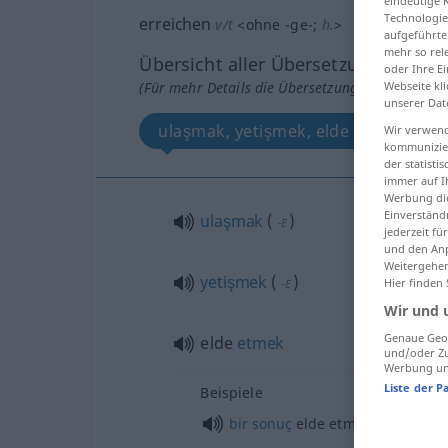
eindeutige 
Technologie
erreichen
v/t
<
ohne
-ge-
;
h.
>
aufgeführte
mehr so rel
Übersicht aller Übersetzungen
oder Ihre E
(Für mehr Details die Übersetzung anklicken/an
Webseite kli
unserer Dat
ulaşmak, yetişmek, elde etmek
Wir verwend
kommunizier
der statist
immer auf I
Werbung die
Einverständ
ulaşmak
(
)
-E
jederzeit f
und den Anp
Weitergehen
yetişmek
(
)
Hier finden
-E
Wir und 
Genaue Geol
elde
etmek
und/oder Zu
Werbung und
Liste der P
Beispiele
bir
sonuç
elde etmek