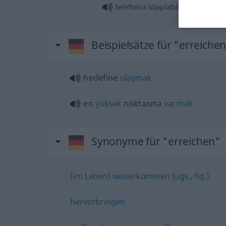
telefonla ulaşılabilir
olmak
Beispielsätze für "erreiche
hedefine
ulaşmak
en
yüksek
noktasına
varmak
Synonyme für "erreichen"
(im Leben) weiterkommen (ugs., fig.)
hervorbringen