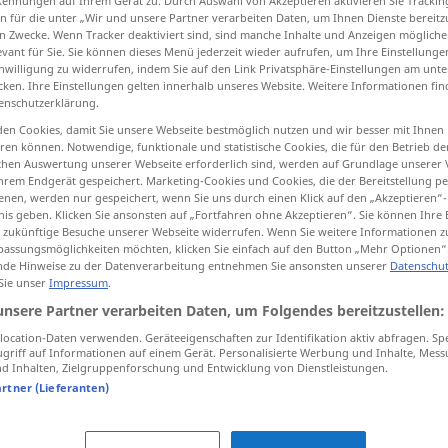
Kennungen auf Ihrem Gerät zu. Durch Auswahl von Akzeptieren aktivieren Sie Trackin
n für die unter „Wir und unsere Partner verarbeiten Daten, um Ihnen Dienste bereitz
n Zwecke. Wenn Tracker deaktiviert sind, sind manche Inhalte und Anzeigen mögliche
evant für Sie. Sie können dieses Menü jederzeit wieder aufrufen, um Ihre Einstellung
inwilligung zu widerrufen, indem Sie auf den Link Privatsphäre-Einstellungen am unt
tippen)
cken. Ihre Einstellungen gelten innerhalb unseres Website. Weitere Informationen fin
enschutzerklärung.
en Cookies, damit Sie unsere Webseite bestmöglich nutzen und wir besser mit Ihnen
en können. Notwendige, funktionale und statistische Cookies, die für den Betrieb d
ischen Auswertung unserer Webseite erforderlich sind, werden auf Grundlage unserer
hrem Endgerät gespeichert. Marketing-Cookies und Cookies, die der Bereitstellung per
nen, werden nur gespeichert, wenn Sie uns durch einen Klick auf den „Akzeptieren“-
nis geben. Klicken Sie ansonsten auf „Fortfahren ohne Akzeptieren“. Sie können Ihre 
erreichen
ür zukünftige Besuche unserer Webseite widerrufen. Wenn Sie weitere Informationen 
assungsmöglichkeiten möchten, klicken Sie einfach auf den Button „Mehr Optionen“
de Hinweise zu der Datenverarbeitung entnehmen Sie ansonsten unserer
Datenschut
erreichen
Zug
 Sie unser
Impressum
.
unsere Partner verarbeiten Daten, um Folgendes bereitzustellen:
ocation-Daten verwenden. Geräteeigenschaften zur Identifikation aktiv abfragen. Sp
erreichen
griff auf Informationen auf einem Gerät. Personalisierte Werbung und Inhalte, Mes
 Inhalten, Zielgruppenforschung und Entwicklung von Dienstleistungen.
artner (Lieferanten)
etwas
erreichen