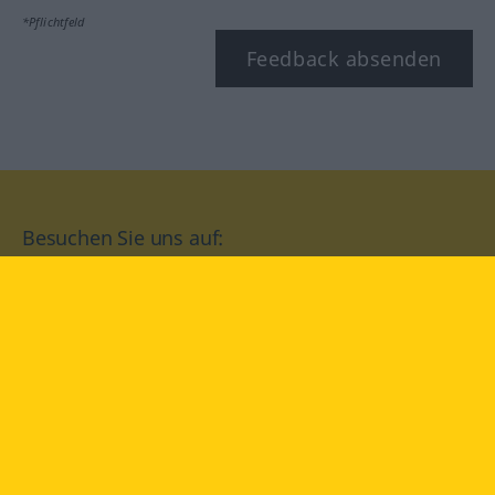
*Pflichtfeld
Feedback absenden
Besuchen Sie uns auf:
facebook
YouTube
Instagram
Langenscheidt
NUTZUNGSBEDINGUNGEN