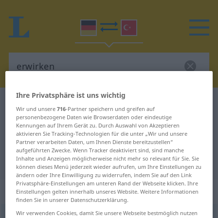
Ihre Privatsphäre ist uns wichtig
Deutsch-Türkisch Wörterbuch
erwirken
Wir und unsere
716
-Partner speichern und greifen auf
Deutsch-Türkisch Übersetzung für
personenbezogene Daten wie Browserdaten oder eindeutige
Kennungen auf Ihrem Gerät zu. Durch Auswahl von Akzeptieren
"erwirken"
aktivieren Sie Tracking-Technologien für die unter „Wir und unsere
Partner verarbeiten Daten, um Ihnen Dienste bereitzustellen“
aufgeführten Zwecke. Wenn Tracker deaktiviert sind, sind manche
Inhalte und Anzeigen möglicherweise nicht mehr so relevant für Sie. Sie
"erwirken" Türkisch Übersetzung
können dieses Menü jederzeit wieder aufrufen, um Ihre Einstellungen zu
ändern oder Ihre Einwilligung zu widerrufen, indem Sie auf den Link
Privatsphäre-Einstellungen am unteren Rand der Webseite klicken. Ihre
„erwirken“
: transitives Verb
Einstellungen gelten innerhalb unseres Website. Weitere Informationen
finden Sie in unserer Datenschutzerklärung.
Wir verwenden Cookies, damit Sie unsere Webseite bestmöglich nutzen
erwirken
v/t
<
ohne
-ge-
;
h.
>