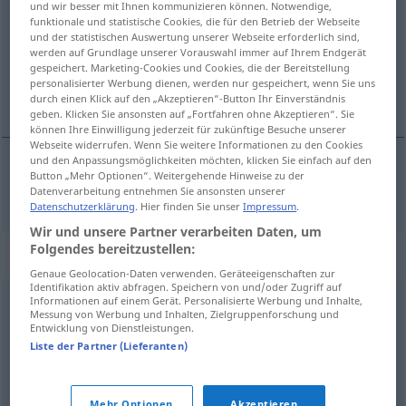
und wir besser mit Ihnen kommunizieren können. Notwendige,
funktionale und statistische Cookies, die für den Betrieb der Webseite
Übersicht aller Übersetzungen
und der statistischen Auswertung unserer Webseite erforderlich sind,
werden auf Grundlage unserer Vorauswahl immer auf Ihrem Endgerät
(Für mehr Details die Übersetzung anklicken/antippen)
gespeichert. Marketing-Cookies und Cookies, die der Bereitstellung
personalisierter Werbung dienen, werden nur gespeichert, wenn Sie uns
sağlamak
durch einen Klick auf den „Akzeptieren“-Button Ihr Einverständnis
geben. Klicken Sie ansonsten auf „Fortfahren ohne Akzeptieren“. Sie
können Ihre Einwilligung jederzeit für zukünftige Besuche unserer
Webseite widerrufen. Wenn Sie weitere Informationen zu den Cookies
und den Anpassungsmöglichkeiten möchten, klicken Sie einfach auf den
Button „Mehr Optionen“. Weitergehende Hinweise zu der
sağlamak
erwirken
Datenverarbeitung entnehmen Sie ansonsten unserer
Datenschutzerklärung
. Hier finden Sie unser
Impressum
.
Wir und unsere Partner verarbeiten Daten, um
Folgendes bereitzustellen:
Synonyme für "erwirken"
Genaue Geolocation-Daten verwenden. Geräteeigenschaften zur
Identifikation aktiv abfragen. Speichern von und/oder Zugriff auf
Informationen auf einem Gerät. Personalisierte Werbung und Inhalte,
durchdrücken
,
durchbringen
,
erringen
,
erzwingen
Messung von Werbung und Inhalten, Zielgruppenforschung und
Entwicklung von Dienstleistungen.
Liste der Partner (Lieferanten)
leisten
,
vollenden
,
erzielen
,
durchsetzen
,
vollbringen
,
schaffen
,
erreichen
,
umsetzen
Mehr Optionen
Akzeptieren