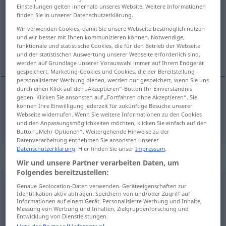
Einstellungen gelten innerhalb unseres Website. Weitere Informationen
finden Sie in unserer Datenschutzerklärung.
Übersicht aller Übersetzungen
Wir verwenden Cookies, damit Sie unsere Webseite bestmöglich nutzen
(Für mehr Details die Übersetzung anklicken/antippen)
und wir besser mit Ihnen kommunizieren können. Notwendige,
funktionale und statistische Cookies, die für den Betrieb der Webseite
ciddi, cidden
und der statistischen Auswertung unserer Webseite erforderlich sind,
werden auf Grundlage unserer Vorauswahl immer auf Ihrem Endgerät
gespeichert. Marketing-Cookies und Cookies, die der Bereitstellung
personalisierter Werbung dienen, werden nur gespeichert, wenn Sie uns
durch einen Klick auf den „Akzeptieren“-Button Ihr Einverständnis
geben. Klicken Sie ansonsten auf „Fortfahren ohne Akzeptieren“. Sie
ciddi
(olarak),
cidden
ernst
können Ihre Einwilligung jederzeit für zukünftige Besuche unserer
Webseite widerrufen. Wenn Sie weitere Informationen zu den Cookies
und den Anpassungsmöglichkeiten möchten, klicken Sie einfach auf den
Button „Mehr Optionen“. Weitergehende Hinweise zu der
Datenverarbeitung entnehmen Sie ansonsten unserer
Datenschutzerklärung
. Hier finden Sie unser
Impressum
.
„ernst“
: Adjektiv, adjektivisch
Wir und unsere Partner verarbeiten Daten, um
Folgendes bereitzustellen:
ernst
adj
Genaue Geolocation-Daten verwenden. Geräteeigenschaften zur
Identifikation aktiv abfragen. Speichern von und/oder Zugriff auf
Informationen auf einem Gerät. Personalisierte Werbung und Inhalte,
Übersicht aller Übersetzungen
Messung von Werbung und Inhalten, Zielgruppenforschung und
(Für mehr Details die Übersetzung anklicken/antippen)
Entwicklung von Dienstleistungen.