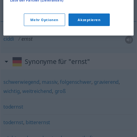
Liste der Partner (Lieferanten)
ciddi
Mehr Optionen
Akzeptieren
ciddi
ernst
Synonyme für "ernst"
schwerwiegend
,
massiv
,
folgenschwer
,
gravierend
,
wichtig
,
weitreichend
,
groß
todernst
todernst
,
bitterernst