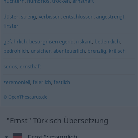
nüchtern
,
humorlos
,
trocken
,
ernsthaft
düster
,
streng
,
verbissen
,
entschlossen
,
angestrengt
,
finster
gefährlich
,
besorgniserregend
,
riskant
,
bedenklich
,
bedrohlich
,
unsicher
,
abenteuerlich
,
brenzlig
,
kritisch
seriös
,
ernsthaft
zeremoniell
,
feierlich
,
festlich
© OpenThesaurus.de
"Ernst" Türkisch Übersetzung
„Ernst“
: männlich