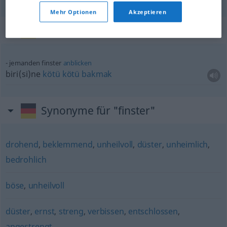
Mehr Optionen
Akzeptieren
Beispielsätze für "finster"
jemanden finster
anblicken
biri(si)ne
kötü
kötü
bakmak
Synonyme für "finster"
drohend
,
beklemmend
,
unheilvoll
,
düster
,
unheimlich
,
bedrohlich
böse
,
unheilvoll
düster
,
ernst
,
streng
,
verbissen
,
entschlossen
,
angestrengt