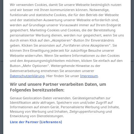
Wir verwenden Cookies, damit Sie unsere Webseite bestmöglich nutzen
und wir besser mit Ihnen kommunizieren können. Notwendige,
Übersicht aller Übersetzungen
funktionale und statistische Cookies, die für den Betrieb der Webseite
(Für mehr Details die Übersetzung anklicken/antippen)
und der statistischen Auswertung unserer Webseite erforderlich sind,
werden auf Grundlage unserer Vorauswahl immer auf Ihrem Endgerät
gespeichert. Marketing-Cookies und Cookies, die der Bereitstellung
karanlık
korkutucu, haşin
personalisierter Werbung dienen, werden nur gespeichert, wenn Sie uns
durch einen Klick auf den „Akzeptieren“-Button Ihr Einverständnis
geben. Klicken Sie ansonsten auf „Fortfahren ohne Akzeptieren“. Sie
şüpheli, esrarlı
können Ihre Einwilligung jederzeit für zukünftige Besuche unserer
Webseite widerrufen. Wenn Sie weitere Informationen zu den Cookies
und den Anpassungsmöglichkeiten möchten, klicken Sie einfach auf den
Button „Mehr Optionen“. Weitergehende Hinweise zu der
Datenverarbeitung entnehmen Sie ansonsten unserer
Datenschutzerklärung
. Hier finden Sie unser
Impressum
.
karanlık
finster
Wir und unsere Partner verarbeiten Daten, um
Folgendes bereitzustellen:
Genaue Geolocation-Daten verwenden. Geräteeigenschaften zur
Identifikation aktiv abfragen. Speichern von und/oder Zugriff auf
Informationen auf einem Gerät. Personalisierte Werbung und Inhalte,
korkutucu,
haşin
finster
(≈ Miene)
Messung von Werbung und Inhalten, Zielgruppenforschung und
Entwicklung von Dienstleistungen.
Liste der Partner (Lieferanten)
şüpheli
,
esrarlı
finster
(≈ fragwürdig)