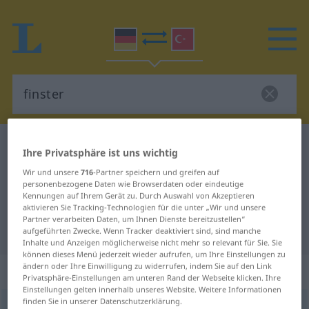
Deutsch-Türkisch Wörterbuch
finster
Ihre Privatsphäre ist uns wichtig
Deutsch-Türkisch Übersetzung für
Wir und unsere
716
-Partner speichern und greifen auf
personenbezogene Daten wie Browserdaten oder eindeutige
"finster"
Kennungen auf Ihrem Gerät zu. Durch Auswahl von Akzeptieren
aktivieren Sie Tracking-Technologien für die unter „Wir und unsere
Partner verarbeiten Daten, um Ihnen Dienste bereitzustellen“
"finster" Türkisch Übersetzung
aufgeführten Zwecke. Wenn Tracker deaktiviert sind, sind manche
Inhalte und Anzeigen möglicherweise nicht mehr so relevant für Sie. Sie
können dieses Menü jederzeit wieder aufrufen, um Ihre Einstellungen zu
ändern oder Ihre Einwilligung zu widerrufen, indem Sie auf den Link
„finster“
: Adjektiv, adjektivisch
Privatsphäre-Einstellungen am unteren Rand der Webseite klicken. Ihre
Einstellungen gelten innerhalb unseres Website. Weitere Informationen
finden Sie in unserer Datenschutzerklärung.
finster
adj