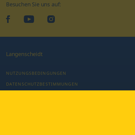
Besuchen Sie uns auf:
facebook
YouTube
Instagram
Langenscheidt
NUTZUNGSBEDINGUNGEN
DATENSCHUTZBESTIMMUNGEN
IMPRESSUM
PRIVATSPHÄRE-EINSTELLUNGEN
LATEINWÖRTERBUCH MIT CODE
Copyright © 2026 PONS Langenscheidt GmbH, Alle Rechte