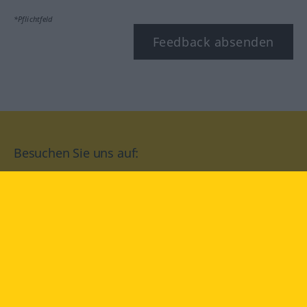
*Pflichtfeld
Feedback absenden
Besuchen Sie uns auf:
facebook
YouTube
Instagram
Langenscheidt