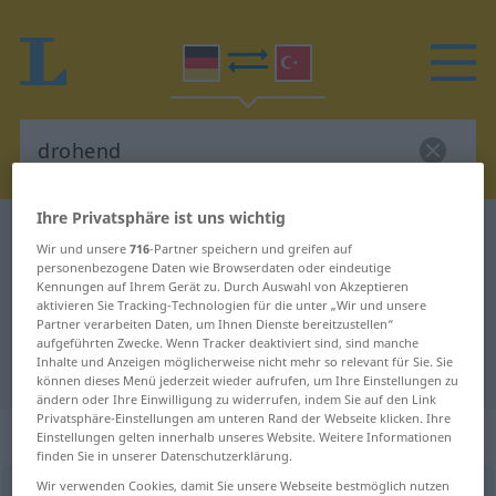
Ihre Privatsphäre ist uns wichtig
Deutsch-Türkisch Wörterbuch
drohend
Wir und unsere
716
-Partner speichern und greifen auf
Deutsch-Türkisch Übersetzung für
personenbezogene Daten wie Browserdaten oder eindeutige
Kennungen auf Ihrem Gerät zu. Durch Auswahl von Akzeptieren
"drohend"
aktivieren Sie Tracking-Technologien für die unter „Wir und unsere
Partner verarbeiten Daten, um Ihnen Dienste bereitzustellen“
aufgeführten Zwecke. Wenn Tracker deaktiviert sind, sind manche
Inhalte und Anzeigen möglicherweise nicht mehr so relevant für Sie. Sie
"drohend" Türkisch Übersetzung
können dieses Menü jederzeit wieder aufrufen, um Ihre Einstellungen zu
ändern oder Ihre Einwilligung zu widerrufen, indem Sie auf den Link
Privatsphäre-Einstellungen am unteren Rand der Webseite klicken. Ihre
„drohend“
: Adjektiv, adjektivisch
Einstellungen gelten innerhalb unseres Website. Weitere Informationen
finden Sie in unserer Datenschutzerklärung.
Wir verwenden Cookies, damit Sie unsere Webseite bestmöglich nutzen
drohend
adj