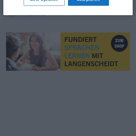
bedrohlich
© OpenThesaurus.de