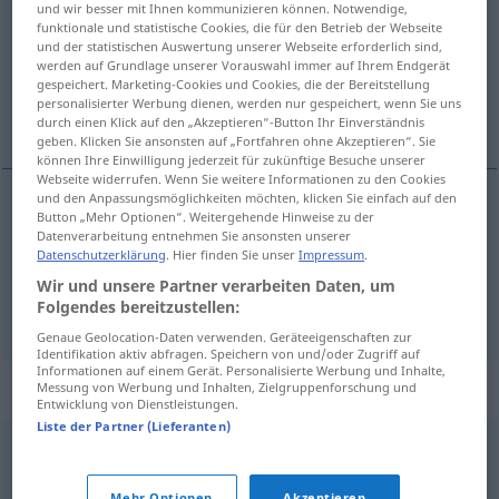
und wir besser mit Ihnen kommunizieren können. Notwendige,
funktionale und statistische Cookies, die für den Betrieb der Webseite
Übersicht aller Übersetzungen
und der statistischen Auswertung unserer Webseite erforderlich sind,
werden auf Grundlage unserer Vorauswahl immer auf Ihrem Endgerät
(Für mehr Details die Übersetzung anklicken/antippen)
gespeichert. Marketing-Cookies und Cookies, die der Bereitstellung
personalisierter Werbung dienen, werden nur gespeichert, wenn Sie uns
kapıdaki tehlike
durch einen Klick auf den „Akzeptieren“-Button Ihr Einverständnis
geben. Klicken Sie ansonsten auf „Fortfahren ohne Akzeptieren“. Sie
können Ihre Einwilligung jederzeit für zukünftige Besuche unserer
Webseite widerrufen. Wenn Sie weitere Informationen zu den Cookies
und den Anpassungsmöglichkeiten möchten, klicken Sie einfach auf den
Beispiele
Button „Mehr Optionen“. Weitergehende Hinweise zu der
Datenverarbeitung entnehmen Sie ansonsten unserer
drohende
Gefahr
Datenschutzerklärung
. Hier finden Sie unser
Impressum
.
Wir und unsere Partner verarbeiten Daten, um
kapıdaki
tehlike
Folgendes bereitzustellen:
Genaue Geolocation-Daten verwenden. Geräteeigenschaften zur
Identifikation aktiv abfragen. Speichern von und/oder Zugriff auf
Informationen auf einem Gerät. Personalisierte Werbung und Inhalte,
Synonyme für "drohend"
Messung von Werbung und Inhalten, Zielgruppenforschung und
Entwicklung von Dienstleistungen.
Liste der Partner (Lieferanten)
beklemmend
,
unheilvoll
,
finster
,
düster
,
unheimlich
,
Mehr Optionen
Akzeptieren