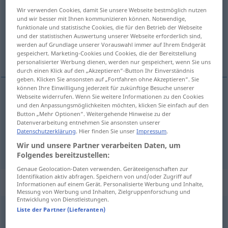
Wir verwenden Cookies, damit Sie unsere Webseite bestmöglich nutzen
Übersicht aller Übersetzungen
und wir besser mit Ihnen kommunizieren können. Notwendige,
funktionale und statistische Cookies, die für den Betrieb der Webseite
(Für mehr Details die Übersetzung anklicken/antippen)
und der statistischen Auswertung unserer Webseite erforderlich sind,
werden auf Grundlage unserer Vorauswahl immer auf Ihrem Endgerät
siyah, kara
gespeichert. Marketing-Cookies und Cookies, die der Bereitstellung
personalisierter Werbung dienen, werden nur gespeichert, wenn Sie uns
durch einen Klick auf den „Akzeptieren“-Button Ihr Einverständnis
geben. Klicken Sie ansonsten auf „Fortfahren ohne Akzeptieren“. Sie
können Ihre Einwilligung jederzeit für zukünftige Besuche unserer
Webseite widerrufen. Wenn Sie weitere Informationen zu den Cookies
siyah
schwarz
und den Anpassungsmöglichkeiten möchten, klicken Sie einfach auf den
Button „Mehr Optionen“. Weitergehende Hinweise zu der
Datenverarbeitung entnehmen Sie ansonsten unserer
kara
schwarz
FIG
Datenschutzerklärung
. Hier finden Sie unser
Impressum
.
Wir und unsere Partner verarbeiten Daten, um
Folgendes bereitzustellen:
Genaue Geolocation-Daten verwenden. Geräteeigenschaften zur
Identifikation aktiv abfragen. Speichern von und/oder Zugriff auf
„schwarz“
: Adverb
Informationen auf einem Gerät. Personalisierte Werbung und Inhalte,
Messung von Werbung und Inhalten, Zielgruppenforschung und
Entwicklung von Dienstleistungen.
schwarz
adv
Liste der Partner (Lieferanten)