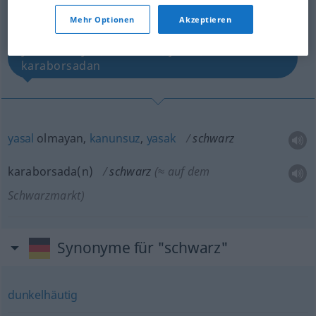
Übersicht aller Übersetzungen
(Für mehr Details die Übersetzung anklicken/antippen)
Mehr Optionen
Akzeptieren
yasal olmayan, kanunsuz, yasak,
karaborsadan
yasal
olmayan,
kanunsuz
,
yasak
schwarz
karaborsada(n)
schwarz
(≈ auf dem
Schwarzmarkt)
Synonyme für "schwarz"
dunkelhäutig