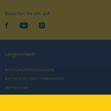
Besuchen Sie uns auf:
facebook
YouTube
Instagram
Langenscheidt
NUTZUNGSBEDINGUNGEN
DATENSCHUTZBESTIMMUNGEN
IMPRESSUM
PRIVATSPHÄRE-EINSTELLUNGEN
LATEINWÖRTERBUCH MIT CODE