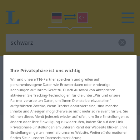
Deutsch-Türkisch Wörterbuch
schwarz
Ihre Privatsphäre ist uns wichtig
Deutsch-Türkisch Übersetzung für
Wir und unsere
716
-Partner speichern und greifen auf
"schwarz"
personenbezogene Daten wie Browserdaten oder eindeutige
Kennungen auf Ihrem Gerät zu. Durch Auswahl von Akzeptieren
aktivieren Sie Tracking-Technologien für die unter „Wir und unsere
Partner verarbeiten Daten, um Ihnen Dienste bereitzustellen“
"schwarz" Türkisch Übersetzung
aufgeführten Zwecke. Wenn Tracker deaktiviert sind, sind manche
Inhalte und Anzeigen möglicherweise nicht mehr so relevant für Sie. Sie
können dieses Menü jederzeit wieder aufrufen, um Ihre Einstellungen zu
„schwarz“
: Adjektiv, adjektivisch
ändern oder Ihre Einwilligung zu widerrufen, indem Sie auf den Link
Privatsphäre-Einstellungen am unteren Rand der Webseite klicken. Ihre
Einstellungen gelten innerhalb unseres Website. Weitere Informationen
finden Sie in unserer Datenschutzerklärung.
schwarz
adj