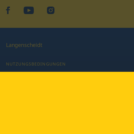
facebook
YouTube
Instagram
Langenscheidt
NUTZUNGSBEDINGUNGEN
DATENSCHUTZBESTIMMUNGEN
IMPRESSUM
PRIVATSPHÄRE-EINSTELLUNGEN
LATEINWÖRTERBUCH MIT CODE
Copyright © 2026 PONS Langenscheidt GmbH, Alle Rechte
vorbehalten.