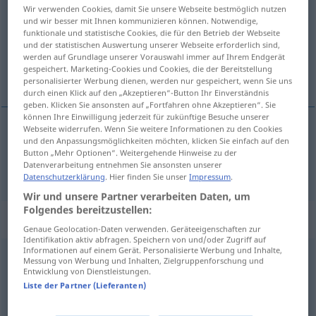
Wir verwenden Cookies, damit Sie unsere Webseite bestmöglich nutzen
und wir besser mit Ihnen kommunizieren können. Notwendige,
Übersicht aller Übersetzungen
funktionale und statistische Cookies, die für den Betrieb der Webseite
(Für mehr Details die Übersetzung anklicken/antippen)
und der statistischen Auswertung unserer Webseite erforderlich sind,
werden auf Grundlage unserer Vorauswahl immer auf Ihrem Endgerät
gespeichert. Marketing-Cookies und Cookies, die der Bereitstellung
önemli
personalisierter Werbung dienen, werden nur gespeichert, wenn Sie uns
durch einen Klick auf den „Akzeptieren“-Button Ihr Einverständnis
geben. Klicken Sie ansonsten auf „Fortfahren ohne Akzeptieren“. Sie
können Ihre Einwilligung jederzeit für zukünftige Besuche unserer
Webseite widerrufen. Wenn Sie weitere Informationen zu den Cookies
und den Anpassungsmöglichkeiten möchten, klicken Sie einfach auf den
önemli
wichtig
Button „Mehr Optionen“. Weitergehende Hinweise zu der
Datenverarbeitung entnehmen Sie ansonsten unserer
Datenschutzerklärung
. Hier finden Sie unser
Impressum
.
Wir und unsere Partner verarbeiten Daten, um
Folgendes bereitzustellen:
Synonyme für "wichtig"
Genaue Geolocation-Daten verwenden. Geräteeigenschaften zur
Identifikation aktiv abfragen. Speichern von und/oder Zugriff auf
Informationen auf einem Gerät. Personalisierte Werbung und Inhalte,
Messung von Werbung und Inhalten, Zielgruppenforschung und
ernst
,
schwerwiegend
,
massiv
,
folgenschwer
,
Entwicklung von Dienstleistungen.
Liste der Partner (Lieferanten)
gravierend
,
weitreichend
,
groß