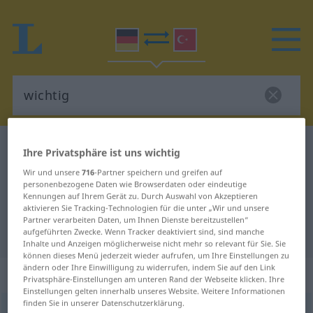
Deutsch-Türkisch Wörterbuch
wichtig
Ihre Privatsphäre ist uns wichtig
Deutsch-Türkisch Übersetzung für
Wir und unsere
716
-Partner speichern und greifen auf
personenbezogene Daten wie Browserdaten oder eindeutige
"wichtig"
Kennungen auf Ihrem Gerät zu. Durch Auswahl von Akzeptieren
aktivieren Sie Tracking-Technologien für die unter „Wir und unsere
Partner verarbeiten Daten, um Ihnen Dienste bereitzustellen“
"wichtig" Türkisch Übersetzung
aufgeführten Zwecke. Wenn Tracker deaktiviert sind, sind manche
Inhalte und Anzeigen möglicherweise nicht mehr so relevant für Sie. Sie
können dieses Menü jederzeit wieder aufrufen, um Ihre Einstellungen zu
ändern oder Ihre Einwilligung zu widerrufen, indem Sie auf den Link
„wichtig“
: Adjektiv, adjektivisch
Privatsphäre-Einstellungen am unteren Rand der Webseite klicken. Ihre
Einstellungen gelten innerhalb unseres Website. Weitere Informationen
finden Sie in unserer Datenschutzerklärung.
wichtig
adj