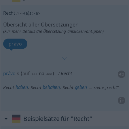
Recht
n
<
-(e)s
;
-e
>
Übersicht aller Übersetzungen
(Für mehr Details die Übersetzung anklicken/antippen)
právo
právo
n
(
auf
na
)
Recht
AKK
AKK
haben
behalten
geben
Recht
, Recht
, Recht
→ siehe „
recht
“
Beispielsätze für "Recht"