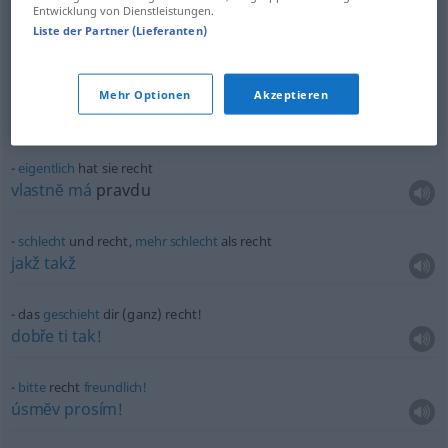
Entwicklung von Dienstleistungen.
er ist nicht recht bei
Verstand
Liste der Partner (Lieferanten)
nemá všech
pĕt
pohromadĕ
erst
recht (nicht)
Mehr Optionen
Akzeptieren
tím
spíše (ne),
zrovna
(ne)
eigentlich
hat sie recht
vlastnĕ
má
pravdu
schlecht
und recht,
mehr
schlecht
als recht
jakž
takž
das
geschieht
dir (ganz) recht!
dobře
ti
tak!
bitte
recht
freundlich!
úsmĕv
prosím!