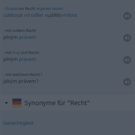
Gnade
vor Recht
ergehen
lassen
udĕlovat
od
udílet
<udĕlit>
milost
mit vollem Recht
plným
právem
mit
Fug
und Recht
plným
právem
mit welchem Recht?
jakým právem?
Synonyme für "Recht"
Gerechtigkeit