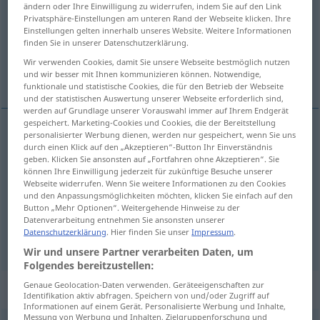
ändern oder Ihre Einwilligung zu widerrufen, indem Sie auf den Link
Privatsphäre-Einstellungen am unteren Rand der Webseite klicken. Ihre
Übersicht aller Übersetzungen
Einstellungen gelten innerhalb unseres Website. Weitere Informationen
finden Sie in unserer Datenschutzerklärung.
(Für mehr Details die Übersetzung anklicken/antippen)
Wir verwenden Cookies, damit Sie unsere Webseite bestmöglich nutzen
správný, vhodný, hodnĕ
und wir besser mit Ihnen kommunizieren können. Notwendige,
funktionale und statistische Cookies, die für den Betrieb der Webseite
und der statistischen Auswertung unserer Webseite erforderlich sind,
werden auf Grundlage unserer Vorauswahl immer auf Ihrem Endgerät
gespeichert. Marketing-Cookies und Cookies, die der Bereitstellung
personalisierter Werbung dienen, werden nur gespeichert, wenn Sie uns
správný
recht
richtig
durch einen Klick auf den „Akzeptieren“-Button Ihr Einverständnis
geben. Klicken Sie ansonsten auf „Fortfahren ohne Akzeptieren“. Sie
können Ihre Einwilligung jederzeit für zukünftige Besuche unserer
vhodný
recht
passend
Webseite widerrufen. Wenn Sie weitere Informationen zu den Cookies
und den Anpassungsmöglichkeiten möchten, klicken Sie einfach auf den
Button „Mehr Optionen“. Weitergehende Hinweise zu der
hodnĕ
recht
ziemlich
Datenverarbeitung entnehmen Sie ansonsten unserer
Datenschutzerklärung
. Hier finden Sie unser
Impressum
.
Wir und unsere Partner verarbeiten Daten, um
Folgendes bereitzustellen:
Genaue Geolocation-Daten verwenden. Geräteeigenschaften zur
Beispielsätze für "recht"
Identifikation aktiv abfragen. Speichern von und/oder Zugriff auf
Informationen auf einem Gerät. Personalisierte Werbung und Inhalte,
Messung von Werbung und Inhalten, Zielgruppenforschung und