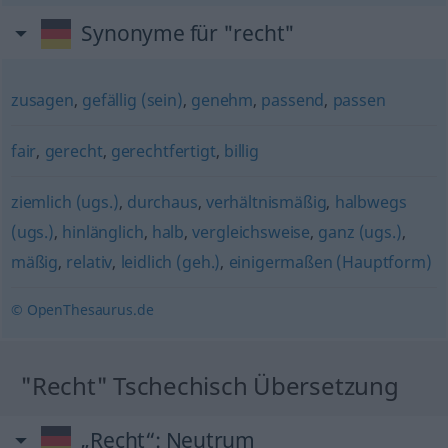
Synonyme für "recht"
zusagen
,
gefällig (sein)
,
genehm
,
passend
,
passen
fair
,
gerecht
,
gerechtfertigt
,
billig
ziemlich (ugs.)
,
durchaus
,
verhältnismäßig
,
halbwegs
(ugs.)
,
hinlänglich
,
halb
,
vergleichsweise
,
ganz (ugs.)
,
mäßig
,
relativ
,
leidlich (geh.)
,
einigermaßen (Hauptform)
© OpenThesaurus.de
"Recht" Tschechisch Übersetzung
„Recht“
: Neutrum