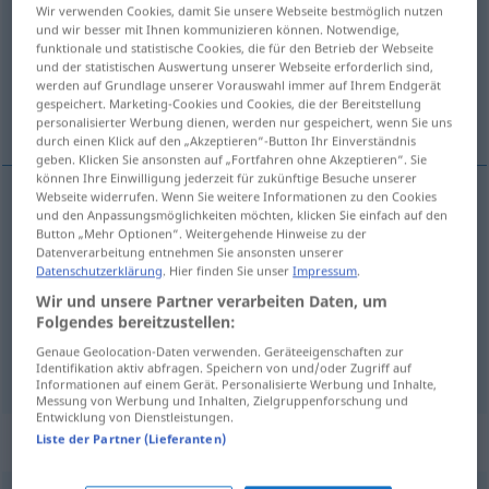
Wir verwenden Cookies, damit Sie unsere Webseite bestmöglich nutzen
und wir besser mit Ihnen kommunizieren können. Notwendige,
Übersicht aller Übersetzungen
funktionale und statistische Cookies, die für den Betrieb der Webseite
(Für mehr Details die Übersetzung anklicken/antippen)
und der statistischen Auswertung unserer Webseite erforderlich sind,
werden auf Grundlage unserer Vorauswahl immer auf Ihrem Endgerät
gespeichert. Marketing-Cookies und Cookies, die der Bereitstellung
drsný, chraplavý, chraptivý, nevlídný, drsný
personalisierter Werbung dienen, werden nur gespeichert, wenn Sie uns
durch einen Klick auf den „Akzeptieren“-Button Ihr Einverständnis
geben. Klicken Sie ansonsten auf „Fortfahren ohne Akzeptieren“. Sie
können Ihre Einwilligung jederzeit für zukünftige Besuche unserer
Webseite widerrufen. Wenn Sie weitere Informationen zu den Cookies
und den Anpassungsmöglichkeiten möchten, klicken Sie einfach auf den
drsný
rau
Person, Oberfläche
Button „Mehr Optionen“. Weitergehende Hinweise zu der
Datenverarbeitung entnehmen Sie ansonsten unserer
Datenschutzerklärung
. Hier finden Sie unser
Impressum
.
chraplavý
,
chraptivý
rau
Stimme
Wir und unsere Partner verarbeiten Daten, um
Folgendes bereitzustellen:
nevlídný,
drsný
rau
Klima
Genaue Geolocation-Daten verwenden. Geräteeigenschaften zur
Identifikation aktiv abfragen. Speichern von und/oder Zugriff auf
Informationen auf einem Gerät. Personalisierte Werbung und Inhalte,
Messung von Werbung und Inhalten, Zielgruppenforschung und
Entwicklung von Dienstleistungen.
Synonyme für "rau"
Liste der Partner (Lieferanten)