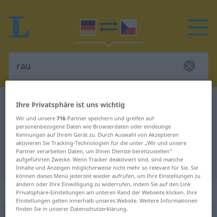
Deutsch-Tschechisch Wörterbuch
rau
Ihre Privatsphäre ist uns wichtig
Deutsch-Tschechisch Übersetzung
Wir und unsere
716
-Partner speichern und greifen auf
personenbezogene Daten wie Browserdaten oder eindeutige
für "rau"
Kennungen auf Ihrem Gerät zu. Durch Auswahl von Akzeptieren
aktivieren Sie Tracking-Technologien für die unter „Wir und unsere
Partner verarbeiten Daten, um Ihnen Dienste bereitzustellen“
aufgeführten Zwecke. Wenn Tracker deaktiviert sind, sind manche
"rau" Tschechisch Übersetzung
Inhalte und Anzeigen möglicherweise nicht mehr so relevant für Sie. Sie
können dieses Menü jederzeit wieder aufrufen, um Ihre Einstellungen zu
ändern oder Ihre Einwilligung zu widerrufen, indem Sie auf den Link
„rau“
Privatsphäre-Einstellungen am unteren Rand der Webseite klicken. Ihre
Einstellungen gelten innerhalb unseres Website. Weitere Informationen
finden Sie in unserer Datenschutzerklärung.
rau