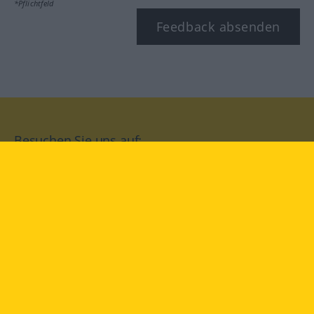
*Pflichtfeld
Feedback absenden
Besuchen Sie uns auf:
facebook
YouTube
Instagram
Langenscheidt
NUTZUNGSBEDINGUNGEN