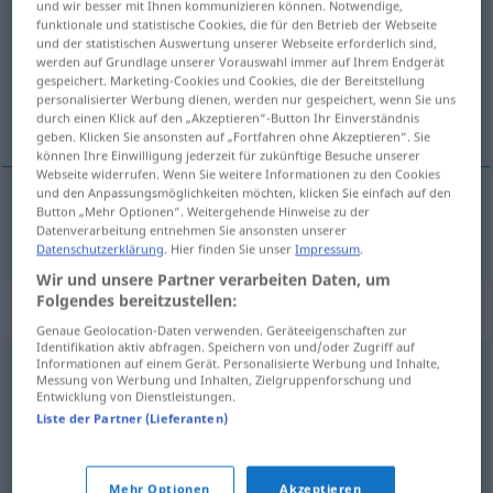
und wir besser mit Ihnen kommunizieren können. Notwendige,
funktionale und statistische Cookies, die für den Betrieb der Webseite
Übersicht aller Übersetzungen
und der statistischen Auswertung unserer Webseite erforderlich sind,
werden auf Grundlage unserer Vorauswahl immer auf Ihrem Endgerät
(Für mehr Details die Übersetzung anklicken/antippen)
gespeichert. Marketing-Cookies und Cookies, die der Bereitstellung
personalisierter Werbung dienen, werden nur gespeichert, wenn Sie uns
sukovitý
durch einen Klick auf den „Akzeptieren“-Button Ihr Einverständnis
geben. Klicken Sie ansonsten auf „Fortfahren ohne Akzeptieren“. Sie
können Ihre Einwilligung jederzeit für zukünftige Besuche unserer
Webseite widerrufen. Wenn Sie weitere Informationen zu den Cookies
und den Anpassungsmöglichkeiten möchten, klicken Sie einfach auf den
Button „Mehr Optionen“. Weitergehende Hinweise zu der
sukovitý
knorrig
Datenverarbeitung entnehmen Sie ansonsten unserer
Datenschutzerklärung
. Hier finden Sie unser
Impressum
.
Wir und unsere Partner verarbeiten Daten, um
Folgendes bereitzustellen:
Synonyme für "knorrig"
Genaue Geolocation-Daten verwenden. Geräteeigenschaften zur
Identifikation aktiv abfragen. Speichern von und/oder Zugriff auf
Informationen auf einem Gerät. Personalisierte Werbung und Inhalte,
Messung von Werbung und Inhalten, Zielgruppenforschung und
rau (fig.)
,
kantig (fig.)
,
sperrig (fig.)
Entwicklung von Dienstleistungen.
Liste der Partner (Lieferanten)
knotig
,
verwachsen
Mehr Optionen
Akzeptieren
© OpenThesaurus.de