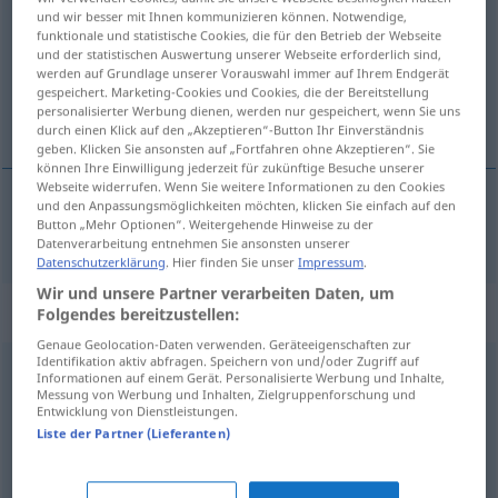
und wir besser mit Ihnen kommunizieren können. Notwendige,
funktionale und statistische Cookies, die für den Betrieb der Webseite
Übersicht aller Übersetzungen
und der statistischen Auswertung unserer Webseite erforderlich sind,
(Für mehr Details die Übersetzung anklicken/antippen)
werden auf Grundlage unserer Vorauswahl immer auf Ihrem Endgerät
gespeichert. Marketing-Cookies und Cookies, die der Bereitstellung
personalisierter Werbung dienen, werden nur gespeichert, wenn Sie uns
neskladný
durch einen Klick auf den „Akzeptieren“-Button Ihr Einverständnis
geben. Klicken Sie ansonsten auf „Fortfahren ohne Akzeptieren“. Sie
können Ihre Einwilligung jederzeit für zukünftige Besuche unserer
Webseite widerrufen. Wenn Sie weitere Informationen zu den Cookies
und den Anpassungsmöglichkeiten möchten, klicken Sie einfach auf den
Button „Mehr Optionen“. Weitergehende Hinweise zu der
neskladný
sperrig
Datenverarbeitung entnehmen Sie ansonsten unserer
Datenschutzerklärung
. Hier finden Sie unser
Impressum
.
Wir und unsere Partner verarbeiten Daten, um
Synonyme für "sperrig"
Folgendes bereitzustellen:
Genaue Geolocation-Daten verwenden. Geräteeigenschaften zur
Identifikation aktiv abfragen. Speichern von und/oder Zugriff auf
Informationen auf einem Gerät. Personalisierte Werbung und Inhalte,
knorrig (Charakter) (fig.)
,
rau (fig.)
,
kantig (fig.)
Messung von Werbung und Inhalten, Zielgruppenforschung und
Entwicklung von Dienstleistungen.
Liste der Partner (Lieferanten)
spröde