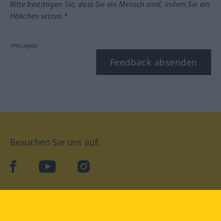
Bitte bestätigen Sie, dass Sie ein Mensch sind, indem Sie ein
Häkchen setzen.*
*Pflichtfeld
Feedback absenden
Besuchen Sie uns auf:
facebook
YouTube
Instagram