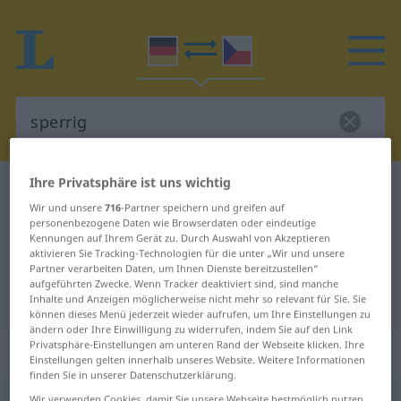
Ihre Privatsphäre ist uns wichtig
Deutsch-Tschechisch Wörterbuch
sperrig
Wir und unsere
716
-Partner speichern und greifen auf
Deutsch-Tschechisch Übersetzung
personenbezogene Daten wie Browserdaten oder eindeutige
Kennungen auf Ihrem Gerät zu. Durch Auswahl von Akzeptieren
für "sperrig"
aktivieren Sie Tracking-Technologien für die unter „Wir und unsere
Partner verarbeiten Daten, um Ihnen Dienste bereitzustellen“
aufgeführten Zwecke. Wenn Tracker deaktiviert sind, sind manche
"sperrig" Tschechisch Übersetzung
Inhalte und Anzeigen möglicherweise nicht mehr so relevant für Sie. Sie
können dieses Menü jederzeit wieder aufrufen, um Ihre Einstellungen zu
ändern oder Ihre Einwilligung zu widerrufen, indem Sie auf den Link
Privatsphäre-Einstellungen am unteren Rand der Webseite klicken. Ihre
„sperrig“
Einstellungen gelten innerhalb unseres Website. Weitere Informationen
finden Sie in unserer Datenschutzerklärung.
sperrig
Wir verwenden Cookies, damit Sie unsere Webseite bestmöglich nutzen