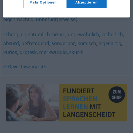
Mehr Optionen
Akzeptieren
(fig.)
,
ungewöhnlich
eigenmächtig
,
unbefugt(erweise)
schräg
,
eigentümlich
,
bizarr
,
ungewöhnlich
,
lächerlich
,
absurd
,
befremdend
,
sonderbar
,
komisch
,
eigenartig
,
kurios
,
grotesk
,
merkwürdig
,
skurril
© OpenThesaurus.de