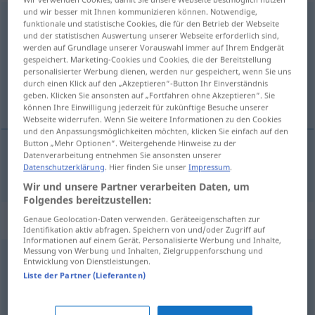
und wir besser mit Ihnen kommunizieren können. Notwendige,
eigenwillig
funktionale und statistische Cookies, die für den Betrieb der Webseite
und der statistischen Auswertung unserer Webseite erforderlich sind,
Übersicht aller Übersetzungen
werden auf Grundlage unserer Vorauswahl immer auf Ihrem Endgerät
gespeichert. Marketing-Cookies und Cookies, die der Bereitstellung
(Für mehr Details die Übersetzung anklicken/antippen)
personalisierter Werbung dienen, werden nur gespeichert, wenn Sie uns
durch einen Klick auf den „Akzeptieren“-Button Ihr Einverständnis
svévolný
geben. Klicken Sie ansonsten auf „Fortfahren ohne Akzeptieren“. Sie
können Ihre Einwilligung jederzeit für zukünftige Besuche unserer
Webseite widerrufen. Wenn Sie weitere Informationen zu den Cookies
und den Anpassungsmöglichkeiten möchten, klicken Sie einfach auf den
Button „Mehr Optionen“. Weitergehende Hinweise zu der
Datenverarbeitung entnehmen Sie ansonsten unserer
svévolný
eigenwillig
Datenschutzerklärung
. Hier finden Sie unser
Impressum
.
Wir und unsere Partner verarbeiten Daten, um
Folgendes bereitzustellen:
Synonyme für "eigenwillig"
Genaue Geolocation-Daten verwenden. Geräteeigenschaften zur
Identifikation aktiv abfragen. Speichern von und/oder Zugriff auf
Informationen auf einem Gerät. Personalisierte Werbung und Inhalte,
Messung von Werbung und Inhalten, Zielgruppenforschung und
Entwicklung von Dienstleistungen.
individuell
,
eigensinnig
Liste der Partner (Lieferanten)
unüblich
,
ungewohnt
,
unbequem
,
kantig (fig.)
,
sperrig