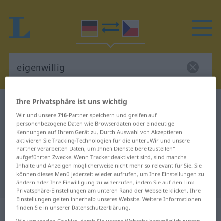
Ihre Privatsphäre ist uns wichtig
Deutsch-Tschechisch Wörterbuch
eigenwillig
Wir und unsere
716
-Partner speichern und greifen auf
Deutsch-Tschechisch Übersetzung
personenbezogene Daten wie Browserdaten oder eindeutige
Kennungen auf Ihrem Gerät zu. Durch Auswahl von Akzeptieren
für "eigenwillig"
aktivieren Sie Tracking-Technologien für die unter „Wir und unsere
Partner verarbeiten Daten, um Ihnen Dienste bereitzustellen“
aufgeführten Zwecke. Wenn Tracker deaktiviert sind, sind manche
"eigenwillig" Tschechisch
Inhalte und Anzeigen möglicherweise nicht mehr so relevant für Sie. Sie
können dieses Menü jederzeit wieder aufrufen, um Ihre Einstellungen zu
Übersetzung
ändern oder Ihre Einwilligung zu widerrufen, indem Sie auf den Link
Privatsphäre-Einstellungen am unteren Rand der Webseite klicken. Ihre
Einstellungen gelten innerhalb unseres Website. Weitere Informationen
„eigenwillig“
finden Sie in unserer Datenschutzerklärung.
Wir verwenden Cookies, damit Sie unsere Webseite bestmöglich nutzen