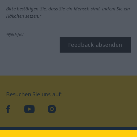
Bitte bestätigen Sie, dass Sie ein Mensch sind, indem Sie ein
Häkchen setzen.*
*Pflichtfeld
Feedback absenden
Besuchen Sie uns auf:
facebook
YouTube
Instagram