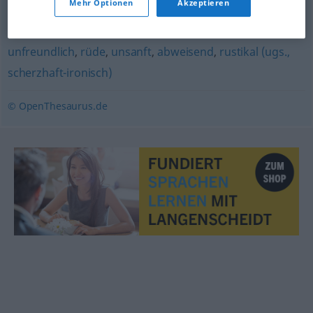
Mehr Optionen
Akzeptieren
unwirsch
,
schroff
,
barsch
,
brüsk
,
unhöflich
,
rüpelhaft
,
rau
,
unflätig
,
forsch
,
grobschlächtig
,
flegelhaft
,
ruppig
,
unfreundlich
,
rüde
,
unsanft
,
abweisend
,
rustikal (ugs.,
scherzhaft-ironisch)
© OpenThesaurus.de