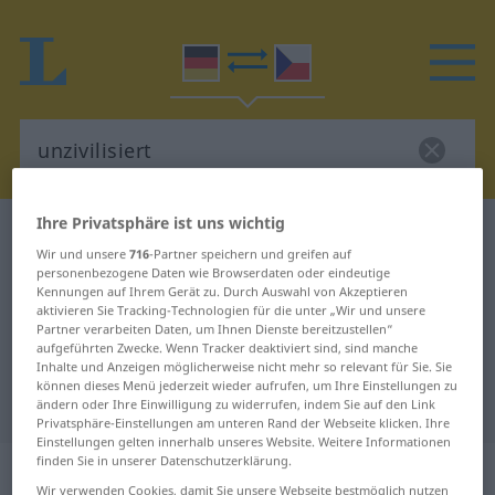
Ihre Privatsphäre ist uns wichtig
Deutsch-Tschechisch Wörterbuch
unzivilisiert
Wir und unsere
716
-Partner speichern und greifen auf
Deutsch-Tschechisch Übersetzung
personenbezogene Daten wie Browserdaten oder eindeutige
Kennungen auf Ihrem Gerät zu. Durch Auswahl von Akzeptieren
für "unzivilisiert"
aktivieren Sie Tracking-Technologien für die unter „Wir und unsere
Partner verarbeiten Daten, um Ihnen Dienste bereitzustellen“
aufgeführten Zwecke. Wenn Tracker deaktiviert sind, sind manche
"unzivilisiert" Tschechisch
Inhalte und Anzeigen möglicherweise nicht mehr so relevant für Sie. Sie
können dieses Menü jederzeit wieder aufrufen, um Ihre Einstellungen zu
Übersetzung
ändern oder Ihre Einwilligung zu widerrufen, indem Sie auf den Link
Privatsphäre-Einstellungen am unteren Rand der Webseite klicken. Ihre
Einstellungen gelten innerhalb unseres Website. Weitere Informationen
finden Sie in unserer Datenschutzerklärung.
„unzivilisiert“
Wir verwenden Cookies, damit Sie unsere Webseite bestmöglich nutzen