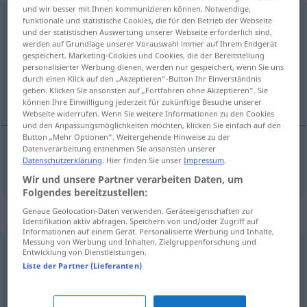
und wir besser mit Ihnen kommunizieren können. Notwendige,
unzivilisiert
funktionale und statistische Cookies, die für den Betrieb der Webseite
und der statistischen Auswertung unserer Webseite erforderlich sind,
werden auf Grundlage unserer Vorauswahl immer auf Ihrem Endgerät
Übersicht aller Übersetzungen
gespeichert. Marketing-Cookies und Cookies, die der Bereitstellung
(Für mehr Details die Übersetzung anklicken/antippen)
personalisierter Werbung dienen, werden nur gespeichert, wenn Sie uns
durch einen Klick auf den „Akzeptieren“-Button Ihr Einverständnis
geben. Klicken Sie ansonsten auf „Fortfahren ohne Akzeptieren“. Sie
necivilizovaný, hrubý
können Ihre Einwilligung jederzeit für zukünftige Besuche unserer
Webseite widerrufen. Wenn Sie weitere Informationen zu den Cookies
und den Anpassungsmöglichkeiten möchten, klicken Sie einfach auf den
Button „Mehr Optionen“. Weitergehende Hinweise zu der
Datenverarbeitung entnehmen Sie ansonsten unserer
Datenschutzerklärung
. Hier finden Sie unser
Impressum
.
necivilizovaný,
hrubý
unzivilisiert
Wir und unsere Partner verarbeiten Daten, um
Folgendes bereitzustellen:
Synonyme für "unzivilisiert"
Genaue Geolocation-Daten verwenden. Geräteeigenschaften zur
Identifikation aktiv abfragen. Speichern von und/oder Zugriff auf
Informationen auf einem Gerät. Personalisierte Werbung und Inhalte,
Messung von Werbung und Inhalten, Zielgruppenforschung und
Entwicklung von Dienstleistungen.
ungebildet
Liste der Partner (Lieferanten)
ungehobelt
,
ungeschliffen
,
pampig (ugs.)
,
derb
,
grob
,