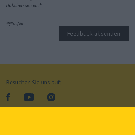
Häkchen setzen.*
*Pflichtfeld
Feedback absenden
Besuchen Sie uns auf:
facebook
YouTube
Instagram
Langenscheidt