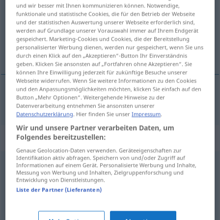
und wir besser mit Ihnen kommunizieren können. Notwendige,
funktionale und statistische Cookies, die für den Betrieb der Webseite
Übersicht aller Übersetzungen
und der statistischen Auswertung unserer Webseite erforderlich sind,
(Für mehr Details die Übersetzung anklicken/antippen)
werden auf Grundlage unserer Vorauswahl immer auf Ihrem Endgerät
gespeichert. Marketing-Cookies und Cookies, die der Bereitstellung
personalisierter Werbung dienen, werden nur gespeichert, wenn Sie uns
strmý, příkrý
durch einen Klick auf den „Akzeptieren“-Button Ihr Einverständnis
geben. Klicken Sie ansonsten auf „Fortfahren ohne Akzeptieren“. Sie
können Ihre Einwilligung jederzeit für zukünftige Besuche unserer
Webseite widerrufen. Wenn Sie weitere Informationen zu den Cookies
und den Anpassungsmöglichkeiten möchten, klicken Sie einfach auf den
Button „Mehr Optionen“. Weitergehende Hinweise zu der
strmý
,
příkrý
a.
schroff
Felsen
FIG
Datenverarbeitung entnehmen Sie ansonsten unserer
Datenschutzerklärung
. Hier finden Sie unser
Impressum
.
Wir und unsere Partner verarbeiten Daten, um
Synonyme für "schroff"
Folgendes bereitzustellen:
Genaue Geolocation-Daten verwenden. Geräteeigenschaften zur
Identifikation aktiv abfragen. Speichern von und/oder Zugriff auf
Informationen auf einem Gerät. Personalisierte Werbung und Inhalte,
ruppig
,
taktlos
Messung von Werbung und Inhalten, Zielgruppenforschung und
Entwicklung von Dienstleistungen.
Liste der Partner (Lieferanten)
ungehobelt
,
ungeschliffen
,
pampig (ugs.)
,
derb
,
grob
,
unwirsch
,
barsch
,
brüsk
,
unhöflich
,
rüpelhaft
,
rau
,