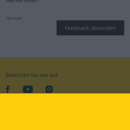
Häkchen setzen.*
*Pflichtfeld
Feedback absenden
Besuchen Sie uns auf:
facebook
YouTube
Instagram
Langenscheidt