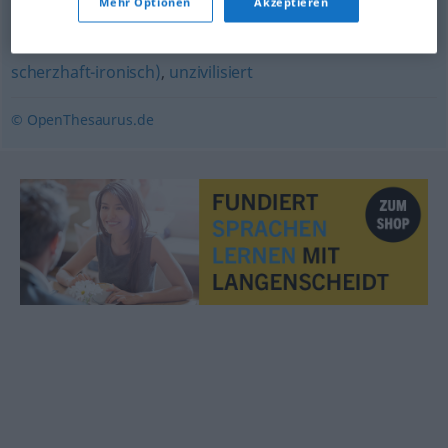
Mehr Optionen
Akzeptieren
unflätig
,
forsch
,
grobschlächtig
,
flegelhaft
,
ruppig
,
unfreundlich
,
rüde
,
unsanft
,
abweisend
,
rustikal (ugs.,
scherzhaft-ironisch)
,
unzivilisiert
© OpenThesaurus.de