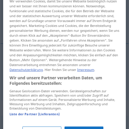
Wir verwenden Cookies, damit Sie unsere Webseite bestmöglich nutzen
und wir besser mit Ihnen kommunizieren können. Notwendige,
Übersicht aller Übersetzungen
funktionale und statistische Cookies, die für den Betrieb der Webseite
und der statistischen Auswertung unserer Webseite erforderlich sind,
(Für mehr Details die Übersetzung anklicken/antippen)
werden auf Grundlage unserer Vorauswahl immer auf Ihrem Endgerät
gespeichert. Marketing-Cookies und Cookies, die der Bereitstellung
syrový, surový, surový, hrubý
personalisierter Werbung dienen, werden nur gespeichert, wenn Sie uns
durch einen Klick auf den „Akzeptieren“-Button Ihr Einverständnis
geben. Klicken Sie ansonsten auf „Fortfahren ohne Akzeptieren“. Sie
können Ihre Einwilligung jederzeit für zukünftige Besuche unserer
Webseite widerrufen. Wenn Sie weitere Informationen zu den Cookies
und den Anpassungsmöglichkeiten möchten, klicken Sie einfach auf den
syrový
roh
ungekocht
Button „Mehr Optionen“. Weitergehende Hinweise zu der
Datenverarbeitung entnehmen Sie ansonsten unserer
Datenschutzerklärung
. Hier finden Sie unser
Impressum
.
surový
roh
nicht bearbeitet
Wir und unsere Partner verarbeiten Daten, um
Folgendes bereitzustellen:
surový
,
hrubý
roh
Verhalten
Genaue Geolocation-Daten verwenden. Geräteeigenschaften zur
Identifikation aktiv abfragen. Speichern von und/oder Zugriff auf
Informationen auf einem Gerät. Personalisierte Werbung und Inhalte,
Messung von Werbung und Inhalten, Zielgruppenforschung und
Synonyme für "roh"
Entwicklung von Dienstleistungen.
Liste der Partner (Lieferanten)
grobschlächtig
,
primitiv