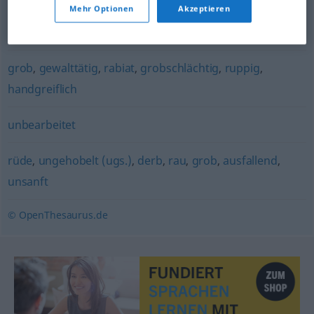
Mehr Optionen
Akzeptieren
grausam
,
wild
,
hart
grob
,
gewalttätig
,
rabiat
,
grobschlächtig
,
ruppig
,
handgreiflich
unbearbeitet
rüde
,
ungehobelt (ugs.)
,
derb
,
rau
,
grob
,
ausfallend
,
unsanft
© OpenThesaurus.de