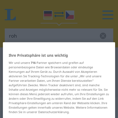
Ihre Privatsphäre ist uns wichtig
Deutsch-Tschechisch Wörterbuch
roh
Wir und unsere
716
-Partner speichern und greifen auf
Deutsch-Tschechisch Übersetzung
personenbezogene Daten wie Browserdaten oder eindeutige
für "roh"
Kennungen auf Ihrem Gerät zu. Durch Auswahl von Akzeptieren
aktivieren Sie Tracking-Technologien für die unter „Wir und unsere
Partner verarbeiten Daten, um Ihnen Dienste bereitzustellen“
aufgeführten Zwecke. Wenn Tracker deaktiviert sind, sind manche
"roh" Tschechisch Übersetzung
Inhalte und Anzeigen möglicherweise nicht mehr so relevant für Sie. Sie
können dieses Menü jederzeit wieder aufrufen, um Ihre Einstellungen zu
ändern oder Ihre Einwilligung zu widerrufen, indem Sie auf den Link
„roh“
Privatsphäre-Einstellungen am unteren Rand der Webseite klicken. Ihre
Einstellungen gelten innerhalb unseres Website. Weitere Informationen
finden Sie in unserer Datenschutzerklärung.
roh