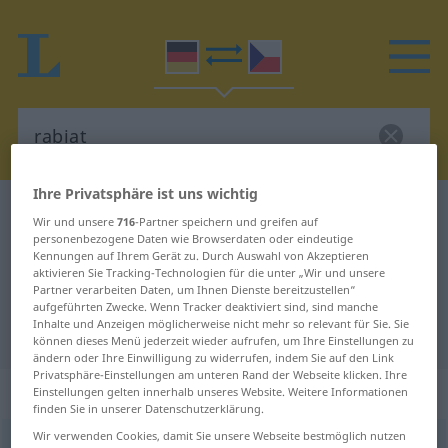
Ihre Privatsphäre ist uns wichtig
Deutsch-Tschechisch Wörterbuch
rabiat
Wir und unsere
716
-Partner speichern und greifen auf
Deutsch-Tschechisch Übersetzung
personenbezogene Daten wie Browserdaten oder eindeutige
Kennungen auf Ihrem Gerät zu. Durch Auswahl von Akzeptieren
für "rabiat"
aktivieren Sie Tracking-Technologien für die unter „Wir und unsere
Partner verarbeiten Daten, um Ihnen Dienste bereitzustellen“
aufgeführten Zwecke. Wenn Tracker deaktiviert sind, sind manche
Inhalte und Anzeigen möglicherweise nicht mehr so relevant für Sie. Sie
"rabiat" Tschechisch Übersetzung
können dieses Menü jederzeit wieder aufrufen, um Ihre Einstellungen zu
ändern oder Ihre Einwilligung zu widerrufen, indem Sie auf den Link
Privatsphäre-Einstellungen am unteren Rand der Webseite klicken. Ihre
„rabiat“
Einstellungen gelten innerhalb unseres Website. Weitere Informationen
finden Sie in unserer Datenschutzerklärung.
Wir verwenden Cookies, damit Sie unsere Webseite bestmöglich nutzen
rabiat