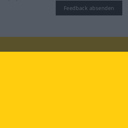
Feedback absenden
Besuchen Sie uns auf:
facebook
YouTube
Instagram
Langenscheidt
NUTZUNGSBEDINGUNGEN