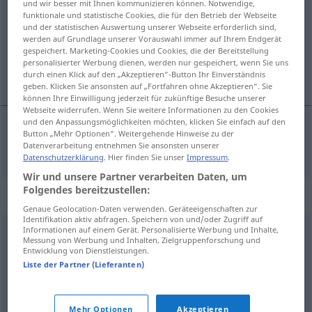
und wir besser mit Ihnen kommunizieren können. Notwendige,
funktionale und statistische Cookies, die für den Betrieb der Webseite
Übersicht aller Übersetzungen
und der statistischen Auswertung unserer Webseite erforderlich sind,
werden auf Grundlage unserer Vorauswahl immer auf Ihrem Endgerät
(Für mehr Details die Übersetzung anklicken/antippen)
gespeichert. Marketing-Cookies und Cookies, die der Bereitstellung
personalisierter Werbung dienen, werden nur gespeichert, wenn Sie uns
rabiácký
durch einen Klick auf den „Akzeptieren“-Button Ihr Einverständnis
geben. Klicken Sie ansonsten auf „Fortfahren ohne Akzeptieren“. Sie
können Ihre Einwilligung jederzeit für zukünftige Besuche unserer
Webseite widerrufen. Wenn Sie weitere Informationen zu den Cookies
und den Anpassungsmöglichkeiten möchten, klicken Sie einfach auf den
Button „Mehr Optionen“. Weitergehende Hinweise zu der
rabiácký
rabiat
Datenverarbeitung entnehmen Sie ansonsten unserer
Datenschutzerklärung
. Hier finden Sie unser
Impressum
.
Wir und unsere Partner verarbeiten Daten, um
Folgendes bereitzustellen:
Synonyme für "rabiat"
Genaue Geolocation-Daten verwenden. Geräteeigenschaften zur
Identifikation aktiv abfragen. Speichern von und/oder Zugriff auf
Informationen auf einem Gerät. Personalisierte Werbung und Inhalte,
Messung von Werbung und Inhalten, Zielgruppenforschung und
grob
,
gewalttätig
,
roh
,
grobschlächtig
,
ruppig
,
Entwicklung von Dienstleistungen.
handgreiflich
Liste der Partner (Lieferanten)
© OpenThesaurus.de
Mehr Optionen
Akzeptieren