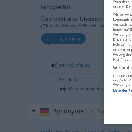
Webseite kli
handgreiflich
unserer Dat
Wir verwend
Übersicht aller Übersetzungen
kommunizier
der statist
(Für mehr Details die Übersetzung anklicken/an
immer auf I
Werbung die
patrný, zřejmý
Einverständ
jederzeit f
und den Anp
Weitergehen
Hier finden
patrný
,
zřejmý
Wir und 
Genaue Geol
Beispiele
und/oder Zu
Werbung und
dávat
<dát>
se do
sebe
Liste der P
Synonyme für "handgreifli
grob
,
gewalttätig
,
roh
,
rabiat
,
grobschläc