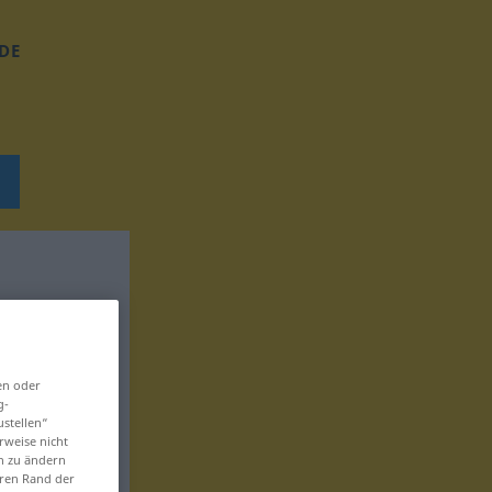
DE
en oder
g-
ustellen“
rweise nicht
en zu ändern
eren Rand der