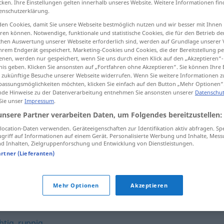
cken. Ihre Einstellungen gelten innerhalb unseres Website. Weitere Informationen fin
enschutzerklärung.
en Cookies, damit Sie unsere Webseite bestmöglich nutzen und wir besser mit Ihnen
en können. Notwendige, funktionale und statistische Cookies, die für den Betrieb d
ischen Auswertung unserer Webseite erforderlich sind, werden auf Grundlage unserer
tippen)
hrem Endgerät gespeichert. Marketing-Cookies und Cookies, die der Bereitstellung per
nen, werden nur gespeichert, wenn Sie uns durch einen Klick auf den „Akzeptieren“-
nis geben. Klicken Sie ansonsten auf „Fortfahren ohne Akzeptieren“. Sie können Ihre 
ür zukünftige Besuche unserer Webseite widerrufen. Wenn Sie weitere Informationen 
assungsmöglichkeiten möchten, klicken Sie einfach auf den Button „Mehr Optionen“
de Hinweise zu der Datenverarbeitung entnehmen Sie ansonsten unserer
Datenschut
 Sie unser
Impressum
.
handgreiflich
offensichtlich
unsere Partner verarbeiten Daten, um Folgendes bereitzustellen:
ocation-Daten verwenden. Geräteeigenschaften zur Identifikation aktiv abfragen. Sp
griff auf Informationen auf einem Gerät. Personalisierte Werbung und Inhalte, Mes
 Inhalten, Zielgruppenforschung und Entwicklung von Dienstleistungen.
handgreiflich werden
tätlich werden
artner (Lieferanten)
ch"
Mehr Optionen
Akzeptieren
htig
,
ruppig