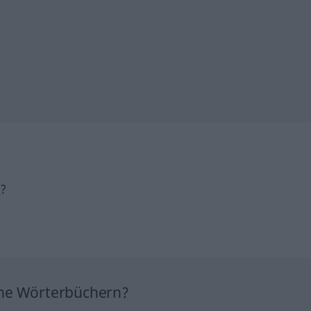
h?
ine Wörterbüchern?