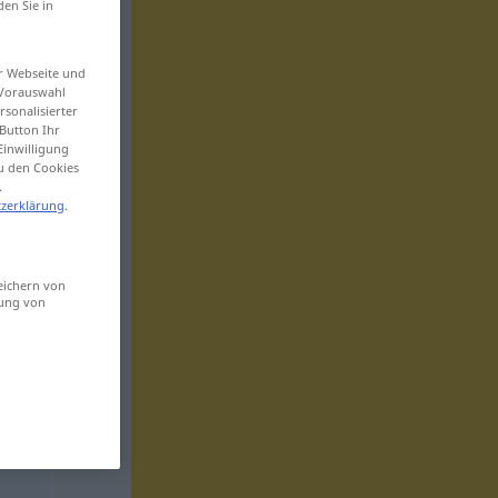
den Sie in
er Webseite und
 Vorauswahl
sonalisierter
Button Ihr
Einwilligung
zu den Cookies
.
zerklärung
.
eichern von
sung von