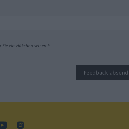
m Sie ein Häkchen setzen.*
Feedback absend
ook
YouTube
Instagram