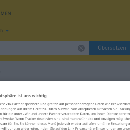
HMEN
ch
Übersetzen
m
zung für "grausam"
atsphäre ist uns wichtig
tzung
sere
716
-Partner speichern und greifen auf personenbezogene Daten wie Browserdat
Kennungen auf Ihrem Gerät zu. Durch Auswahl von Akzeptieren aktivieren Sie Trackin
n für die unter „Wir und unsere Partner verarbeiten Daten, um Ihnen Dienste bereitz
n Zwecke. Wenn Tracker deaktiviert sind, sind manche Inhalte und Anzeigen mögliche
evant für Sie. Sie können dieses Menü jederzeit wieder aufrufen, um Ihre Einstellung
inwilligung zu widerrufen, indem Sie auf den Link Privatsphäre-Einstellungen am unt