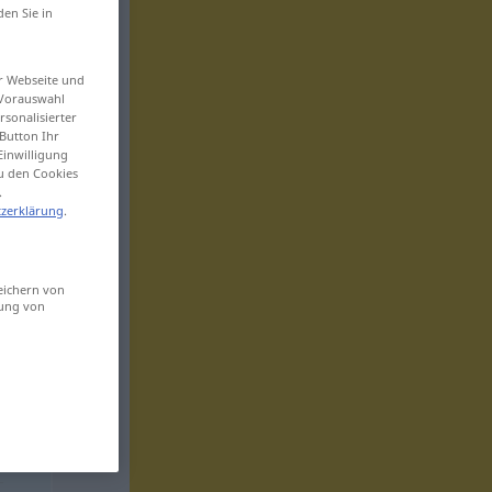
den Sie in
er Webseite und
 Vorauswahl
sonalisierter
Button Ihr
Einwilligung
zu den Cookies
.
zerklärung
.
eichern von
sung von