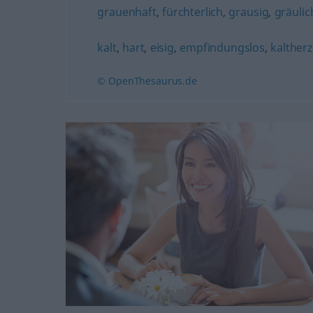
grauenhaft
,
fürchterlich
,
grausig
,
gräulic
kalt
,
hart
,
eisig
,
empfindungslos
,
kaltherz
© OpenThesaurus.de