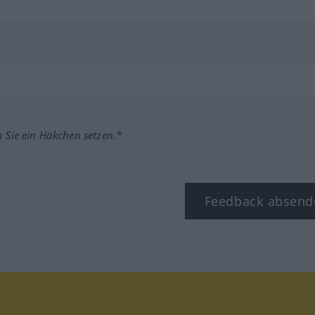
m Sie ein Häkchen setzen.*
Feedback absend