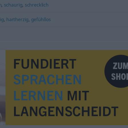
h
,
schaurig
,
schrecklich
ig
,
hartherzig
,
gefühllos