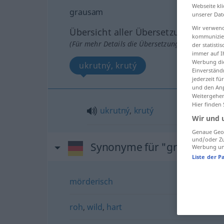
Webseite kli
grausam
unserer Dat
Wir verwend
Übersicht aller Übersetzungen
kommunizier
(Für mehr Details die Übersetzung anklicken/an
der statist
immer auf I
Werbung die
ukrutný, krutý
Einverständ
jederzeit f
und den Anp
Weitergehen
Hier finden
ukrutný
,
krutý
Wir und 
Genaue Geol
und/oder Zu
Synonyme für "grausam"
Werbung und
Liste der P
mörderisch
roh
,
wild
,
hart