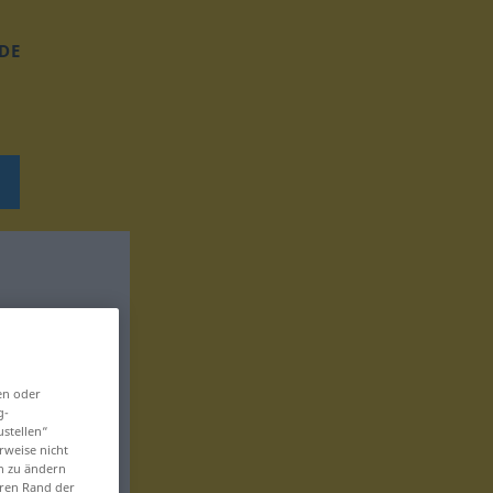
DE
en oder
g-
ustellen“
rweise nicht
en zu ändern
eren Rand der