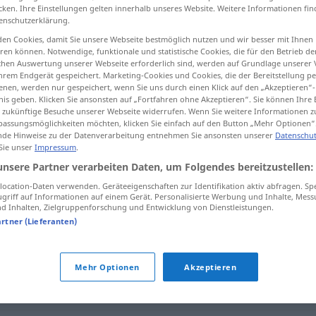
cken. Ihre Einstellungen gelten innerhalb unseres Website. Weitere Informationen fin
enschutzerklärung.
en Cookies, damit Sie unsere Webseite bestmöglich nutzen und wir besser mit Ihnen
en können. Notwendige, funktionale und statistische Cookies, die für den Betrieb d
tippen)
ischen Auswertung unserer Webseite erforderlich sind, werden auf Grundlage unserer
hrem Endgerät gespeichert. Marketing-Cookies und Cookies, die der Bereitstellung per
nen, werden nur gespeichert, wenn Sie uns durch einen Klick auf den „Akzeptieren“-
nis geben. Klicken Sie ansonsten auf „Fortfahren ohne Akzeptieren“. Sie können Ihre 
ür zukünftige Besuche unserer Webseite widerrufen. Wenn Sie weitere Informationen 
assungsmöglichkeiten möchten, klicken Sie einfach auf den Button „Mehr Optionen“
de Hinweise zu der Datenverarbeitung entnehmen Sie ansonsten unserer
Datenschut
 Sie unser
Impressum
.
grausam
unsere Partner verarbeiten Daten, um Folgendes bereitzustellen:
ocation-Daten verwenden. Geräteeigenschaften zur Identifikation aktiv abfragen. Sp
griff auf Informationen auf einem Gerät. Personalisierte Werbung und Inhalte, Mes
 Inhalten, Zielgruppenforschung und Entwicklung von Dienstleistungen.
artner (Lieferanten)
Mehr Optionen
Akzeptieren