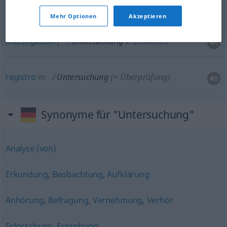
análisis
m
Untersuchung
CHEM
Mehr Optionen
Akzeptieren
investigación
f
Untersuchung
v. Ursachen
registro
m
Untersuchung
(≈ Überprüfung)
Synonyme für "Untersuchung"
Analyse (von)
Erkundung
,
Beobachtung
,
Aufklärung
Anhörung
,
Befragung
,
Vernehmung
,
Verhör
Erforschung
,
Erprobung