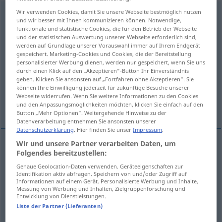
Wir verwenden Cookies, damit Sie unsere Webseite bestmöglich nutzen
Untersuchung
f
<
Untersuchung
;
Untersuchungen
>
und wir besser mit Ihnen kommunizieren können. Notwendige,
funktionale und statistische Cookies, die für den Betrieb der Webseite
Übersicht aller Übersetzungen
und der statistischen Auswertung unserer Webseite erforderlich sind,
werden auf Grundlage unserer Vorauswahl immer auf Ihrem Endgerät
(Für mehr Details die Übersetzung anklicken/antippen)
gespeichert. Marketing-Cookies und Cookies, die der Bereitstellung
personalisierter Werbung dienen, werden nur gespeichert, wenn Sie uns
reconocimiento, investigación, examen,
durch einen Klick auf den „Akzeptieren“-Button Ihr Einverständnis
análisis
geben. Klicken Sie ansonsten auf „Fortfahren ohne Akzeptieren“. Sie
können Ihre Einwilligung jederzeit für zukünftige Besuche unserer
Webseite widerrufen. Wenn Sie weitere Informationen zu den Cookies
investigación
registro
und den Anpassungsmöglichkeiten möchten, klicken Sie einfach auf den
Button „Mehr Optionen“. Weitergehende Hinweise zu der
Datenverarbeitung entnehmen Sie ansonsten unserer
Datenschutzerklärung
. Hier finden Sie unser
Impressum
.
Wir und unsere Partner verarbeiten Daten, um
Folgendes bereitzustellen:
reconocimiento
m
Untersuchung
Genaue Geolocation-Daten verwenden. Geräteeigenschaften zur
Identifikation aktiv abfragen. Speichern von und/oder Zugriff auf
examen
m
Untersuchung
Informationen auf einem Gerät. Personalisierte Werbung und Inhalte,
Messung von Werbung und Inhalten, Zielgruppenforschung und
Entwicklung von Dienstleistungen.
investigación
f
Untersuchung
wissenschaftliche
Liste der Partner (Lieferanten)