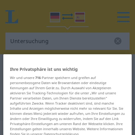
Deutsch-Spanisch Wörterbuch
Untersuchung
Ihre Privatsphäre ist uns wichtig
Deutsch-Spanisch Übersetzung für
Wir und unsere
716
-Partner speichern und greifen auf
"Untersuchung"
personenbezogene Daten wie Browserdaten oder eindeutige
Kennungen auf Ihrem Gerät zu. Durch Auswahl von Akzeptieren
aktivieren Sie Tracking-Technologien für die unter „Wir und unsere
Partner verarbeiten Daten, um Ihnen Dienste bereitzustellen“
"Untersuchung" Spanisch
aufgeführten Zwecke. Wenn Tracker deaktiviert sind, sind manche
Inhalte und Anzeigen möglicherweise nicht mehr so relevant für Sie. Sie
Übersetzung
können dieses Menü jederzeit wieder aufrufen, um Ihre Einstellungen zu
ändern oder Ihre Einwilligung zu widerrufen, indem Sie auf den Link
Privatsphäre-Einstellungen am unteren Rand der Webseite klicken. Ihre
„Untersuchung“
: Femininum
Einstellungen gelten innerhalb unseres Website. Weitere Informationen
finden Sie in unserer Datenschutzerklärung.