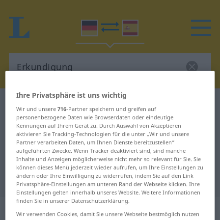
Ihre Privatsphäre ist uns wichtig
Deutsch-Spanisch Wörterbuch
Erkundigung
Wir und unsere
716
-Partner speichern und greifen auf
Deutsch-Spanisch Übersetzung für
personenbezogene Daten wie Browserdaten oder eindeutige
Kennungen auf Ihrem Gerät zu. Durch Auswahl von Akzeptieren
"Erkundigung"
aktivieren Sie Tracking-Technologien für die unter „Wir und unsere
Partner verarbeiten Daten, um Ihnen Dienste bereitzustellen“
aufgeführten Zwecke. Wenn Tracker deaktiviert sind, sind manche
Inhalte und Anzeigen möglicherweise nicht mehr so relevant für Sie. Sie
"Erkundigung" Spanisch
können dieses Menü jederzeit wieder aufrufen, um Ihre Einstellungen zu
ändern oder Ihre Einwilligung zu widerrufen, indem Sie auf den Link
Übersetzung
Privatsphäre-Einstellungen am unteren Rand der Webseite klicken. Ihre
Einstellungen gelten innerhalb unseres Website. Weitere Informationen
finden Sie in unserer Datenschutzerklärung.
„Erkundigung“
: Femininum
Wir verwenden Cookies, damit Sie unsere Webseite bestmöglich nutzen