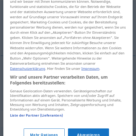
und wir besser mit Ihnen kommunizieren können. Notwendige,
funktionale und statistische Cookies, die für den Betrieb der Webseite
Erkundigung
f
<
Erkundigung
;
Erkundigungen
>
und der statistischen Auswertung unserer Webseite erforderlich sind,
werden auf Grundlage unserer Vorauswahl immer auf Ihrem Endgerät
Übersicht aller Übersetzungen
gespeichert. Marketing-Cookies und Cookies, die der Bereitstellung
personalisierter Werbung dienen, werden nur gespeichert, wenn Sie uns
(Für mehr Details die Übersetzung anklicken/antippen)
durch einen Klick auf den „Akzeptieren“-Button Ihr Einverständnis
geben. Klicken Sie ansonsten auf „Fortfahren ohne Akzeptieren“. Sie
información, informe
können Ihre Einwilligung jederzeit für zukünftige Besuche unserer
Webseite widerrufen. Wenn Sie weitere Informationen zu den Cookies
und den Anpassungsmöglichkeiten möchten, klicken Sie einfach auf den
Button „Mehr Optionen“. Weitergehende Hinweise zu der
Datenverarbeitung entnehmen Sie ansonsten unserer
Datenschutzerklärung
. Hier finden Sie unser
Impressum
.
información
f
Erkundigung
Wir und unsere Partner verarbeiten Daten, um
Folgendes bereitzustellen:
informe
m
Erkundigung
Genaue Geolocation-Daten verwenden. Geräteeigenschaften zur
Identifikation aktiv abfragen. Speichern von und/oder Zugriff auf
Informationen auf einem Gerät. Personalisierte Werbung und Inhalte,
Messung von Werbung und Inhalten, Zielgruppenforschung und
Entwicklung von Dienstleistungen.
Liste der Partner (Lieferanten)
Synonyme für "Erkundigung"
Mehr Optionen
Akzeptieren