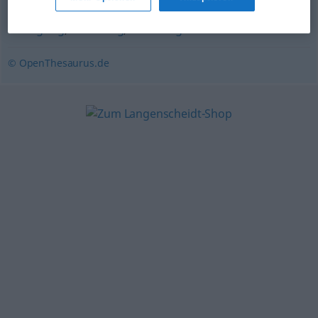
Nachforschung
,
Untersuchung (über)
,
Umfrage
,
Befragung
,
Erfassung
,
Erhebung
© OpenThesaurus.de