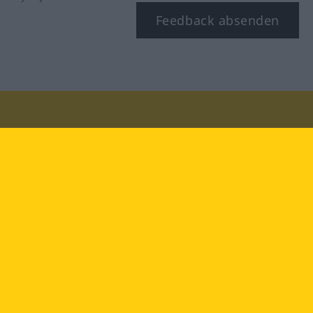
Feedback absenden
Besuchen Sie uns auf:
facebook
YouTube
Instagram
Langenscheidt
NUTZUNGSBEDINGUNGEN