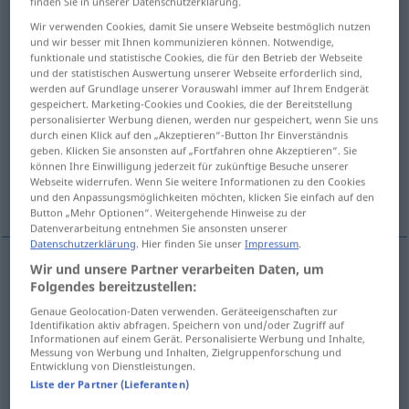
finden Sie in unserer Datenschutzerklärung.
Wir verwenden Cookies, damit Sie unsere Webseite bestmöglich nutzen
Übersicht aller Übersetzungen
und wir besser mit Ihnen kommunizieren können. Notwendige,
(Für mehr Details die Übersetzung anklicken/antippen)
funktionale und statistische Cookies, die für den Betrieb der Webseite
und der statistischen Auswertung unserer Webseite erforderlich sind,
werden auf Grundlage unserer Vorauswahl immer auf Ihrem Endgerät
elevación
recaudación, cobro
gespeichert. Marketing-Cookies und Cookies, die der Bereitstellung
personalisierter Werbung dienen, werden nur gespeichert, wenn Sie uns
durch einen Klick auf den „Akzeptieren“-Button Ihr Einverständnis
recogida, sondeo, encuesta
geben. Klicken Sie ansonsten auf „Fortfahren ohne Akzeptieren“. Sie
können Ihre Einwilligung jederzeit für zukünftige Besuche unserer
Webseite widerrufen. Wenn Sie weitere Informationen zu den Cookies
insurrección, levantamiento
und den Anpassungsmöglichkeiten möchten, klicken Sie einfach auf den
Button „Mehr Optionen“. Weitergehende Hinweise zu der
Datenverarbeitung entnehmen Sie ansonsten unserer
Datenschutzerklärung
. Hier finden Sie unser
Impressum
.
Wir und unsere Partner verarbeiten Daten, um
Folgendes bereitzustellen:
elevación
f
Erhebung
im Gelände
Genaue Geolocation-Daten verwenden. Geräteeigenschaften zur
Identifikation aktiv abfragen. Speichern von und/oder Zugriff auf
Informationen auf einem Gerät. Personalisierte Werbung und Inhalte,
recaudación
f
Erhebung
v. Steuern
Messung von Werbung und Inhalten, Zielgruppenforschung und
Entwicklung von Dienstleistungen.
Liste der Partner (Lieferanten)
cobro
m
Erhebung
v. Steuern