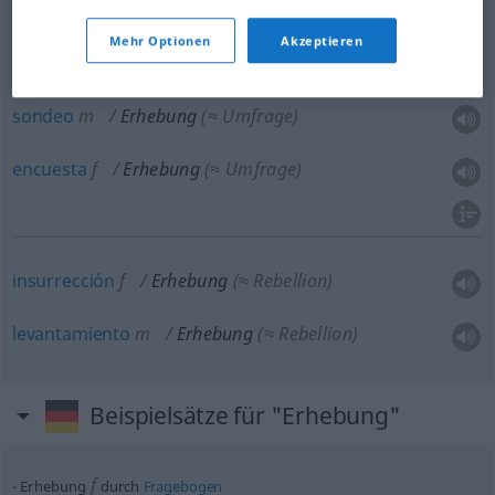
Mehr Optionen
Akzeptieren
recogida
f
Erhebung
v. Daten
sondeo
m
Erhebung
(≈ Umfrage)
encuesta
f
Erhebung
(≈ Umfrage)
insurrección
f
Erhebung
(≈ Rebellion)
levantamiento
m
Erhebung
(≈ Rebellion)
Beispielsätze für "Erhebung"
f
Erhebung
durch
Fragebogen