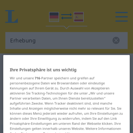
Deutsch-Spanisch Wörterbuch
Erhebung
Ihre Privatsphäre ist uns wichtig
Deutsch-Spanisch Übersetzung für
Wir und unsere
716
-Partner speichern und greifen auf
"Erhebung"
personenbezogene Daten wie Browserdaten oder eindeutige
Kennungen auf Ihrem Gerät zu. Durch Auswahl von Akzeptieren
aktivieren Sie Tracking-Technologien für die unter „Wir und unsere
"Erhebung" Spanisch Übersetzung
Partner verarbeiten Daten, um Ihnen Dienste bereitzustellen“
aufgeführten Zwecke. Wenn Tracker deaktiviert sind, sind manche
Inhalte und Anzeigen möglicherweise nicht mehr so relevant für Sie. Sie
können dieses Menü jederzeit wieder aufrufen, um Ihre Einstellungen zu
„Erhebung“
: Femininum
ändern oder Ihre Einwilligung zu widerrufen, indem Sie auf den Link
Privatsphäre-Einstellungen am unteren Rand der Webseite klicken. Ihre
Einstellungen gelten innerhalb unseres Website. Weitere Informationen
Erhebung
f
<
Erhebung
;
Erhebungen
>