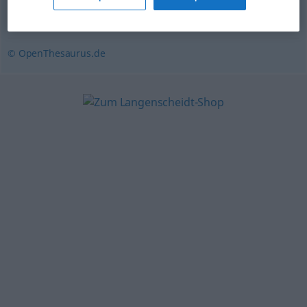
Untersuchung
,
Studie
,
Erhebung
© OpenThesaurus.de