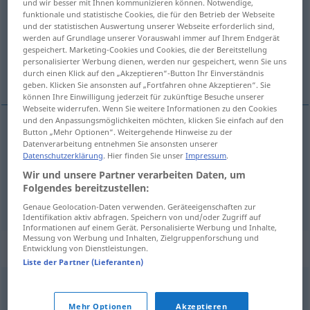
und wir besser mit Ihnen kommunizieren können. Notwendige,
funktionale und statistische Cookies, die für den Betrieb der Webseite
Übersicht aller Übersetzungen
und der statistischen Auswertung unserer Webseite erforderlich sind,
werden auf Grundlage unserer Vorauswahl immer auf Ihrem Endgerät
(Für mehr Details die Übersetzung anklicken/antippen)
gespeichert. Marketing-Cookies und Cookies, die der Bereitstellung
personalisierter Werbung dienen, werden nur gespeichert, wenn Sie uns
discusión, debate
durch einen Klick auf den „Akzeptieren“-Button Ihr Einverständnis
geben. Klicken Sie ansonsten auf „Fortfahren ohne Akzeptieren“. Sie
können Ihre Einwilligung jederzeit für zukünftige Besuche unserer
Webseite widerrufen. Wenn Sie weitere Informationen zu den Cookies
und den Anpassungsmöglichkeiten möchten, klicken Sie einfach auf den
Button „Mehr Optionen“. Weitergehende Hinweise zu der
discusión
f
Erörterung
Datenverarbeitung entnehmen Sie ansonsten unserer
Datenschutzerklärung
. Hier finden Sie unser
Impressum
.
Wir und unsere Partner verarbeiten Daten, um
debate
m
Erörterung
Folgendes bereitzustellen:
Genaue Geolocation-Daten verwenden. Geräteeigenschaften zur
Identifikation aktiv abfragen. Speichern von und/oder Zugriff auf
Informationen auf einem Gerät. Personalisierte Werbung und Inhalte,
Messung von Werbung und Inhalten, Zielgruppenforschung und
Synonyme für "Erörterung"
Entwicklung von Dienstleistungen.
Liste der Partner (Lieferanten)
Darlegung
,
Erläuterung
,
Überlegung
,
Behandlung
Mehr Optionen
Akzeptieren