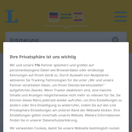
Ihre Privatsphäre ist uns wichtig
Deutsch-Spanisch Wörterbuch
Erörterung
Wir und unsere
716
-Partner speichern und greifen auf
Deutsch-Spanisch Übersetzung für
personenbezogene Daten wie Browserdaten oder eindeutige
Kennungen auf Ihrem Gerät zu. Durch Auswahl von Akzeptieren
"Erörterung"
aktivieren Sie Tracking-Technologien für die unter „Wir und unsere
Partner verarbeiten Daten, um Ihnen Dienste bereitzustellen“
aufgeführten Zwecke. Wenn Tracker deaktiviert sind, sind manche
Inhalte und Anzeigen möglicherweise nicht mehr so relevant für Sie. Sie
"Erörterung" Spanisch Übersetzung
können dieses Menü jederzeit wieder aufrufen, um Ihre Einstellungen zu
ändern oder Ihre Einwilligung zu widerrufen, indem Sie auf den Link
Privatsphäre-Einstellungen am unteren Rand der Webseite klicken. Ihre
„Erörterung“
: Femininum
Einstellungen gelten innerhalb unseres Website. Weitere Informationen
finden Sie in unserer Datenschutzerklärung.
Wir verwenden Cookies, damit Sie unsere Webseite bestmöglich nutzen
Erörterung
f
<
Erörterung
;
Erörterungen
>