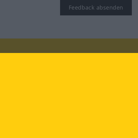
Feedback absenden
Besuchen Sie uns auf:
facebook
YouTube
Instagram
Langenscheidt
NUTZUNGSBEDINGUNGEN