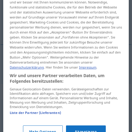
und wir besser mit Ihnen kommunizieren können. Notwendige,
funktionale und statistische Cookies, die für den Betrieb der Webseite
Übersicht aller Übersetzungen
und der statistischen Auswertung unserer Webseite erforderlich sind,
werden auf Grundlage unserer Vorauswahl immer auf Ihrem Endgerät
(Für mehr Details die Übersetzung anklicken/antippen)
gespeichert. Marketing-Cookies und Cookies, die der Bereitstellung
personalisierter Werbung dienen, werden nur gespeichert, wenn Sie uns
análisis
durch einen Klick auf den „Akzeptieren“-Button Ihr Einverständnis
geben. Klicken Sie ansonsten auf „Fortfahren ohne Akzeptieren“. Sie
können Ihre Einwilligung jederzeit für zukünftige Besuche unserer
Webseite widerrufen. Wenn Sie weitere Informationen zu den Cookies
und den Anpassungsmöglichkeiten möchten, klicken Sie einfach auf den
Button „Mehr Optionen“. Weitergehende Hinweise zu der
análisis
m
Analyse
Datenverarbeitung entnehmen Sie ansonsten unserer
Datenschutzerklärung
. Hier finden Sie unser
Impressum
.
Wir und unsere Partner verarbeiten Daten, um
Folgendes bereitzustellen:
Genaue Geolocation-Daten verwenden. Geräteeigenschaften zur
Synonyme für "Analyse"
Identifikation aktiv abfragen. Speichern von und/oder Zugriff auf
Informationen auf einem Gerät. Personalisierte Werbung und Inhalte,
Messung von Werbung und Inhalten, Zielgruppenforschung und
Entwicklung von Dienstleistungen.
Resümee
,
Schlusswort
,
Fazit
,
Zusammenfassung
,
Liste der Partner (Lieferanten)
Schlussfolgerung
,
Schlussbemerkung
,
Schluss
Mehr Optionen
Akzeptieren