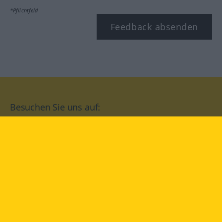
*Pflichtfeld
Feedback absenden
Besuchen Sie uns auf:
facebook
YouTube
Instagram
Langenscheidt
NUTZUNGSBEDINGUNGEN