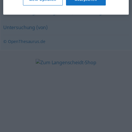
Erforschung
,
Auswertung
,
Begutachtung
,
Überprüfung
,
Untersuchung
,
Prüfung
,
Studie
,
Betrachtung
Untersuchung (von)
© OpenThesaurus.de