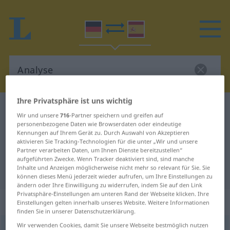
Ihre Privatsphäre ist uns wichtig
Deutsch-Spanisch Wörterbuch
Analyse
Wir und unsere
716
-Partner speichern und greifen auf
Deutsch-Spanisch Übersetzung für
personenbezogene Daten wie Browserdaten oder eindeutige
Kennungen auf Ihrem Gerät zu. Durch Auswahl von Akzeptieren
"Analyse"
aktivieren Sie Tracking-Technologien für die unter „Wir und unsere
Partner verarbeiten Daten, um Ihnen Dienste bereitzustellen“
aufgeführten Zwecke. Wenn Tracker deaktiviert sind, sind manche
Inhalte und Anzeigen möglicherweise nicht mehr so relevant für Sie. Sie
"Analyse" Spanisch Übersetzung
können dieses Menü jederzeit wieder aufrufen, um Ihre Einstellungen zu
ändern oder Ihre Einwilligung zu widerrufen, indem Sie auf den Link
Privatsphäre-Einstellungen am unteren Rand der Webseite klicken. Ihre
„Analyse“
: Femininum
Einstellungen gelten innerhalb unseres Website. Weitere Informationen
finden Sie in unserer Datenschutzerklärung.
Wir verwenden Cookies, damit Sie unsere Webseite bestmöglich nutzen
Analyse
[anaˈlyːzə]
f
<
Analyse
;
Analysen
>