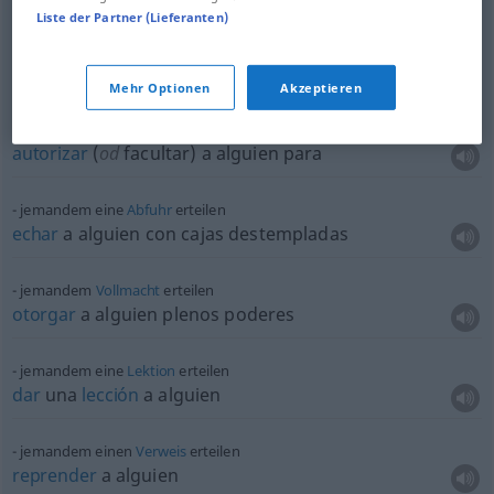
Liste der Partner (Lieferanten)
od
Sprachunterricht
erteilen
geben
enseñar
idiomas
dar
clases de
idioma
Mehr Optionen
Akzeptieren
jemandem
Befugnis
erteilen zu
autorizar
(
od
facultar) a
alguien
para
jemandem eine
Abfuhr
erteilen
echar
a
alguien
con cajas destempladas
jemandem
Vollmacht
erteilen
otorgar
a
alguien
plenos poderes
jemandem eine
Lektion
erteilen
dar
una
lección
a
alguien
jemandem einen
Verweis
erteilen
reprender
a
alguien