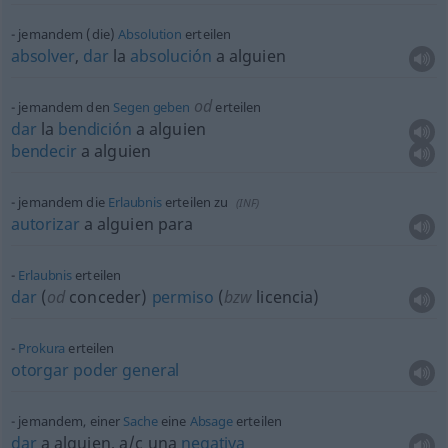
jemandem (die)
Absolution
erteilen
absolver
,
dar
la
absolución
a
alguien
od
jemandem den
Segen
geben
erteilen
dar
la
bendición
a
alguien
bendecir
a
alguien
jemandem die
Erlaubnis
erteilen zu
(
INF
)
autorizar
a
alguien
para
Erlaubnis
erteilen
dar
(
od
conceder)
permiso
(
bzw
licencia)
Prokura
erteilen
otorgar
poder
general
jemandem, einer
Sache
eine
Absage
erteilen
dar
a
alguien
,
a/c
una
negativa