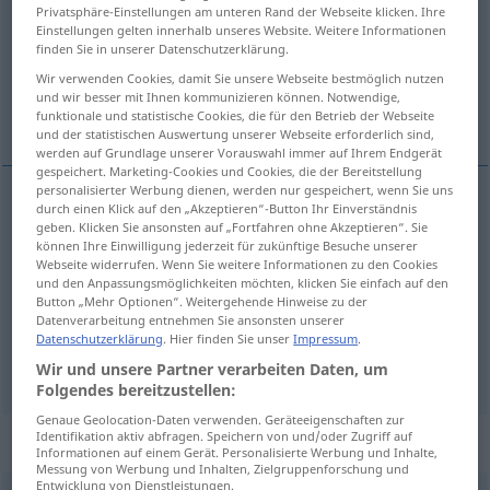
Privatsphäre-Einstellungen am unteren Rand der Webseite klicken. Ihre
Einstellungen gelten innerhalb unseres Website. Weitere Informationen
Übersicht aller Übersetzungen
finden Sie in unserer Datenschutzerklärung.
(Für mehr Details die Übersetzung anklicken/antippen)
Wir verwenden Cookies, damit Sie unsere Webseite bestmöglich nutzen
und wir besser mit Ihnen kommunizieren können. Notwendige,
dar, conceder, impartir
funktionale und statistische Cookies, die für den Betrieb der Webseite
und der statistischen Auswertung unserer Webseite erforderlich sind,
werden auf Grundlage unserer Vorauswahl immer auf Ihrem Endgerät
gespeichert. Marketing-Cookies und Cookies, die der Bereitstellung
personalisierter Werbung dienen, werden nur gespeichert, wenn Sie uns
durch einen Klick auf den „Akzeptieren“-Button Ihr Einverständnis
dar
erteilen
Auskunft, Auftrag, Befehl, Rat
geben. Klicken Sie ansonsten auf „Fortfahren ohne Akzeptieren“. Sie
können Ihre Einwilligung jederzeit für zukünftige Besuche unserer
Webseite widerrufen. Wenn Sie weitere Informationen zu den Cookies
conceder
erteilen
Erlaubnis
a.
und den Anpassungsmöglichkeiten möchten, klicken Sie einfach auf den
Button „Mehr Optionen“. Weitergehende Hinweise zu der
Datenverarbeitung entnehmen Sie ansonsten unserer
impartir
erteilen
Unterricht
Datenschutzerklärung
. Hier finden Sie unser
Impressum
.
Wir und unsere Partner verarbeiten Daten, um
Folgendes bereitzustellen:
Genaue Geolocation-Daten verwenden. Geräteeigenschaften zur
Identifikation aktiv abfragen. Speichern von und/oder Zugriff auf
Beispielsätze für "erteilen"
Informationen auf einem Gerät. Personalisierte Werbung und Inhalte,
Messung von Werbung und Inhalten, Zielgruppenforschung und
Entwicklung von Dienstleistungen.