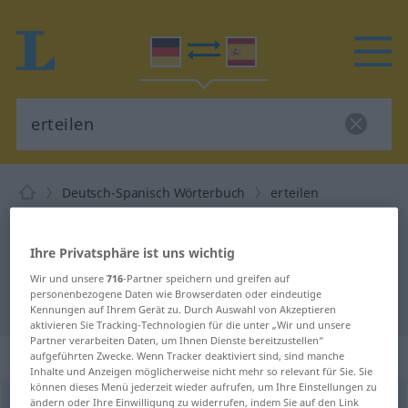
Deutsch-Spanisch Wörterbuch
erteilen
Deutsch-Spanisch Übersetzung für
"erteilen"
Ihre Privatsphäre ist uns wichtig
Wir und unsere
716
-Partner speichern und greifen auf
personenbezogene Daten wie Browserdaten oder eindeutige
"erteilen" Spanisch Übersetzung
Kennungen auf Ihrem Gerät zu. Durch Auswahl von Akzeptieren
aktivieren Sie Tracking-Technologien für die unter „Wir und unsere
Partner verarbeiten Daten, um Ihnen Dienste bereitzustellen“
„erteilen“
: transitives Verb
aufgeführten Zwecke. Wenn Tracker deaktiviert sind, sind manche
Inhalte und Anzeigen möglicherweise nicht mehr so relevant für Sie. Sie
können dieses Menü jederzeit wieder aufrufen, um Ihre Einstellungen zu
ändern oder Ihre Einwilligung zu widerrufen, indem Sie auf den Link
erteilen
v/t
<
ohne
ge
>