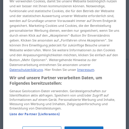
Wir verwenden Cookies, damit Sie unsere Webseite bestmöglich nutzen
und wir besser mit Ihnen kommunizieren können. Notwendige,
Übersicht aller Übersetzungen
funktionale und statistische Cookies, die für den Betrieb der Webseite
und der statistischen Auswertung unserer Webseite erforderlich sind,
(Für mehr Details die Übersetzung anklicken/antippen)
werden auf Grundlage unserer Vorauswahl immer auf Ihrem Endgerät
gespeichert. Marketing-Cookies und Cookies, die der Bereitstellung
reprimenda, amonestación
personalisierter Werbung dienen, werden nur gespeichert, wenn Sie uns
durch einen Klick auf den „Akzeptieren“-Button Ihr Einverständnis
geben. Klicken Sie ansonsten auf „Fortfahren ohne Akzeptieren“. Sie
referencia, remisión
können Ihre Einwilligung jederzeit für zukünftige Besuche unserer
Webseite widerrufen. Wenn Sie weitere Informationen zu den Cookies
und den Anpassungsmöglichkeiten möchten, klicken Sie einfach auf den
Button „Mehr Optionen“. Weitergehende Hinweise zu der
Datenverarbeitung entnehmen Sie ansonsten unserer
Datenschutzerklärung
. Hier finden Sie unser
Impressum
.
reprimenda
f
Verweis
(≈ Rüge)
Wir und unsere Partner verarbeiten Daten, um
Folgendes bereitzustellen:
amonestación
f
Verweis
ADMIN
Genaue Geolocation-Daten verwenden. Geräteeigenschaften zur
Identifikation aktiv abfragen. Speichern von und/oder Zugriff auf
Informationen auf einem Gerät. Personalisierte Werbung und Inhalte,
Messung von Werbung und Inhalten, Zielgruppenforschung und
Entwicklung von Dienstleistungen.
Liste der Partner (Lieferanten)
referencia
f
Verweis
(≈ Hinweis)