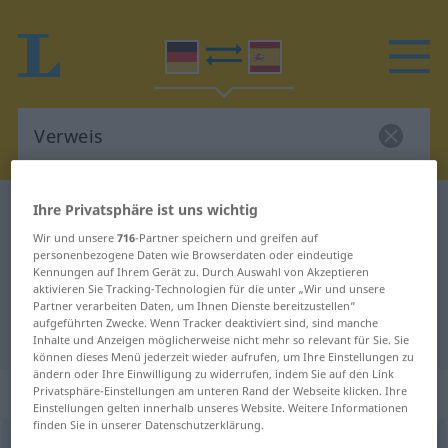
Ihre Privatsphäre ist uns wichtig
Deutsch-Spanisch Wörterbuch
Verweis
Deutsch-Spanisch Übersetzung für
Wir und unsere
716
-Partner speichern und greifen auf
personenbezogene Daten wie Browserdaten oder eindeutige
"Verweis"
Kennungen auf Ihrem Gerät zu. Durch Auswahl von Akzeptieren
aktivieren Sie Tracking-Technologien für die unter „Wir und unsere
Partner verarbeiten Daten, um Ihnen Dienste bereitzustellen“
aufgeführten Zwecke. Wenn Tracker deaktiviert sind, sind manche
"Verweis" Spanisch Übersetzung
Inhalte und Anzeigen möglicherweise nicht mehr so relevant für Sie. Sie
können dieses Menü jederzeit wieder aufrufen, um Ihre Einstellungen zu
ändern oder Ihre Einwilligung zu widerrufen, indem Sie auf den Link
„Verweis“
: Maskulinum
Privatsphäre-Einstellungen am unteren Rand der Webseite klicken. Ihre
Einstellungen gelten innerhalb unseres Website. Weitere Informationen
finden Sie in unserer Datenschutzerklärung.
Verweis
[fɛrˈvaɪs]
m
<
Verweises
;
Verweise
>