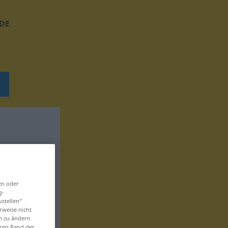
DE
en oder
g-
ustellen“
rweise nicht
en zu ändern
eren Rand der