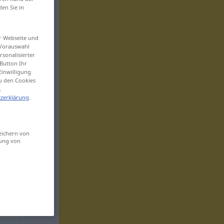
den Sie in
er Webseite und
 Vorauswahl
sonalisierter
Button Ihr
Einwilligung
zu den Cookies
.
zerklärung
.
eichern von
sung von