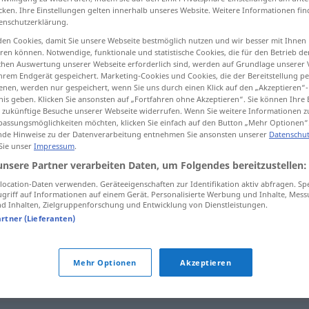
cken. Ihre Einstellungen gelten innerhalb unseres Website. Weitere Informationen fin
enschutzerklärung.
en Cookies, damit Sie unsere Webseite bestmöglich nutzen und wir besser mit Ihnen
en können. Notwendige, funktionale und statistische Cookies, die für den Betrieb d
tippen)
ischen Auswertung unserer Webseite erforderlich sind, werden auf Grundlage unserer
hrem Endgerät gespeichert. Marketing-Cookies und Cookies, die der Bereitstellung per
nen, werden nur gespeichert, wenn Sie uns durch einen Klick auf den „Akzeptieren“-
nis geben. Klicken Sie ansonsten auf „Fortfahren ohne Akzeptieren“. Sie können Ihre 
ür zukünftige Besuche unserer Webseite widerrufen. Wenn Sie weitere Informationen 
assungsmöglichkeiten möchten, klicken Sie einfach auf den Button „Mehr Optionen“
de Hinweise zu der Datenverarbeitung entnehmen Sie ansonsten unserer
Datenschut
 Sie unser
Impressum
.
Referenz
unsere Partner verarbeiten Daten, um Folgendes bereitzustellen:
ocation-Daten verwenden. Geräteeigenschaften zur Identifikation aktiv abfragen. Sp
griff auf Informationen auf einem Gerät. Personalisierte Werbung und Inhalte, Mes
 Inhalten, Zielgruppenforschung und Entwicklung von Dienstleistungen.
artner (Lieferanten)
pl
Referenzen
Mehr Optionen
Akzeptieren