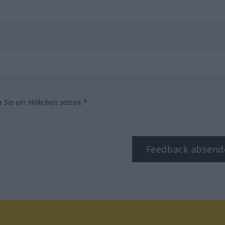
m Sie ein Häkchen setzen.*
Feedback absend