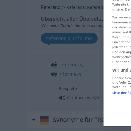
Webseite kli
Referenz
f
<
Referenz
;
Referenzen
>
unserer Dat
Wir verwend
Übersicht aller Übersetzungen
kommunizier
(Für mehr Details die Übersetzung anklicken/an
der statist
immer auf I
Werbung die
referencia, informe
Einverständ
jederzeit f
und den Anp
Weitergehen
Hier finden
referencia
f
Wir und 
informe
m
Genaue Geol
und/oder Zu
Werbung und
Beispiele
Liste der P
a.
mpl
informes
Synonyme für "Referenz"