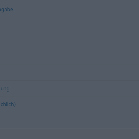
ngabe
lung
chlich)