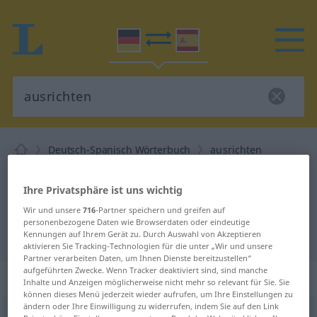
Deutsch-Spanisch Wörterbuch
ausrichten
Deutsch-Spanisch Übersetzung für
Ihre Privatsphäre ist uns wichtig
"ausrichten"
Wir und unsere
716
-Partner speichern und greifen auf
personenbezogene Daten wie Browserdaten oder eindeutige
"ausrichten" Spanisch Übersetzung
Kennungen auf Ihrem Gerät zu. Durch Auswahl von Akzeptieren
aktivieren Sie Tracking-Technologien für die unter „Wir und unsere
Partner verarbeiten Daten, um Ihnen Dienste bereitzustellen“
aufgeführten Zwecke. Wenn Tracker deaktiviert sind, sind manche
„ausrichten“
: transitives Verb
Inhalte und Anzeigen möglicherweise nicht mehr so relevant für Sie. Sie
können dieses Menü jederzeit wieder aufrufen, um Ihre Einstellungen zu
ändern oder Ihre Einwilligung zu widerrufen, indem Sie auf den Link
ausrichten
v/t
<
sep
>