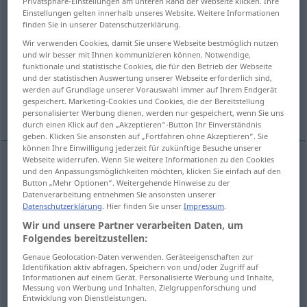
Privatsphäre-Einstellungen am unteren Rand der Webseite klicken. Ihre
Einstellungen gelten innerhalb unseres Website. Weitere Informationen
Übersicht aller Übersetzungen
finden Sie in unserer Datenschutzerklärung.
(Für mehr Details die Übersetzung anklicken/antippen)
Wir verwenden Cookies, damit Sie unsere Webseite bestmöglich nutzen
und wir besser mit Ihnen kommunizieren können. Notwendige,
funktionale und statistische Cookies, die für den Betrieb der Webseite
ajustar, alinear, orientar
adaptar
und der statistischen Auswertung unserer Webseite erforderlich sind,
werden auf Grundlage unserer Vorauswahl immer auf Ihrem Endgerät
gespeichert. Marketing-Cookies und Cookies, die der Bereitstellung
conseguir
dar
organizar
personalisierter Werbung dienen, werden nur gespeichert, wenn Sie uns
durch einen Klick auf den „Akzeptieren“-Button Ihr Einverständnis
geben. Klicken Sie ansonsten auf „Fortfahren ohne Akzeptieren“. Sie
können Ihre Einwilligung jederzeit für zukünftige Besuche unserer
Webseite widerrufen. Wenn Sie weitere Informationen zu den Cookies
und den Anpassungsmöglichkeiten möchten, klicken Sie einfach auf den
ajustar
ausrichten
TECH
Button „Mehr Optionen“. Weitergehende Hinweise zu der
Datenverarbeitung entnehmen Sie ansonsten unserer
Datenschutzerklärung
. Hier finden Sie unser
Impressum
.
alinear
ausrichten
in einer Reihe
Wir und unsere Partner verarbeiten Daten, um
Folgendes bereitzustellen:
orientar
(
hacia
)
ausrichten
nach, auf
in eine
AKK
Genaue Geolocation-Daten verwenden. Geräteeigenschaften zur
Richtung
Identifikation aktiv abfragen. Speichern von und/oder Zugriff auf
Informationen auf einem Gerät. Personalisierte Werbung und Inhalte,
Messung von Werbung und Inhalten, Zielgruppenforschung und
Entwicklung von Dienstleistungen.