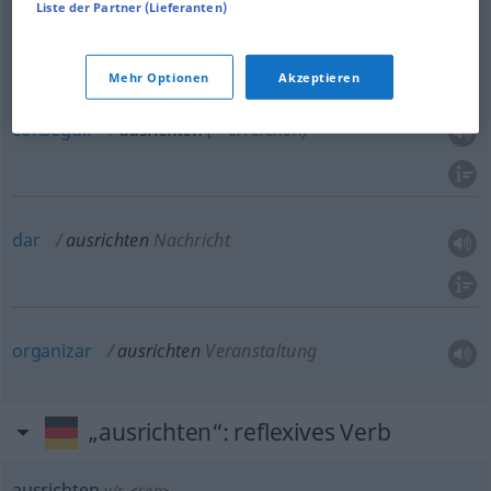
Liste der Partner (Lieferanten)
adaptar
(
a
)
ausrichten
nach, auf
(≈
AKK
anpassen)
FIG
Mehr Optionen
Akzeptieren
conseguir
ausrichten
(≈ erreichen)
dar
ausrichten
Nachricht
organizar
ausrichten
Veranstaltung
„ausrichten“
: reflexives Verb
ausrichten
v/r
<
sep
>