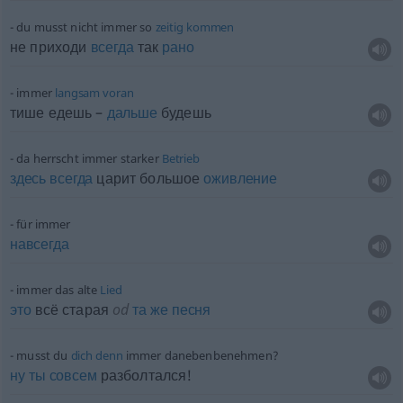
du musst nicht immer so
zeitig
kommen
не приходи
всегда
так
рано
immer
langsam
voran
тише едешь –
дальше
будешь
da herrscht immer starker
Betrieb
здесь
всегда
царит большое
оживление
für immer
навсегда
immer das alte
Lied
это
всё старая
od
та
же
песня
musst du
dich
denn
immer danebenbenehmen?
ну
ты
совсем
разболтался!