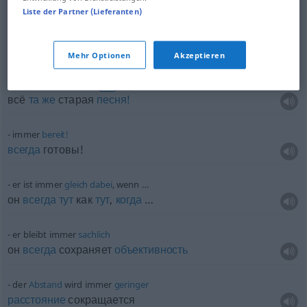
Liste der Partner (Lieferanten)
immer
sachte!
спокойно!, тихо!, осторожно!
Mehr Optionen
Akzeptieren
immer die alte
Leier!
FIG
всё
та
же
старая
песня!
immer
bereit!
всегда
готовы!
er ist immer
gleich
dabei
, wenn …
он
всегда
тут
как
тут
,
когда
…
er bleibt immer
sachlich
он
всегда
сохраняет
объективность
der
Abstand
wird immer
geringer
расстояние
сокращается