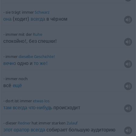
sie trägt immer
Schwarz
она
(ходит)
всегда
в чёрном
immer mit der
Ruhe
спокойно!, без спешки!
immer
dieselbe
Geschichte!
вечно
одно и
то
же!
immer noch
всё
ещё
dort ist immer
etwas
los
там
всегда
что-нибудь
происходит
dieser
Redner
hat immer starken
Zulauf
этот
оратор
всегда
собирает большую аудиторию