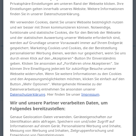
Privatsphäre-Einstellungen am unteren Rand der Webseite klicken. Ihre
Einstellungen gelten innerhalb unseres Website. Weitere Informationen
Übersicht aller Übersetzungen
finden Sie in unserer Datenschutzerklärung.
(Für mehr Details die Übersetzung anklicken/antippen)
Wir verwenden Cookies, damit Sie unsere Webseite bestmöglich nutzen
und wir besser mit Ihnen kommunizieren können. Notwendige,
всегда, всe.
funktionale und statistische Cookies, die für den Betrieb der Webseite
und der statistischen Auswertung unserer Webseite erforderlich sind,
werden auf Grundlage unserer Vorauswahl immer auf Ihrem Endgerät
gespeichert. Marketing-Cookies und Cookies, die der Bereitstellung
personalisierter Werbung dienen, werden nur gespeichert, wenn Sie uns
durch einen Klick auf den „Akzeptieren“-Button Ihr Einverständnis
всегда
immer
geben. Klicken Sie ansonsten auf „Fortfahren ohne Akzeptieren“. Sie
können Ihre Einwilligung jederzeit für zukünftige Besuche unserer
Webseite widerrufen. Wenn Sie weitere Informationen zu den Cookies
всё
immer
vor komp
und den Anpassungsmöglichkeiten möchten, klicken Sie einfach auf den
Button „Mehr Optionen“. Weitergehende Hinweise zu der
Datenverarbeitung entnehmen Sie ansonsten unserer
Datenschutzerklärung
. Hier finden Sie unser
Impressum
.
Wir und unsere Partner verarbeiten Daten, um
Beispielsätze für "immer"
Folgendes bereitzustellen:
Genaue Geolocation-Daten verwenden. Geräteeigenschaften zur
Identifikation aktiv abfragen. Speichern von und/oder Zugriff auf
Informationen auf einem Gerät. Personalisierte Werbung und Inhalte,
er muss immer geschoben werden
FIG
Messung von Werbung und Inhalten, Zielgruppenforschung und
его
всегда
надо
подталкивать
Entwicklung von Dienstleistungen.