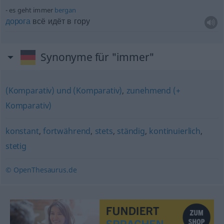
es geht immer
bergan
дорога
всё идёт в гору
Synonyme für "immer"
(Komparativ) und (Komparativ)
,
zunehmend (+
Komparativ)
konstant
,
fortwährend
,
stets
,
ständig
,
kontinuierlich
,
stetig
© OpenThesaurus.de