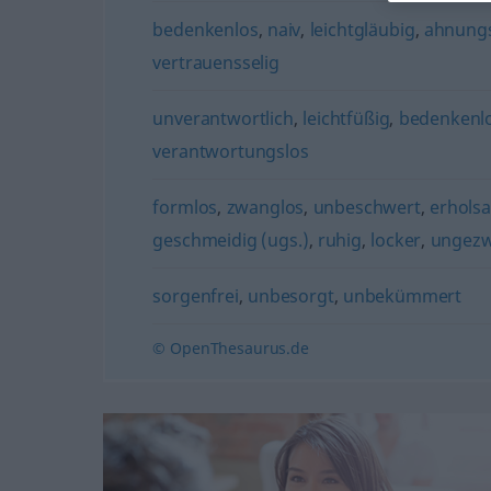
bedenkenlos
,
naiv
,
leichtgläubig
,
ahnungs
vertrauensselig
unverantwortlich
,
leichtfüßig
,
bedenkenl
verantwortungslos
formlos
,
zwanglos
,
unbeschwert
,
erhols
geschmeidig (ugs.)
,
ruhig
,
locker
,
ungez
sorgenfrei
,
unbesorgt
,
unbekümmert
© OpenThesaurus.de