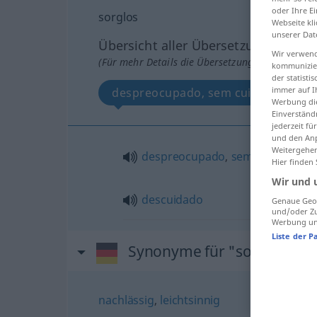
oder Ihre E
sorglos
Webseite kli
unserer Dat
Übersicht aller Übersetzungen
Wir verwend
(Für mehr Details die Übersetzung anklicken/an
kommunizier
der statist
immer auf I
despreocupado, sem cuidados, des
Werbung die
Einverständ
jederzeit f
und den Anp
Weitergehen
despreocupado
,
sem
cuidados
Hier finden
Wir und 
descuidado
Genaue Geol
und/oder Zu
Werbung und
Liste der P
Synonyme für "sorglos"
nachlässig
,
leichtsinnig