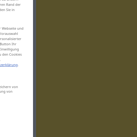
eren Rand der
den Sie in
er Webseite und
 Vorauswahl
sonalisierter
Button Ihr
Einwilligung
zu den Cookies
.
zerklärung
.
eichern von
sung von