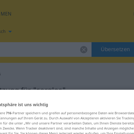
HMEN
sch
Übersetzen
s
tzung für "sorglos"
atsphäre ist uns wichtig
etzung
sere
716
-Partner speichern und greifen auf personenbezogene Daten wie Browserdat
Kennungen auf Ihrem Gerät zu. Durch Auswahl von Akzeptieren aktivieren Sie Trackin
n für die unter „Wir und unsere Partner verarbeiten Daten, um Ihnen Dienste bereitz
n Zwecke. Wenn Tracker deaktiviert sind, sind manche Inhalte und Anzeigen mögliche
evant für Sie. Sie können dieses Menü jederzeit wieder aufrufen, um Ihre Einstellung