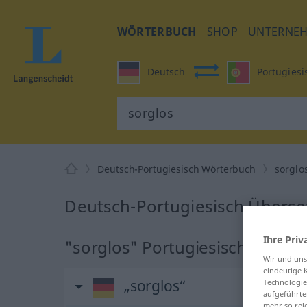
WÖRTERBUCH
SHOP
UNTERNE
Deutsch
Portugiesi
Deutsch-Portugiesisch Wörterbuch
sorglo
Deutsch-Portugiesisch Überse
Ihre Priv
"sorglos" Portugiesisch Übers
Wir und un
eindeutige 
„sorglos“
Technologie
aufgeführte
mehr so rel