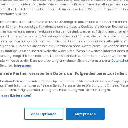
inwilligung zu widerrufen, indem Sie auf den Link Privatsphäre-Einstellungen am unt
cken. Ihre Einstellungen gelten innerhalb unseres Website. Weitere Informationen fin
enschutzerklärung.
en Cookies, damit Sie unsere Webseite bestmöglich nutzen und wir besser mit Ihnen
tippen)
en können. Notwendige, funktionale und statistische Cookies, die für den Betrieb d
ischen Auswertung unserer Webseite erforderlich sind, werden auf Grundlage unserer
hrem Endgerät gespeichert. Marketing-Cookies und Cookies, die der Bereitstellung per
cuidado
nen, werden nur gespeichert, wenn Sie uns durch einen Klick auf den „Akzeptieren“-
nis geben. Klicken Sie ansonsten auf „Fortfahren ohne Akzeptieren“. Sie können Ihre 
ür zukünftige Besuche unserer Webseite widerrufen. Wenn Sie weitere Informationen 
assungsmöglichkeiten möchten, klicken Sie einfach auf den Button „Mehr Optionen“
de Hinweise zu der Datenverarbeitung entnehmen Sie ansonsten unserer
Datenschut
sorglos
 Sie unser
Impressum
.
unsere Partner verarbeiten Daten, um Folgendes bereitzustellen:
sorglos
(≈ fahrlässig)
ocation-Daten verwenden. Geräteeigenschaften zur Identifikation aktiv abfragen. Sp
griff auf Informationen auf einem Gerät. Personalisierte Werbung und Inhalte, Mes
 Inhalten, Zielgruppenforschung und Entwicklung von Dienstleistungen.
artner (Lieferanten)
Mehr Optionen
Akzeptieren