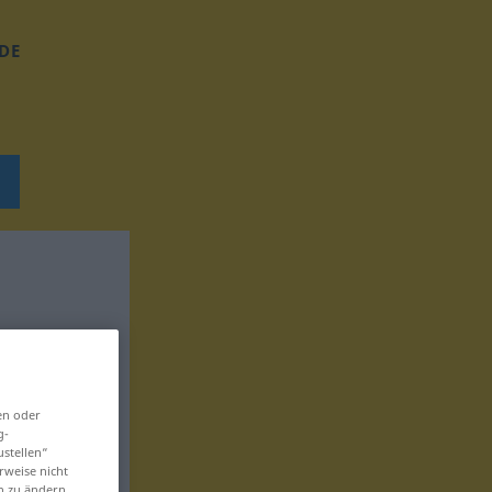
DE
en oder
g-
ustellen“
rweise nicht
en zu ändern