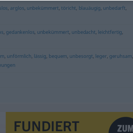
los
,
arglos
,
unbekümmert
,
töricht
,
blauäugig
,
unbedarft
,
os
,
gedankenlos
,
unbekümmert
,
unbedacht
,
leichtfertig
,
am
,
unförmlich
,
lässig
,
bequem
,
unbesorgt
,
leger
,
geruhsam
wungen